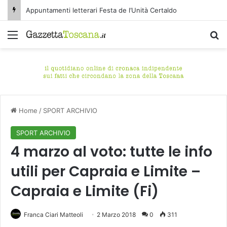
Appuntamenti letterari Festa de l’Unità Certaldo
Menu
C
Home
/
SPORT ARCHIVIO
SPORT ARCHIVIO
4 marzo al voto: tutte le info
utili per Capraia e Limite –
Capraia e Limite (Fi)
Franca Ciari Matteoli
2 Marzo 2018
0
311