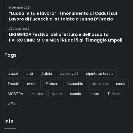
9 Ottobre 2021
“Luana. Vita e lavoro”: il monumento ai Caduti sul
Lavoro di Fucecchio intitolato a Luana D’Orazio
29 Aprile 2025
LEGGENDA Festival della lettura e dell’ascolto
PATROCINIO MIC e MOSTRE dal 9 all’11 maggio Empoli
Tags
arazzi
arte
Calcio
capolavori
dipinto su tavola
Empoli
eventi
Firenze
fucecchio
istruzione
moda
MOSTRA
musica
Nuoto
scuola
teatro
Turismo
Uffizi
Info