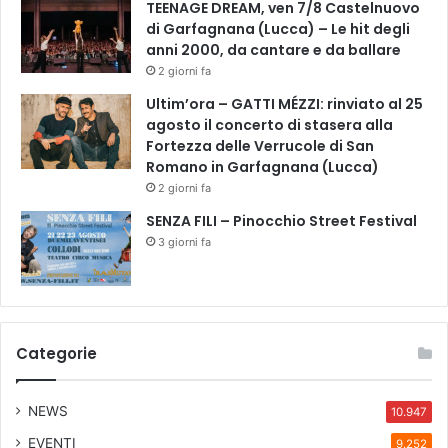
i
TEENAGE DREAM, ven 7/8 Castelnuovo
F
di Garfagnana (Lucca) – Le hit degli
u
anni 2000, da cantare e da ballare
c
2 giorni fa
e
Ultim’ora – GATTI MÉZZI: rinviato al 25
c
agosto il concerto di stasera alla
c
Fortezza delle Verrucole di San
h
Romano in Garfagnana (Lucca)
i
2 giorni fa
o
SENZA FILI – Pinocchio Street Festival
3 giorni fa
Categorie
NEWS
10.947
EVENTI
9.252