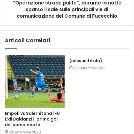
O
“Operazione strade pulite”, durante la notte
n
S
sparso il sale sulle principali vie di
e
O
s
comunicazione del Comune di Fucecchio
C
t
C
r
O
a
Articoli Correlati
R
d
S
e
O
p
D
u
(nessun titolo)
I
l
26 Settembre 2023
P
i
R
t
A
e
T
”
O
,
A
d
Q
u
Empoli vs Salernitana 1-0
U
r
E’di Baldanzi il primo gol
E
a
del campionato
L
n
28 Settembre 2023
L