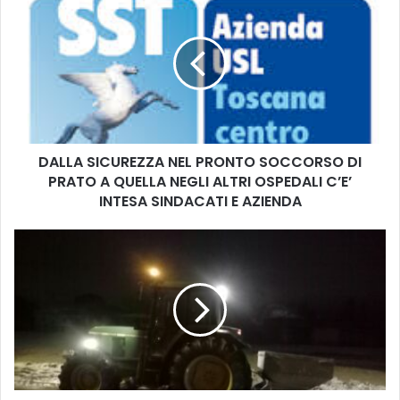
A
L
L
A
S
I
C
U
DALLA SICUREZZA NEL PRONTO SOCCORSO DI
R
PRATO A QUELLA NEGLI ALTRI OSPEDALI C’E’
E
Z
INTESA SINDACATI E AZIENDA
Z
A
“
N
O
E
p
L
e
P
r
R
a
O
z
N
i
T
o