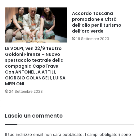
t
A
e
N
Accordo Toscana
l
promozione e Città
E
a
dell’olio per il turismo
G
n
dell’oro verde
L
o
I
19 Settembre 2023
t
A
t
LE VOLPI, ven 22/9 Teatro
L
e
Goldoni Firenze – Nuovo
T
s
spettacolo teatrale della
R
compagnia CapoTrave:
p
I
Con ANTONELLA ATTILI,
a
GIORGIO COLANGELI, LUISA
O
r
MERLONI
S
s
P
24 Settembre 2023
o
E
i
D
l
A
s
Lascia un commento
L
a
I
l
C
e
Il tuo indirizzo email non sarà pubblicato.
I campi obbligatori sono
’
s