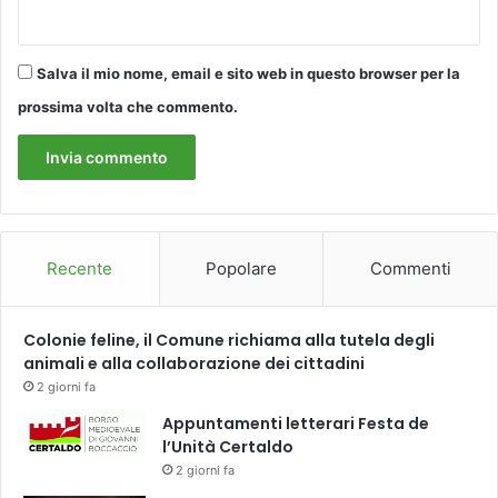
E
m
N
u
D
n
Salva il mio nome, email e sito web in questo browser per la
A
i
c
prossima volta che commento.
a
z
i
o
n
e
d
Recente
Popolare
Commenti
e
l
C
Colonie feline, il Comune richiama alla tutela degli
o
animali e alla collaborazione dei cittadini
m
2 giorni fa
u
Appuntamenti letterari Festa de
n
l’Unità Certaldo
e
2 giorni fa
d