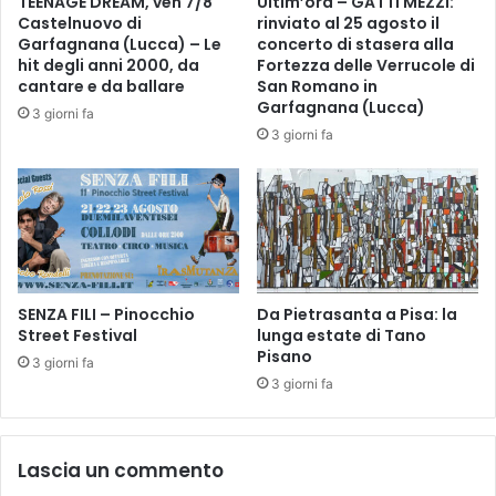
TEENAGE DREAM, ven 7/8
Ultim’ora – GATTI MÉZZI:
t
N
Castelnuovo di
rinviato al 25 agosto il
e
a
Garfagnana (Lucca) – Le
concerto di stasera alla
l
i
hit degli anni 2000, da
Fortezza delle Verrucole di
l
l
cantare e da ballare
San Romano in
o
Garfagnana (Lucca)
s
3 giorni fa
D
p
3 giorni fa
o
a
n
c
n
e
a
d
i
F
SENZA FILI – Pinocchio
Da Pietrasanta a Pisa: la
u
Street Festival
lunga estate di Tano
c
Pisano
e
3 giorni fa
c
3 giorni fa
c
h
i
Lascia un commento
o