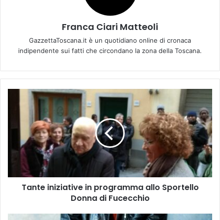
Franca Ciari Matteoli
GazzettaToscana.it è un quotidiano online di cronaca
indipendente sui fatti che circondano la zona della Toscana.
T
a
n
t
e
i
n
i
z
Tante iniziative in programma allo Sportello
i
Donna di Fucecchio
a
t
i
M