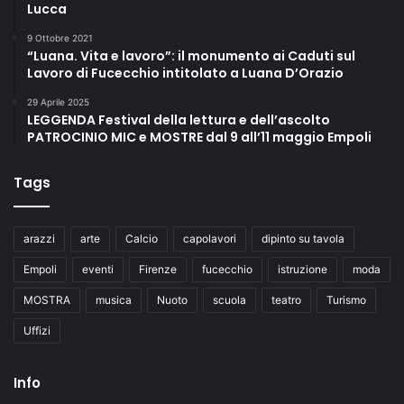
Lucca
9 Ottobre 2021
“Luana. Vita e lavoro”: il monumento ai Caduti sul
Lavoro di Fucecchio intitolato a Luana D’Orazio
29 Aprile 2025
LEGGENDA Festival della lettura e dell’ascolto
PATROCINIO MIC e MOSTRE dal 9 all’11 maggio Empoli
Tags
arazzi
arte
Calcio
capolavori
dipinto su tavola
Empoli
eventi
Firenze
fucecchio
istruzione
moda
MOSTRA
musica
Nuoto
scuola
teatro
Turismo
Uffizi
Info