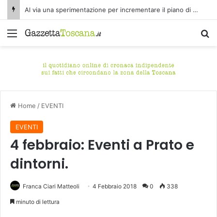
Al via una sperimentazione per incrementare il piano di spazzamento del centro storico di Fucecchio
Menu
C
Home
/
EVENTI
EVENTI
4 febbraio: Eventi a Prato e
dintorni.
Franca Ciari Matteoli
4 Febbraio 2018
0
338
minuto di lettura