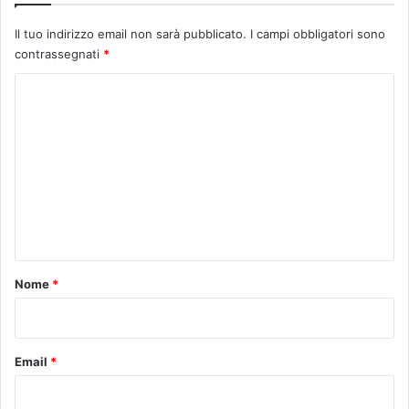
Il tuo indirizzo email non sarà pubblicato.
I campi obbligatori sono
contrassegnati
*
C
o
m
m
e
n
t
o
Nome
*
*
Email
*