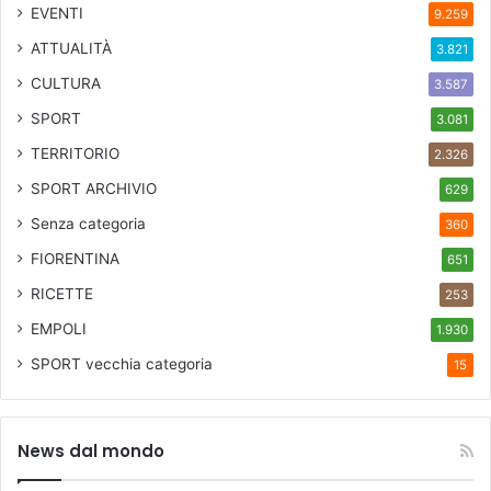
EVENTI
9.259
ATTUALITÀ
3.821
CULTURA
3.587
SPORT
3.081
TERRITORIO
2.326
SPORT ARCHIVIO
629
Senza categoria
360
FIORENTINA
651
RICETTE
253
EMPOLI
1.930
SPORT
vecchia categoria
15
News dal mondo