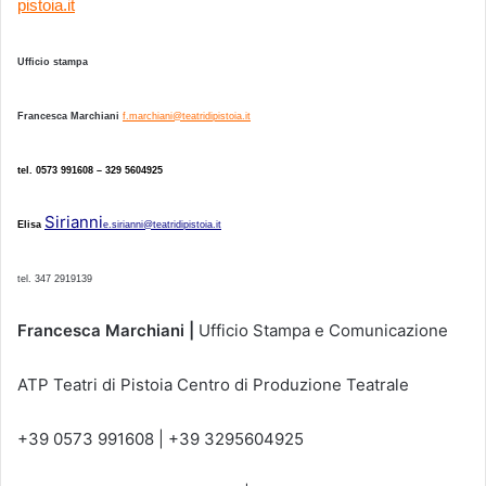
pistoia.it
Ufficio stampa
Francesca Marchiani
f.marchiani@teatridipistoia.it
tel. 0573 991608 – 329 5604925
Sirianni
Elisa
e.sirianni@teatridipistoia.it
tel. 347 2919139
Francesca Marchiani
|
Ufficio Stampa e Comunicazione
ATP Teatri di Pistoia Centro di Produzione Teatrale
+39 0573 991608 | +39 3295604925