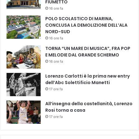
FIUMETTO
i
a
16 ore fa
n
POLO SCOLASTICO DI MARINA,
i
CONCLUSA LA DEMOLIZIONE DELL’ALA
m
NORD-SUD
a
16 ore fa
l
i
TORNA “UN MARE DI MUSICA”, FRA POP
i
E MELODIE DAL GRANDE SCHERMO
n
16 ore fa
c
i
Lorenzo Carlotti è la prima new entry
t
dell’Abc Solettificio Manetti
t
17 ore fa
à
All’insegna della castellanità, Lorenzo
Rosi torna a casa
17 ore fa