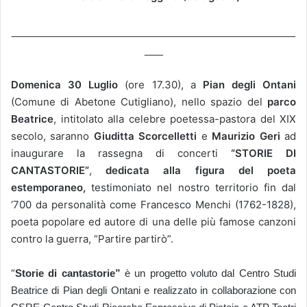
______________________________________________
___
Domenica 30 L
uglio
(ore 17.30), a
Pian degli Ontani
(Comune di Abetone Cutigliano), nello spazio del
parco
Beatrice
, intitolato alla celebre poetessa-pastora del XIX
secolo, saranno
Giuditta Scorcelletti
e
Maurizio Geri
ad
inaugurare la rassegna di concerti
“
STORIE DI
CANTASTORIE”
,
dedicat
a
alla figura
del poeta
estemporaneo,
testimoniato nel nostro territorio fin dal
‘700 da personalità come Francesco Menchi (1762-1828),
poeta popolare ed autore di una delle più famose canzoni
contro la guerra, “Partire partirò”.
“
Storie di cantastorie”
è un progetto voluto dal Centro Studi
Beatrice di Pian degli Ontani e realizzato in collaborazione con