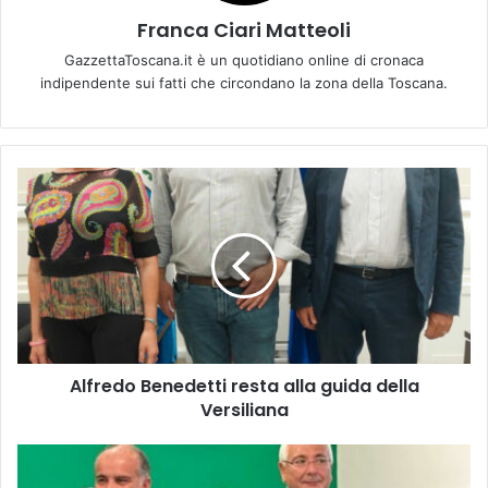
Franca Ciari Matteoli
GazzettaToscana.it è un quotidiano online di cronaca
indipendente sui fatti che circondano la zona della Toscana.
A
l
f
r
e
d
o
B
e
Alfredo Benedetti resta alla guida della
n
Versiliana
e
d
e
R
t
a