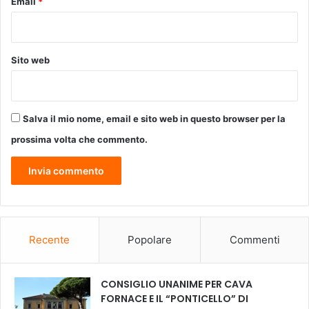
Email
*
a
l
i
a
Sito web
p
e
r
l
Salva il mio nome, email e sito web in questo browser per la
a
g
prossima volta che commento.
e
s
t
i
o
n
Recente
Popolare
Commenti
e
d
e
CONSIGLIO UNANIME PER CAVA
g
FORNACE E IL “PONTICELLO” DI
l