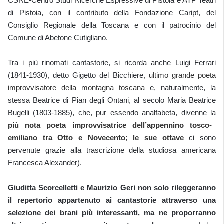
CSRE-Centro Studi Ricerche Espressive di Pistoia e ATP Teatri
di Pistoia, con il contributo della Fondazione Caript, del
Consiglio Regionale della Toscana e con il patrocinio del
Comune di Abetone Cutigliano.
Tra i più rinomati cantastorie, si ricorda
anche Luigi Ferrari
(1841-1930)
, detto Gigetto del Bicchiere,
ultimo grande poeta
improvvisatore della montagna toscana
e, naturalmente,
la
stessa
Beatrice di Pian degli Ontani,
al secolo Maria Beatrice
Bugelli
(1803-1885), che, pur essendo analfabeta, divenne la
più nota poeta improvvisatrice dell’appennino tosco-
emiliano tra Otto e Novecento; le sue ottave
ci sono
pervenute grazie alla trascrizione della studiosa americana
Francesca Alexander
).
Giuditta Scorcelletti e Maurizio Geri non solo rileggeranno
il repertorio appartenuto ai cantas
t
orie
attraverso una
s
elezione dei brani più interessanti, ma ne proporranno