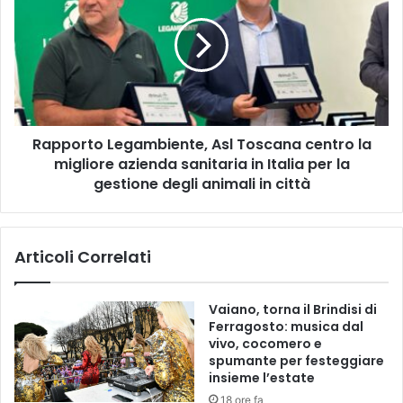
t
p
i
p
r
o
e
r
s
t
t
o
a
L
a
Rapporto Legambiente, Asl Toscana centro la
e
l
migliore azienda sanitaria in Italia per la
g
l
a
gestione degli animali in città
a
m
g
b
u
i
Articoli Correlati
i
e
d
n
a
t
Vaiano, torna il Brindisi di
d
e
Ferragosto: musica dal
e
,
vivo, cocomero e
l
A
spumante per festeggiare
l
s
insieme l’estate
a
l
18 ore fa