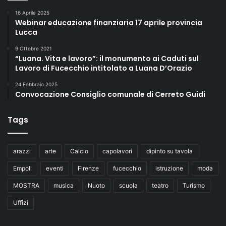
16 Aprile 2025
Webinar educazione finanziaria 17 aprile provincia
Lucca
9 Ottobre 2021
“Luana. Vita e lavoro”: il monumento ai Caduti sul
Lavoro di Fucecchio intitolato a Luana D’Orazio
24 Febbraio 2025
Convocazione Consiglio comunale di Cerreto Guidi
Tags
arazzi
arte
Calcio
capolavori
dipinto su tavola
Empoli
eventi
Firenze
fucecchio
istruzione
moda
MOSTRA
musica
Nuoto
scuola
teatro
Turismo
Uffizi