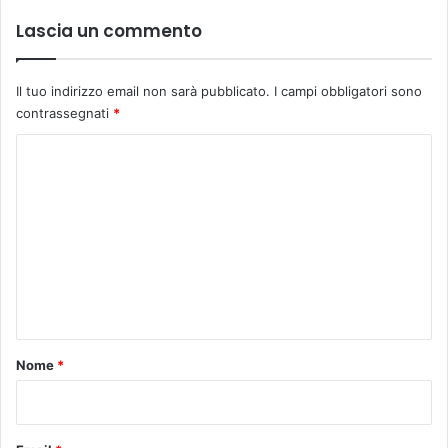
e
Lascia un commento
a
z
i
Il tuo indirizzo email non sarà pubblicato.
I campi obbligatori sono
e
contrassegnati
*
n
d
C
a
o
s
a
m
n
m
i
e
t
a
n
r
t
i
a
o
Nome
*
i
*
n
I
t