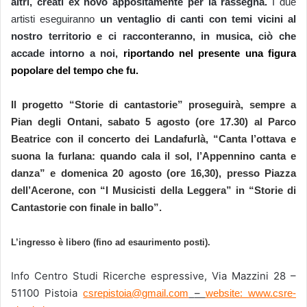
altri, creati ex novo
appositamente per la rassegna.
I due
artist
i
eseguiranno
un ventaglio di canti con temi vicini al
nostro territorio e ci racconteranno, in musica
,
ciò che
accade intorno
a noi,
riportando nel presente una figura
popolare del tempo che fu.
Il progetto “Storie di cantastorie” proseguirà,
sempre a
Pian degli Ontani
,
sabato 5 agosto
(ore 17.30) al
Parco
Beatrice
con il concerto dei
Landa
f
urlà
,
“Canta l’ottava e
suona la furlana:
quando cala il sol, l’Appennino canta e
danza”
e
domenica 20 agosto
(ore 16,30),
presso
P
iazza
dell’Acerone,
con
“
I
Musicisti della Leggera”
in “Storie di
Cantastorie con finale in ballo”.
L’ingresso è libero (fino ad esaurimento posti).
Info
Centro Studi Ricerche espressive, Via Mazzini 28 –
51100 Pistoia
–
csrepistoia@gmail.com
website: www.csre-