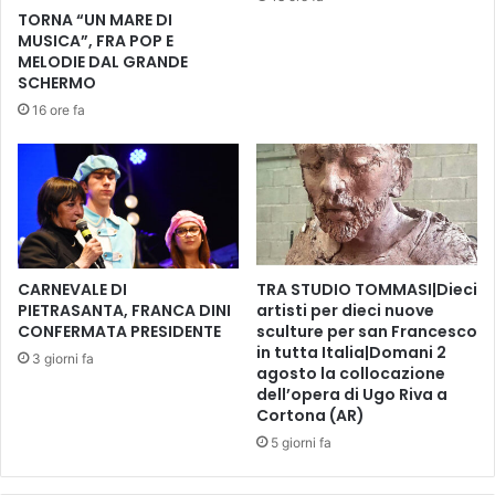
V
T
TORNA “UN MARE DI
e
o
MUSICA”, FRA POP E
r
s
MELODIE DAL GRANDE
s
c
SCHERMO
i
a
16 ore fa
l
n
i
a
a
c
n
e
a
n
t
r
o
CARNEVALE DI
TRA STUDIO TOMMASI|Dieci
l
PIETRASANTA, FRANCA DINI
artisti per dieci nuove
CONFERMATA PRESIDENTE
sculture per san Francesco
a
in tutta Italia|Domani 2
m
3 giorni fa
agosto la collocazione
i
dell’opera di Ugo Riva a
g
Cortona (AR)
l
5 giorni fa
i
o
r