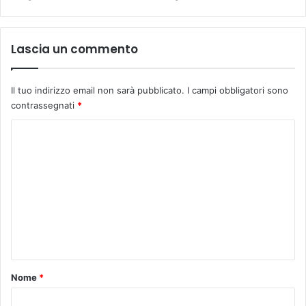
Lascia un commento
Il tuo indirizzo email non sarà pubblicato.
I campi obbligatori sono
contrassegnati
*
C
o
m
m
e
n
t
o
Nome
*
*