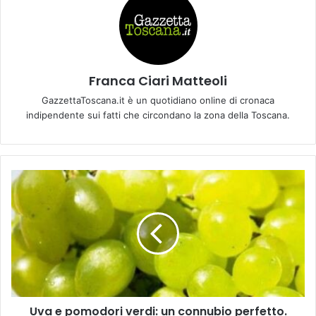
Franca Ciari Matteoli
GazzettaToscana.it è un quotidiano online di cronaca
indipendente sui fatti che circondano la zona della Toscana.
U
v
a
e
p
o
m
o
d
Uva e pomodori verdi: un connubio perfetto.
o