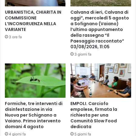
f
D
e
.
URBANISTICA, CHIARITA IN
Calvana di ieri, Calvana di
t
O
COMMISSIONE
oggi”, mercoledì 5 agosto
t
.
L’INCONGRUENZA NELLA
a Sofignano (Vaiano)
o
C
VARIANTE
l’ultimo appuntamento
.
.
della rassegna “Il
3 ore fa
Paesaggio raccontato”
G
03/08/2026, 11:05
.
3 giorni fa
Formiche, tre interventi di
EMPOLI. Carciofo
disinfestazione in via
empolese, firmata la
Nuova per Schignano a
richiesta per una
Vaiano. Primo intervento
Comunità Slow Food
domani 4 agosto
dedicata
4 giorni fa
5 giorni fa