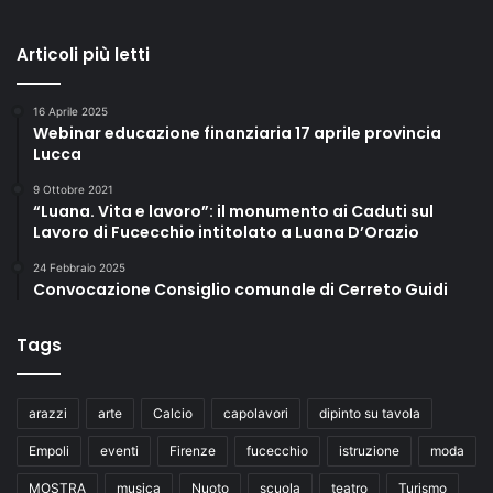
Articoli più letti
16 Aprile 2025
Webinar educazione finanziaria 17 aprile provincia
Lucca
9 Ottobre 2021
“Luana. Vita e lavoro”: il monumento ai Caduti sul
Lavoro di Fucecchio intitolato a Luana D’Orazio
24 Febbraio 2025
Convocazione Consiglio comunale di Cerreto Guidi
Tags
arazzi
arte
Calcio
capolavori
dipinto su tavola
Empoli
eventi
Firenze
fucecchio
istruzione
moda
MOSTRA
musica
Nuoto
scuola
teatro
Turismo