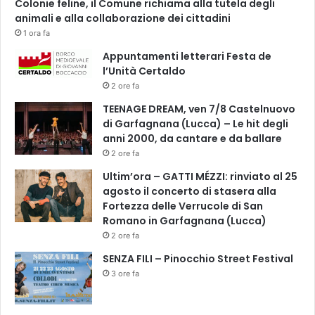
Colonie feline, il Comune richiama alla tutela degli
animali e alla collaborazione dei cittadini
1 ora fa
Appuntamenti letterari Festa de
l’Unità Certaldo
2 ore fa
TEENAGE DREAM, ven 7/8 Castelnuovo
di Garfagnana (Lucca) – Le hit degli
anni 2000, da cantare e da ballare
2 ore fa
Ultim’ora – GATTI MÉZZI: rinviato al 25
agosto il concerto di stasera alla
Fortezza delle Verrucole di San
Romano in Garfagnana (Lucca)
2 ore fa
SENZA FILI – Pinocchio Street Festival
3 ore fa