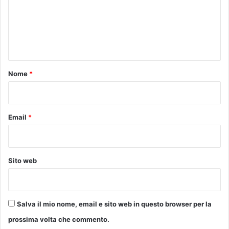
i
m
s
e
i
t
n
a
t
a
t
o
Nome
*
e
*
m
a
n
Email
*
e
l
l
’
Sito web
o
a
s
i
Salva il mio nome, email e sito web in questo browser per la
A
prossima volta che commento.
r