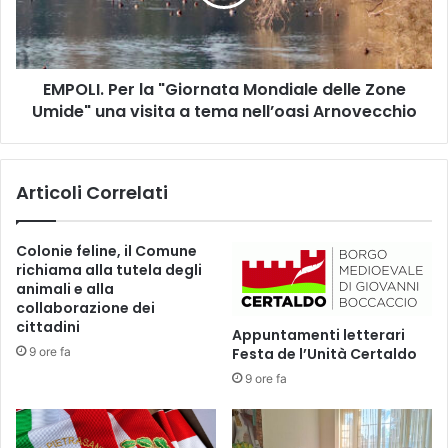
n
I
z
.
o
P
:
e
i
EMPOLI. Per la "Giornata Mondiale delle Zone
r
l
Umide" una visita a tema nell’oasi Arnovecchio
l
F
a
o
"
n
G
Articoli Correlati
d
i
o
o
S
r
Colonie feline, il Comune
u
n
richiama alla tutela degli
p
a
animali e alla
p
t
collaborazione dei
o
a
cittadini
Appuntamenti letterari
r
M
9 ore fa
Festa de l’Unità Certaldo
t
o
9 ore fa
o
n
S
d
a
i
l
a