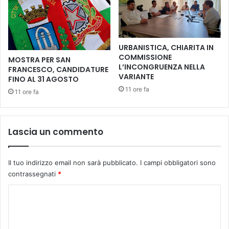
u
l
t
e
e
d
è
e
URBANISTICA, CHIARITA IN
o
l
COMMISSIONE
MOSTRA PER SAN
p
l
L’INCONGRUENZA NELLA
FRANCESCO, CANDIDATURE
e
e
VARIANTE
FINO AL 31 AGOSTO
r
Z
11 ore fa
11 ore fa
a
o
t
n
i
e
v
U
Lascia un commento
o
m
i
d
Il tuo indirizzo email non sarà pubblicato.
I campi obbligatori sono
e
contrassegnati
*
"
u
C
n
o
a
m
v