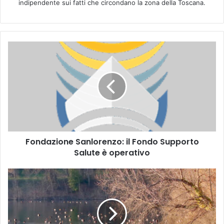
indipendente sui fatti che circondano la zona della Toscana.
F
o
n
d
a
z
i
o
n
Fondazione Sanlorenzo: il Fondo Supporto
e
Salute è operativo
S
a
n
E
l
M
o
P
r
O
e
L