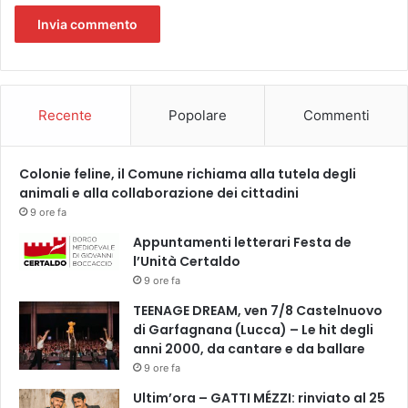
n
o
v
e
c
c
Recente
Popolare
Commenti
h
i
o
Colonie feline, il Comune richiama alla tutela degli
animali e alla collaborazione dei cittadini
9 ore fa
Appuntamenti letterari Festa de
l’Unità Certaldo
9 ore fa
TEENAGE DREAM, ven 7/8 Castelnuovo
di Garfagnana (Lucca) – Le hit degli
anni 2000, da cantare e da ballare
9 ore fa
Ultim’ora – GATTI MÉZZI: rinviato al 25