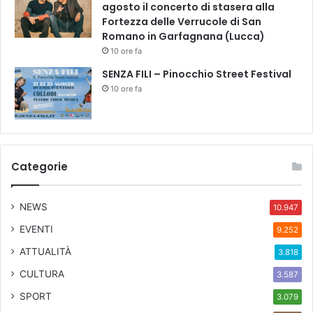
agosto il concerto di stasera alla
Fortezza delle Verrucole di San
Romano in Garfagnana (Lucca)
10 ore fa
SENZA FILI – Pinocchio Street Festival
10 ore fa
Categorie
NEWS
10.947
EVENTI
9.252
ATTUALITÀ
3.818
CULTURA
3.587
SPORT
3.079