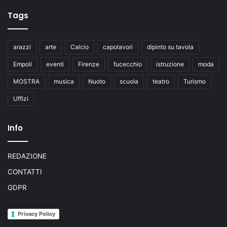
Tags
arazzi
arte
Calcio
capolavori
dipinto su tavola
Empoli
eventi
Firenze
fucecchio
istruzione
moda
MOSTRA
musica
Nuoto
scuola
teatro
Turismo
Uffizi
Info
REDAZIONE
CONTATTI
GDPR
Privacy Policy