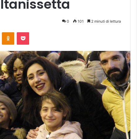
ltanissetta
0
101
2 minuti di lettura
ontakte
Odnoklassniki
Pocket