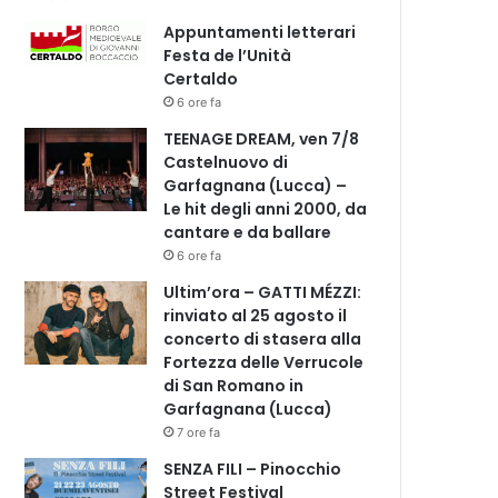
Appuntamenti letterari
Festa de l’Unità
Certaldo
6 ore fa
TEENAGE DREAM, ven 7/8
Castelnuovo di
Garfagnana (Lucca) –
Le hit degli anni 2000, da
cantare e da ballare
6 ore fa
Ultim’ora – GATTI MÉZZI:
rinviato al 25 agosto il
concerto di stasera alla
Fortezza delle Verrucole
di San Romano in
Garfagnana (Lucca)
7 ore fa
SENZA FILI – Pinocchio
Street Festival