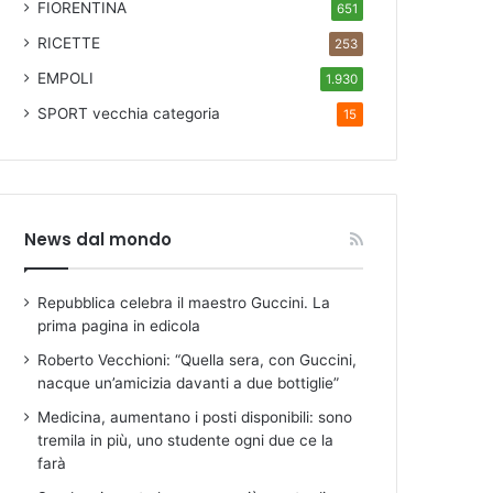
FIORENTINA
651
RICETTE
253
EMPOLI
1.930
SPORT
vecchia categoria
15
News dal mondo
Repubblica celebra il maestro Guccini. La
prima pagina in edicola
Roberto Vecchioni: “Quella sera, con Guccini,
nacque un’amicizia davanti a due bottiglie”
Medicina, aumentano i posti disponibili: sono
tremila in più, uno studente ogni due ce la
farà