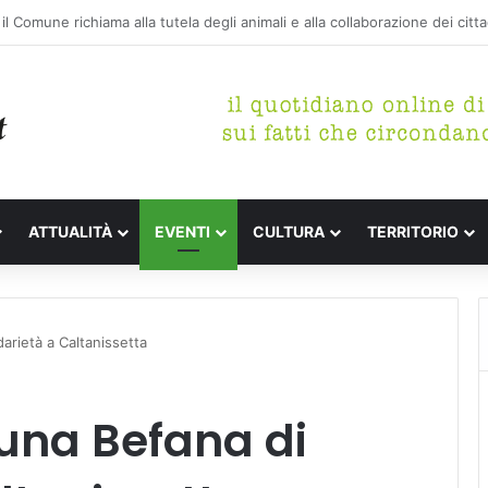
etterari Festa de l’Unità Certaldo
ATTUALITÀ
EVENTI
CULTURA
TERRITORIO
arietà a Caltanissetta
una Befana di