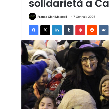
solidarietà a Ca
Franca Ciari Matteoli
7 Gennaio 2026
Facebook
X
LinkedIn
Tumblr
Pinterest
Reddit
VK