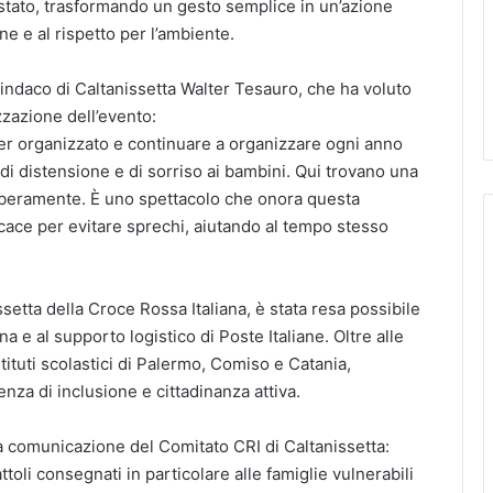
o stato, trasformando un gesto semplice in un’azione
ne e al rispetto per l’ambiente.
il sindaco di Caltanissetta Walter Tesauro, che ha voluto
zzazione dell’evento:
er organizzato e continuare a organizzare ogni anno
i distensione e di sorriso ai bambini. Qui trovano una
 liberamente. È uno spettacolo che onora questa
ace per evitare sprechi, aiutando al tempo stesso
ssetta della Croce Rossa Italiana, è stata resa possibile
a e al supporto logistico di Poste Italiane. Oltre alle
ituti scolastici di Palermo, Comiso e Catania,
nza di inclusione e cittadinanza attiva.
a comunicazione del Comitato CRI di Caltanissetta:
toli consegnati in particolare alle famiglie vulnerabili