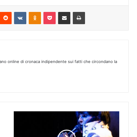
Reddit
VKontakte
Odnoklassniki
Pocket
Condividi via mail
Stampa
ano online di cronaca indipendente sui fatti che circondano la
E
L
V
I