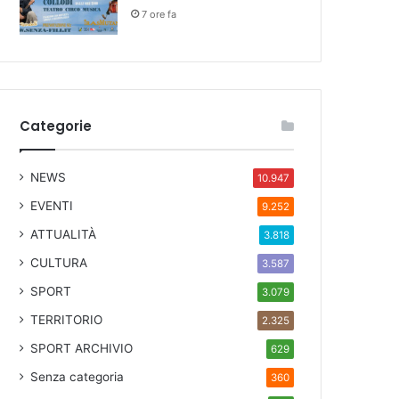
7 ore fa
Categorie
NEWS
10.947
EVENTI
9.252
ATTUALITÀ
3.818
CULTURA
3.587
SPORT
3.079
TERRITORIO
2.325
SPORT ARCHIVIO
629
Senza categoria
360