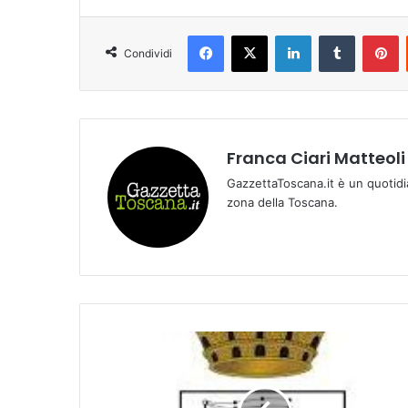
Facebook
X
LinkedIn
Tumblr
Pinterest
Condividi
Franca Ciari Matteoli
GazzettaToscana.it è un quotidi
zona della Toscana.
M
o
d
i