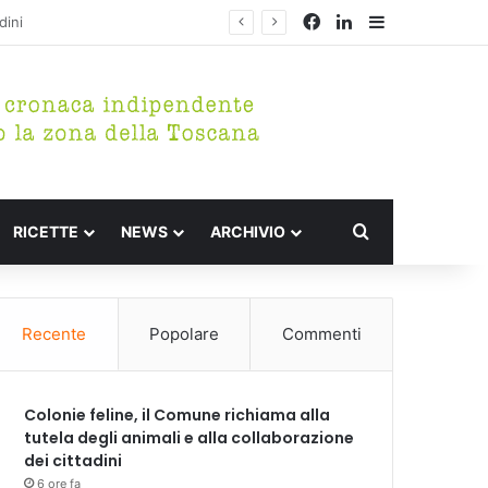
Facebook
LinkedIn
Barra lateral
Cerca per
RICETTE
NEWS
ARCHIVIO
Recente
Popolare
Commenti
Colonie feline, il Comune richiama alla
tutela degli animali e alla collaborazione
dei cittadini
6 ore fa