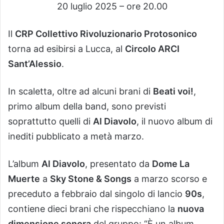
20 luglio 2025 – ore 20.00
Il
CRP Collettivo Rivoluzionario Protosonico
torna ad esibirsi a Lucca, al
Circolo ARCI
Sant’Alessio
.
In scaletta, oltre ad alcuni brani di
Beati voi!
,
primo album della band, sono previsti
soprattutto quelli di
Al Diavolo
, il nuovo album di
inediti pubblicato a metà marzo.
L’album
Al Diavolo
, presentato da
Dome La
Muerte
a
Sky Stone & Songs
a marzo scorso e
preceduto a febbraio dal singolo di lancio
90s
,
contiene dieci brani che rispecchiano la
nuova
dimensione
sonora
del gruppo: “È un album