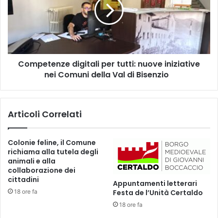
P
p
i
e
n
t
e
e
t
n
e
z
,
Competenze digitali per tutti: nuove iniziative
e
l
nei Comuni della Val di Bisenzio
d
'
i
i
g
n
i
Articoli Correlati
t
t
e
a
r
l
Colonie feline, il Comune
v
i
richiama alla tutela degli
e
p
animali e alla
n
e
collaborazione dei
t
r
cittadini
Appuntamenti letterari
o
t
18 ore fa
Festa de l’Unità Certaldo
d
u
i
18 ore fa
t
r
t