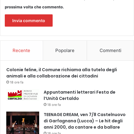
i
i
o
prossima volta che commento.
o
Recente
Popolare
Commenti
Colonie feline, il Comune richiama alla tutela degli
animali e alla collaborazione dei cittadini
18 ore fa
Appuntamenti letterari Festa de
l’Unità Certaldo
18 ore fa
TEENAGE DREAM, ven 7/8 Castelnuovo
di Garfagnana (Lucca) – Le hit degli
anni 2000, da cantare e da ballare
18 ore fa