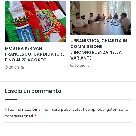
i
i
m
:
o
n
z
u
i
o
o
v
URBANISTICA, CHIARITA IN
n
e
COMMISSIONE
MOSTRA PER SAN
e
i
L’INCONGRUENZA NELLA
FRANCESCO, CANDIDATURE
d
n
VARIANTE
FINO AL 31 AGOSTO
a
i
20 ore fa
20 ore fa
p
z
a
i
r
a
t
t
Lascia un commento
e
i
d
v
e
e
Il tuo indirizzo email non sarà pubblicato.
I campi obbligatori sono
l
n
contrassegnati
*
l
e
a
i
C
P
C
o