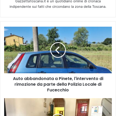
GazzettaToscana.it è un quotidiano online di cronaca
indipendente sui fatti che circondano la zona della Toscana.
A
u
t
o
a
b
b
a
n
Auto abbandonata a Pinete, l'intervento di
d
rimozione da parte della Polizia Locale di
o
n
Fucecchio
a
t
C
a
o
a
m