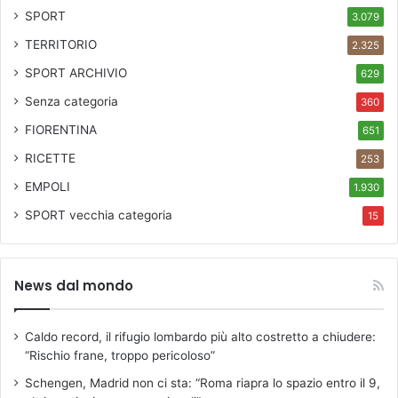
SPORT
3.079
TERRITORIO
2.325
SPORT ARCHIVIO
629
Senza categoria
360
FIORENTINA
651
RICETTE
253
EMPOLI
1.930
SPORT
vecchia categoria
15
News dal mondo
Caldo record, il rifugio lombardo più alto costretto a chiudere:
“Rischio frane, troppo pericoloso”
Schengen, Madrid non ci sta: “Roma riapra lo spazio entro il 9,