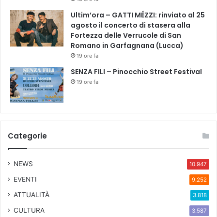
Ultim’ora – GATTI MÉZZI: rinviato al 25
agosto il concerto di stasera alla
Fortezza delle Verrucole di San
Romano in Garfagnana (Lucca)
19 ore fa
SENZA FILI – Pinocchio Street Festival
19 ore fa
Categorie
NEWS
10.947
EVENTI
9.252
ATTUALITÀ
3.818
CULTURA
3.587