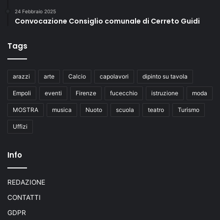
24 Febbraio 2025
Convocazione Consiglio comunale di Cerreto Guidi
Tags
arazzi
arte
Calcio
capolavori
dipinto su tavola
Empoli
eventi
Firenze
fucecchio
istruzione
moda
MOSTRA
musica
Nuoto
scuola
teatro
Turismo
Uffizi
Info
REDAZIONE
CONTATTI
GDPR