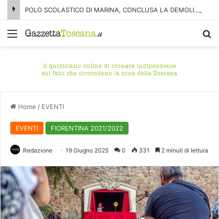
POLO SCOLASTICO DI MARINA, CONCLUSA LA DEMOLIZIONE DELL’ALA NORD-SUD
Menu
C
Home
/
EVENTI
EVENTI
FIORENTINA 2021/2022
Redazione
19 Giugno 2025
0
331
2 minuti di lettura