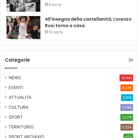
u
9 ore fa
m
M
All’insegna della castellanità, Lorenzo
u
Rosi torna a casa
l
10 ore fa
t
i
u
t
Categorie
i
l
i
NEWS
10.941
t
y
EVENTI
9.246
ATTUALITÀ
3.816
CULTURA
3.586
SPORT
3.078
TERRITORIO
2.324
SPORT ARCHIVIO
629