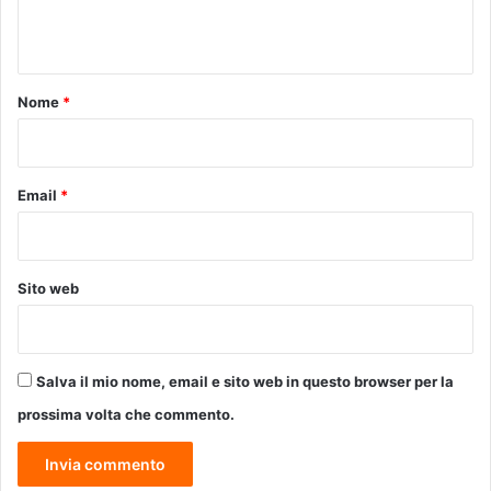
h
n
i
t
a
r
o
Nome
*
a
*
z
i
o
Email
*
n
i
d
e
Sito web
l
s
i
n
Salva il mio nome, email e sito web in questo browser per la
d
a
prossima volta che commento.
c
o
M