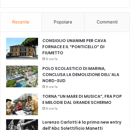
a
n
t
Recente
Popolare
Commenti
e
l
l
CONSIGLIO UNANIME PER CAVA
a
FORNACE E IL “PONTICELLO” DI
s
FIUMETTO
s
i
9 ore fa
s
POLO SCOLASTICO DI MARINA,
u
CONCLUSA LA DEMOLIZIONE DELL’ALA
l
NORD-SUD
r
9 ore fa
e
f
TORNA “UN MARE DI MUSICA”, FRA POP
e
E MELODIE DAL GRANDE SCHERMO
r
9 ore fa
e
n
Lorenzo Carlotti è la prima new entry
d
dell’Abc Solettificio Manetti