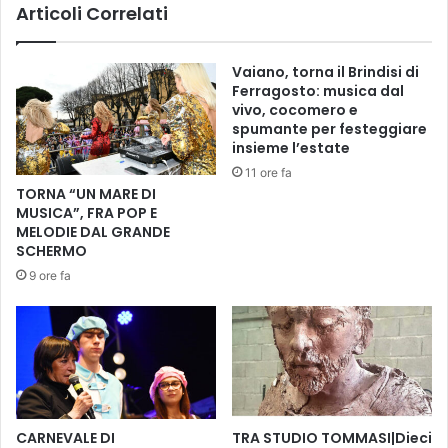
Articoli Correlati
D
t
E
a
L
t
Vaiano, torna il Brindisi di
L
o
Ferragosto: musica dal
'
r
vivo, cocomero e
A
e
spumante per festeggiare
L
f
insieme l’estate
L
e
11 ore fa
U
r
TORNA “UN MARE DI
V
e
MUSICA”, FRA POP E
I
n
MELODIE DAL GRANDE
O
d
SCHERMO
N
a
9 ore fa
E
r
D
i
E
o
L
T
L
r
A
a
V
s
E
p
CARNEVALE DI
TRA STUDIO TOMMASI|Dieci