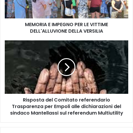
A
E
I
MEMORIA E IMPEGNO PER LE VITTIME
M
DELL'ALLUVIONE DELLA VERSILIA
P
E
G
R
N
i
O
s
P
p
E
o
R
s
L
t
E
a
V
d
I
Risposta del Comitato referendario
e
T
Trasparenza per Empoli alle dichiarazioni del
l
T
C
sindaco Mantellassi sul referendum Multiutility
I
o
M
m
E
i