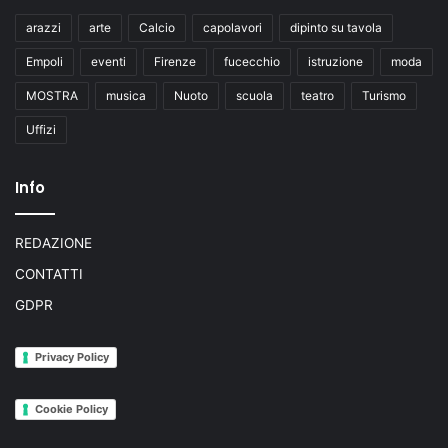
arazzi
arte
Calcio
capolavori
dipinto su tavola
Empoli
eventi
Firenze
fucecchio
istruzione
moda
MOSTRA
musica
Nuoto
scuola
teatro
Turismo
Uffizi
Info
REDAZIONE
CONTATTI
GDPR
Privacy Policy
Cookie Policy