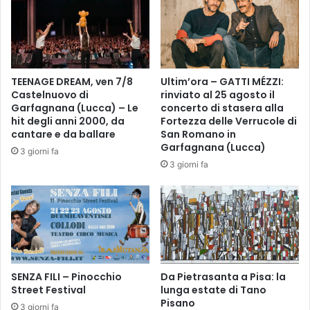
i
R
d
I
i
T
L
E
e
”
TEENAGE DREAM, ven 7/8
Ultim’ora – GATTI MÉZZI:
o
,
Castelnuovo di
rinviato al 25 agosto il
n
A
Garfagnana (Lucca) – Le
concerto di stasera alla
a
N
hit degli anni 2000, da
Fortezza delle Verrucole di
r
T
cantare e da ballare
San Romano in
d
O
Garfagnana (Lucca)
3 giorni fa
o
N
3 giorni fa
D
I
a
O
V
B
i
O
n
R
c
S
i
A
i
SENZA FILI – Pinocchio
Da Pietrasanta a Pisa: la
T
Street Festival
lunga estate di Tano
n
O
Pisano
u
R
3 giorni fa