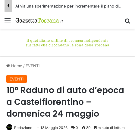
Al via una sperimentazione per incrementare il piano di spazzamento del centro storico di Fucecchio
Menu
C
Home
/
EVENTI
EVENTI
10° Raduno di auto d’epoca
a Castelfiorentino –
domenica 24 maggio
Redazione
18 Maggio 2026
0
89
minuto di lettura