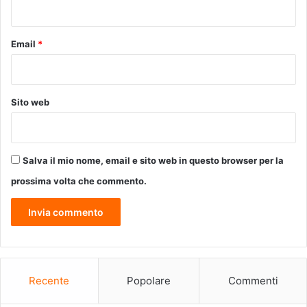
*
E
N
Z
Email
*
A
E
U
N
Sito web
O
M
A
G
Salva il mio nome, email e sito web in questo browser per la
G
I
prossima volta che commento.
O
A
M
A
X
P
E
Recente
Popolare
Commenti
Z
Z