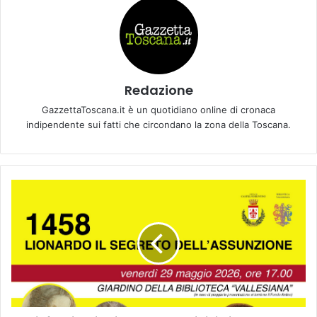
Redazione
GazzettaToscana.it è un quotidiano online di cronaca
indipendente sui fatti che circondano la zona della Toscana.
L
’
i
n
f
a
n
z
i