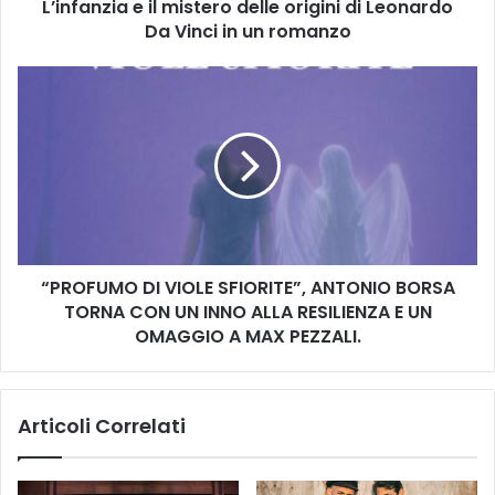
L’infanzia e il mistero delle origini di Leonardo
a
Da Vinci in un romanzo
e
i
l
“
m
P
i
R
s
O
t
F
e
U
r
M
o
O
d
D
e
“PROFUMO DI VIOLE SFIORITE”, ANTONIO BORSA
I
l
TORNA CON UN INNO ALLA RESILIENZA E UN
V
l
I
OMAGGIO A MAX PEZZALI.
e
O
o
L
r
E
Articoli Correlati
i
S
g
F
i
I
n
O