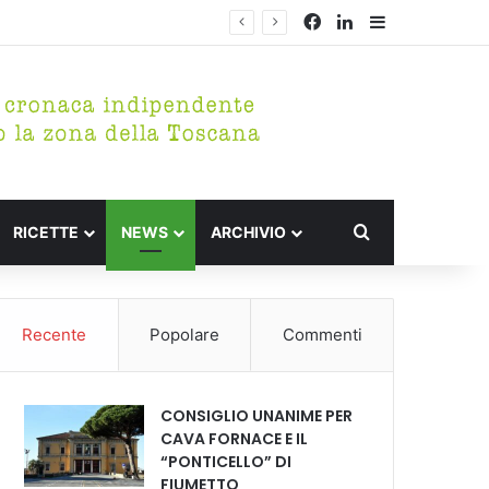
Facebook
LinkedIn
Barra lateral
Cerca per
RICETTE
NEWS
ARCHIVIO
Recente
Popolare
Commenti
CONSIGLIO UNANIME PER
CAVA FORNACE E IL
“PONTICELLO” DI
FIUMETTO