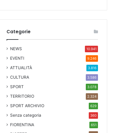
Categorie
NEWS
10.941
EVENTI
9.246
ATTUALITÀ
3.816
CULTURA
3.586
SPORT
3.078
TERRITORIO
2.324
SPORT ARCHIVIO
629
Senza categoria
360
FIORENTINA
651