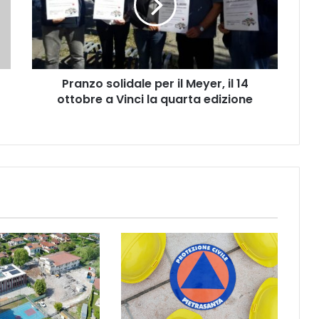
z
o
s
o
l
Pranzo solidale per il Meyer, il 14
i
ottobre a Vinci la quarta edizione
d
a
l
e
p
e
r
i
l
M
e
y
e
r
,