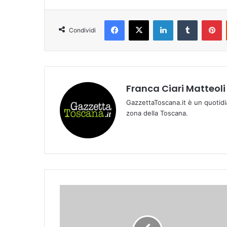
Facebook
X
LinkedIn
Tumblr
Pinterest
Condividi
Franca Ciari Matteoli
GazzettaToscana.it è un quotidi
zona della Toscana.
M
o
n
t