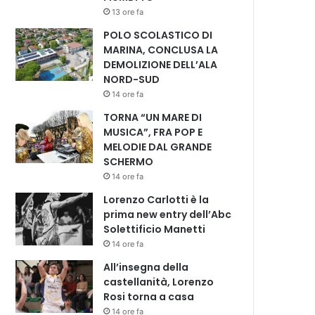
13 ore fa
POLO SCOLASTICO DI
MARINA, CONCLUSA LA
DEMOLIZIONE DELL’ALA
NORD-SUD
14 ore fa
TORNA “UN MARE DI
MUSICA”, FRA POP E
MELODIE DAL GRANDE
SCHERMO
14 ore fa
Lorenzo Carlotti è la
prima new entry dell’Abc
Solettificio Manetti
14 ore fa
All’insegna della
castellanità, Lorenzo
Rosi torna a casa
14 ore fa