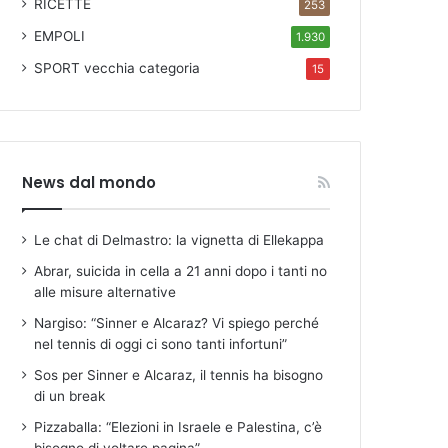
RICETTE
253
EMPOLI
1.930
SPORT
vecchia categoria
15
News dal mondo
Le chat di Delmastro: la vignetta di Ellekappa
Abrar, suicida in cella a 21 anni dopo i tanti no
alle misure alternative
Nargiso: “Sinner e Alcaraz? Vi spiego perché
nel tennis di oggi ci sono tanti infortuni”
Sos per Sinner e Alcaraz, il tennis ha bisogno
di un break
Pizzaballa: “Elezioni in Israele e Palestina, c’è
bisogno di voltare pagina”