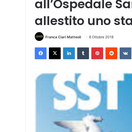
all’Ospedale S
allestito uno s
Franca Ciari Matteoli
8 Ottobre 2018
Facebook
X
LinkedIn
Tumblr
Pinterest
Reddit
VK