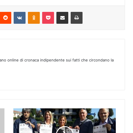
Reddit
VKontakte
Odnoklassniki
Pocket
Condividi via mail
Stampa
ano online di cronaca indipendente sui fatti che circondano la
P
r
a
n