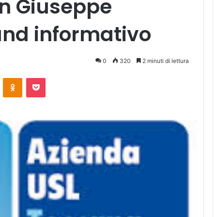
an Giuseppe
tand informativo
0
320
2 minuti di lettura
ontakte
Odnoklassniki
Pocket