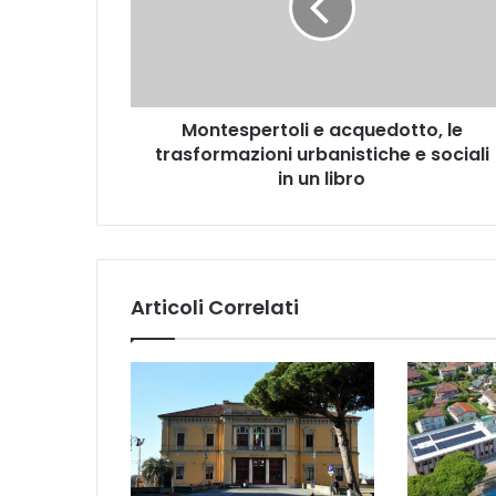
e
s
p
e
r
Montespertoli e acquedotto, le
t
trasformazioni urbanistiche e sociali
o
l
in un libro
i
e
a
c
q
Articoli Correlati
u
e
d
o
t
t
o
,