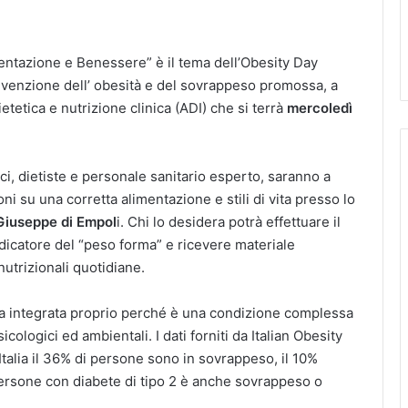
ntazione e Benessere” è il tema dell’Obesity Day
revenzione dell’ obesità e del sovrappeso promossa, a
ietetica e nutrizione clinica (ADI) che si terrà
mercoledì
i, dietiste e personale sanitario esperto, saranno a
ni su una corretta alimentazione e stili di vita presso lo
 Giuseppe di Empol
i. Chi lo desidera potrà effettuare il
ndicatore del “peso forma” e ricevere materiale
nutrizionali quotidiane.
era integrata proprio perché è una condizione complessa
sicologici ed ambientali. I dati forniti da Italian Obesity
talia il 36% di persone sono in sovrappeso, il 10%
 persone con diabete di tipo 2 è anche sovrappeso o