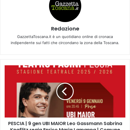
Redazione
GazzettaToscana.it è un quotidiano online di cronaca
indipendente sui fatti che circondano la zona della Toscana.
P
E
S
C
I
A
|
9
g
PESCIA | 9 gen UBI MAIOR Leo Gassmann Sabrina
e
Knaflitz regia Enrico Maria Lamanna | Comune
n