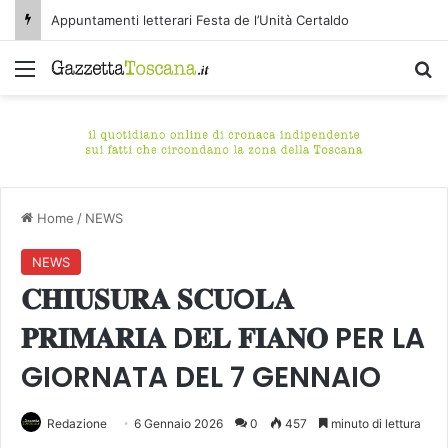
Appuntamenti letterari Festa de l’Unità Certaldo
Menu
C
Home
/
NEWS
NEWS
𝐂𝐇𝐈𝐔𝐒𝐔𝐑𝐀 𝐒𝐂𝐔O𝐋𝐀
𝐏𝐑𝐈𝐌𝐀𝐑𝐈𝐀 D𝐄𝐋 𝐅𝐈𝐀𝐍𝐎 PER LA
GIORNATA DEL 7 GENNAIO
Redazione
6 Gennaio 2026
0
457
minuto di lettura