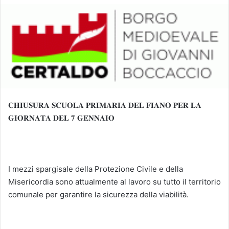
𝐂𝐇𝐈𝐔𝐒𝐔𝐑𝐀 𝐒𝐂𝐔𝐎𝐋𝐀 𝐏𝐑𝐈𝐌𝐀𝐑𝐈𝐀 𝐃𝐄𝐋 𝐅𝐈𝐀𝐍𝐎 𝐏𝐄𝐑 𝐋𝐀
𝐆𝐈𝐎𝐑𝐍𝐀𝐓𝐀 𝐃𝐄𝐋 𝟕 𝐆𝐄𝐍𝐍𝐀𝐈𝐎
I mezzi spargisale della Protezione Civile e della
Misericordia sono attualmente al lavoro su tutto il territorio
comunale per garantire la sicurezza della viabilità.