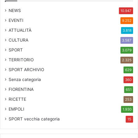
b
i
NEWS
10.947
n
EVENTI
9.252
i
ATTUALITÀ
3.818
CULTURA
3.587
SPORT
3.079
TERRITORIO
2.325
SPORT ARCHIVIO
629
Senza categoria
360
FIORENTINA
651
RICETTE
253
EMPOLI
1.930
SPORT
vecchia categoria
15