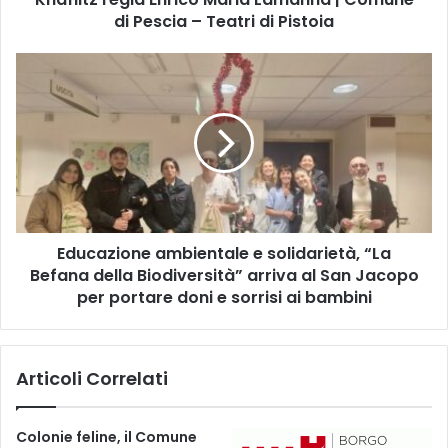
U
di Pescia – Teatri di Pistoia
B
I
E
M
d
A
u
I
c
O
a
R
z
L
i
e
o
o
n
G
Educazione ambientale e solidarietà, “La
e
a
Befana della Biodiversità” arriva al San Jacopo
a
s
m
per portare doni e sorrisi ai bambini
s
b
m
i
a
e
Articoli Correlati
n
n
n
t
S
a
Colonie feline, il Comune
a
l