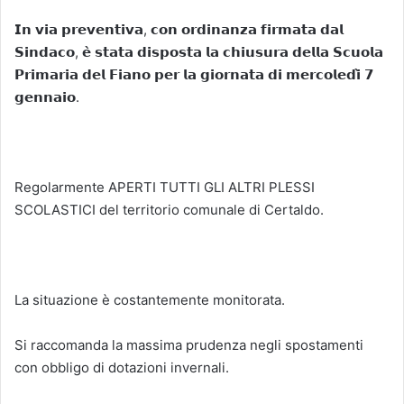
𝗜𝗻 𝘃𝗶𝗮 𝗽𝗿𝗲𝘃𝗲𝗻𝘁𝗶𝘃𝗮, 𝗰𝗼𝗻 𝗼𝗿𝗱𝗶𝗻𝗮𝗻𝘇𝗮 𝗳𝗶𝗿𝗺𝗮𝘁𝗮 𝗱𝗮𝗹
𝗦𝗶𝗻𝗱𝗮𝗰𝗼, 𝗲̀ 𝘀𝘁𝗮𝘁𝗮 𝗱𝗶𝘀𝗽𝗼𝘀𝘁𝗮 𝗹𝗮 𝗰𝗵𝗶𝘂𝘀𝘂𝗿𝗮 𝗱𝗲𝗹𝗹𝗮 𝗦𝗰𝘂𝗼𝗹𝗮
𝗣𝗿𝗶𝗺𝗮𝗿𝗶𝗮 𝗱𝗲𝗹 𝗙𝗶𝗮𝗻𝗼 𝗽𝗲𝗿 𝗹𝗮 𝗴𝗶𝗼𝗿𝗻𝗮𝘁𝗮 𝗱𝗶 𝗺𝗲𝗿𝗰𝗼𝗹𝗲𝗱𝗶̀ 𝟳
𝗴𝗲𝗻𝗻𝗮𝗶𝗼.
Regolarmente APERTI TUTTI GLI ALTRI PLESSI
SCOLASTICI del territorio comunale di Certaldo.
La situazione è costantemente monitorata.
Si raccomanda la massima prudenza negli spostamenti
con obbligo di dotazioni invernali.