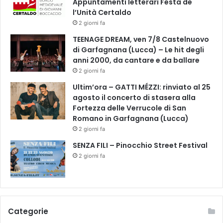
Appuntamenti letterari Festa de
o
t
l’Unità Certaldo
i
a
2 giorni fa
a
r
e
TEENAGE DREAM, ven 7/8 Castelnuovo
d
di Garfagnana (Lucca) – Le hit degli
o
anni 2000, da cantare e da ballare
n
2 giorni fa
i
Ultim’ora – GATTI MÉZZI: rinviato al 25
e
agosto il concerto di stasera alla
s
Fortezza delle Verrucole di San
o
Romano in Garfagnana (Lucca)
r
2 giorni fa
r
i
SENZA FILI – Pinocchio Street Festival
s
2 giorni fa
i
a
i
b
a
Categorie
m