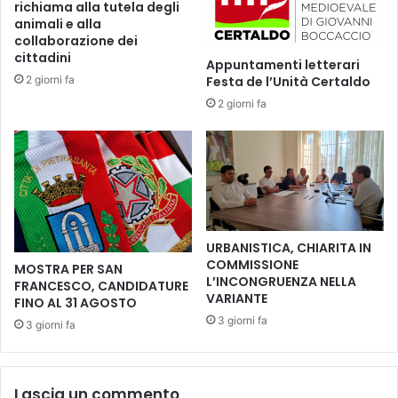
richiama alla tutela degli
b
e
animali e alla
r
e
collaborazione dei
i
s
cittadini
Appuntamenti letterari
n
o
2 giorni fa
Festa de l’Unità Certaldo
a
l
K
2 giorni fa
i
n
d
a
a
f
r
l
i
i
e
t
t
z
à
URBANISTICA, CHIARITA IN
r
,
COMMISSIONE
MOSTRA PER SAN
e
“
L’INCONGRUENZA NELLA
FRANCESCO, CANDIDATURE
g
L
VARIANTE
FINO AL 31 AGOSTO
i
a
3 giorni fa
3 giorni fa
a
B
E
e
n
f
r
a
Lascia un commento