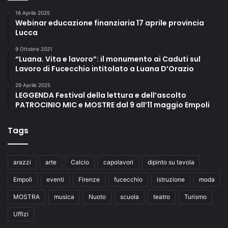
16 Aprile 2025
Webinar educazione finanziaria 17 aprile provincia
Lucca
9 Ottobre 2021
“Luana. Vita e lavoro”: il monumento ai Caduti sul
Lavoro di Fucecchio intitolato a Luana D’Orazio
29 Aprile 2025
LEGGENDA Festival della lettura e dell’ascolto
PATROCINIO MIC e MOSTRE dal 9 all’11 maggio Empoli
Tags
arazzi
arte
Calcio
capolavori
dipinto su tavola
Empoli
eventi
Firenze
fucecchio
istruzione
moda
MOSTRA
musica
Nuoto
scuola
teatro
Turismo
Uffizi