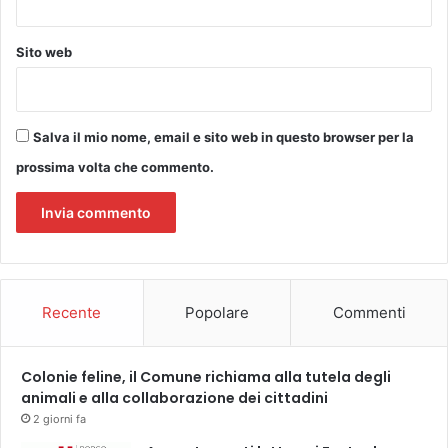
d
r
i
i
Sito web
P
v
e
a
s
a
c
l
Salva il mio nome, email e sito web in questo browser per la
i
S
a
prossima volta che commento.
a
–
n
T
J
e
a
a
c
t
o
r
p
Recente
Popolare
Commenti
i
o
d
p
i
e
P
Colonie feline, il Comune richiama alla tutela degli
r
i
animali e alla collaborazione dei cittadini
p
s
o
2 giorni fa
t
r