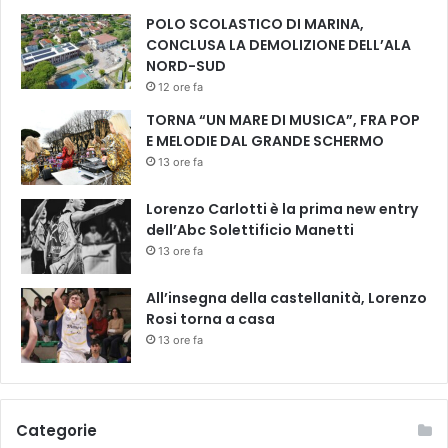
c
i
POLO SCOLASTICO DI MARINA,
a
CONCLUSA LA DEMOLIZIONE DELL’ALA
z
NORD-SUD
i
12 ore fa
o
TORNA “UN MARE DI MUSICA”, FRA POP
n
E MELODIE DAL GRANDE SCHERMO
e
13 ore fa
c
h
Lorenzo Carlotti è la prima new entry
e
dell’Abc Solettificio Manetti
a
13 ore fa
i
u
t
All’insegna della castellanità, Lorenzo
a
Rosi torna a casa
p
13 ore fa
e
r
s
o
Categorie
n