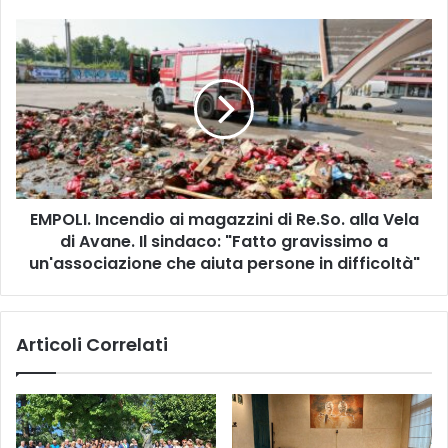
E
S
E
C
M
I
P
T
O
A
L
N
I
E
.
L
I
2
n
EMPOLI. Incendio ai magazzini di Re.So. alla Vela
0
c
2
di Avane. Il sindaco: "Fatto gravissimo a
e
4
n
un'associazione che aiuta persone in difficoltà"
P
d
E
i
R
o
Articoli Correlati
S
a
E
i
B
m
A
a
C
g
H