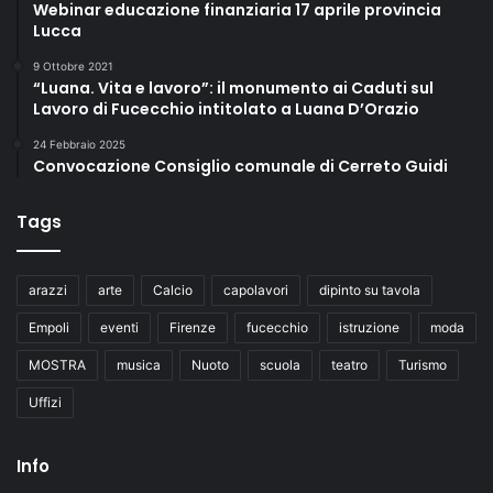
Webinar educazione finanziaria 17 aprile provincia
Lucca
9 Ottobre 2021
“Luana. Vita e lavoro”: il monumento ai Caduti sul
Lavoro di Fucecchio intitolato a Luana D’Orazio
24 Febbraio 2025
Convocazione Consiglio comunale di Cerreto Guidi
Tags
arazzi
arte
Calcio
capolavori
dipinto su tavola
Empoli
eventi
Firenze
fucecchio
istruzione
moda
MOSTRA
musica
Nuoto
scuola
teatro
Turismo
Uffizi
Info