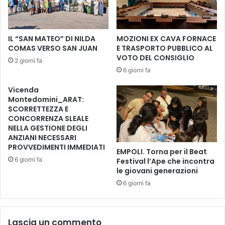
a
z
z
i
IL “SAN MATEO” DI NILDA
MOZIONI EX CAVA FORNACE
n
COMAS VERSO SAN JUAN
E TRASPORTO PUBBLICO AL
i
VOTO DEL CONSIGLIO
2 giorni fa
d
6 giorni fa
i
R
Vicenda
e
Montedomini_ARAT:
.
SCORRETTEZZA E
S
CONCORRENZA SLEALE
o
NELLA GESTIONE DEGLI
ANZIANI NECESSARI
.
PROVVEDIMENTI IMMEDIATI
a
EMPOLI. Torna per il Beat
l
6 giorni fa
Festival l’Ape che incontra
l
le giovani generazioni
a
6 giorni fa
V
e
l
Lascia un commento
a