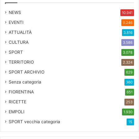
e
i
NEWS
10.941
n
EVENTI
9.246
d
i
ATTUALITÀ
3.816
f
CULTURA
3.586
f
i
SPORT
3.078
c
TERRITORIO
2.324
o
l
SPORT ARCHIVIO
629
t
Senza categoria
360
à
"
FIORENTINA
651
RICETTE
253
EMPOLI
1.930
SPORT
vecchia categoria
15