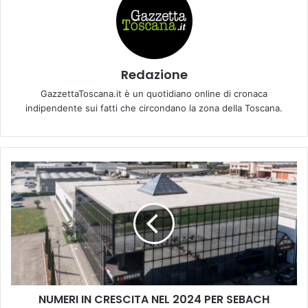
Redazione
GazzettaToscana.it è un quotidiano online di cronaca
indipendente sui fatti che circondano la zona della Toscana.
N
U
M
E
R
I
I
N
C
NUMERI IN CRESCITA NEL 2024 PER SEBACH
R