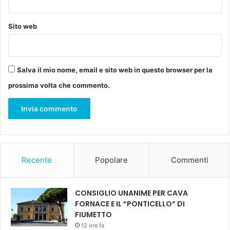
t
t
o
Sito web
g
r
a
v
Salva il mio nome, email e sito web in questo browser per la
i
prossima volta che commento.
s
s
i
m
o
a
u
Recente
Popolare
Commenti
n
'
a
CONSIGLIO UNANIME PER CAVA
s
FORNACE E IL “PONTICELLO” DI
s
FIUMETTO
o
12 ore fa