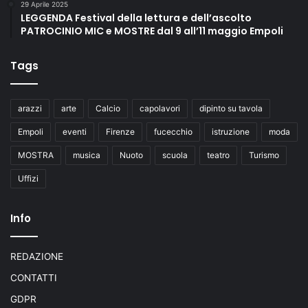
29 Aprile 2025
LEGGENDA Festival della lettura e dell’ascolto
PATROCINIO MIC e MOSTRE dal 9 all’11 maggio Empoli
Tags
arazzi
arte
Calcio
capolavori
dipinto su tavola
Empoli
eventi
Firenze
fucecchio
istruzione
moda
MOSTRA
musica
Nuoto
scuola
teatro
Turismo
Uffizi
Info
REDAZIONE
CONTATTI
GDPR