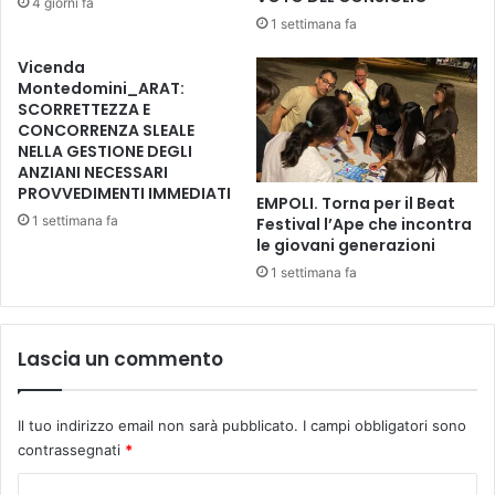
4 giorni fa
s
L
1 settimana fa
t
E
i
O
Vicenda
v
N
Montedomini_ARAT:
a
O
SCORRETTEZZA E
l
R
CONCORRENZA SLEALE
A
NELLA GESTIONE DEGLI
ANZIANI NECESSARI
V
PROVVEDIMENTI IMMEDIATI
A
EMPOLI. Torna per il Beat
L
1 settimana fa
Festival l’Ape che incontra
L
le giovani generazioni
O
1 settimana fa
N
E
-
Lascia un commento
D
A
L
Il tuo indirizzo email non sarà pubblicato.
I campi obbligatori sono
4
contrassegnati
*
A
L
C