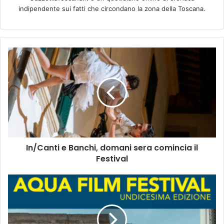
indipendente sui fatti che circondano la zona della Toscana.
I
n
/
C
a
n
t
i
e
In/Canti e Banchi, domani sera comincia il
B
Festival
a
n
c
A
h
Q
i
U
,
A
d
F