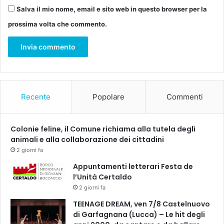
D
Salva il mio nome, email e sito web in questo browser per la
E
prossima volta che commento.
L
C
I
N
E
M
A
Recente
Popolare
Commenti
-
U
N
Colonie feline, il Comune richiama alla tutela degli
D
animali e alla collaborazione dei cittadini
I
2 giorni fa
C
E
Appuntamenti letterari Festa de
S
l’Unità Certaldo
I
2 giorni fa
M
TEENAGE DREAM, ven 7/8 Castelnuovo
A
di Garfagnana (Lucca) – Le hit degli
E