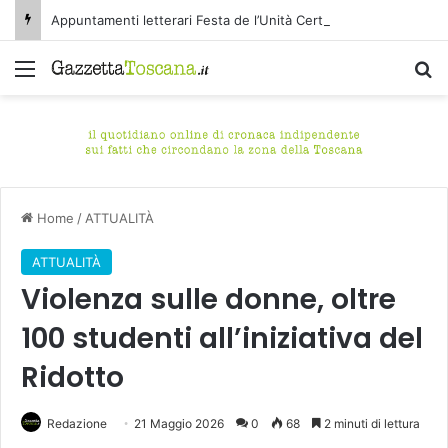
Appuntamenti letterari Festa de l’Unità Certaldo
Menu
C
Home
/
ATTUALITÀ
ATTUALITÀ
Violenza sulle donne, oltre
100 studenti all’iniziativa del
Ridotto
Redazione
21 Maggio 2026
0
68
2 minuti di lettura