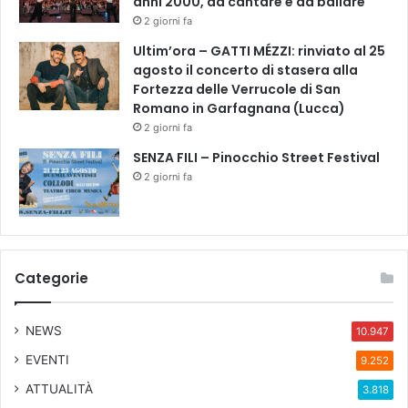
anni 2000, da cantare e da ballare
D
2 giorni fa
I
Z
Ultim’ora – GATTI MÉZZI: rinviato al 25
I
agosto il concerto di stasera alla
O
Fortezza delle Verrucole di San
N
Romano in Garfagnana (Lucca)
E
2 giorni fa
SENZA FILI – Pinocchio Street Festival
2 giorni fa
Categorie
NEWS
10.947
EVENTI
9.252
ATTUALITÀ
3.818