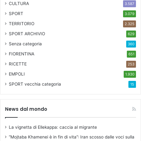
CULTURA
3.587
SPORT
3.079
TERRITORIO
2.325
SPORT ARCHIVIO
629
Senza categoria
360
FIORENTINA
651
RICETTE
253
EMPOLI
1.930
SPORT
vecchia categoria
15
News dal mondo
La vignetta di Ellekappa: caccia al migrante
“Mojtaba Khamenei è in fin di vita”: Iran scosso dalle voci sulla