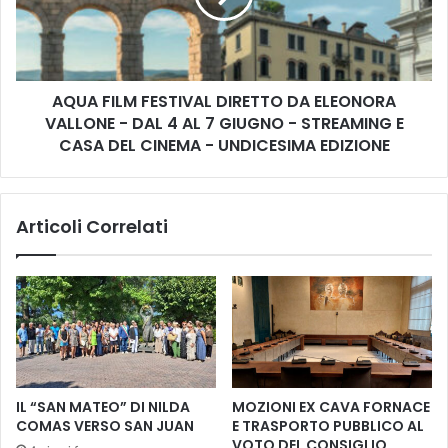
o
I
m
L
a
M
n
F
i
AQUA FILM FESTIVAL DIRETTO DA ELEONORA
E
s
VALLONE - DAL 4 AL 7 GIUGNO - STREAMING E
S
e
T
CASA DEL CINEMA - UNDICESIMA EDIZIONE
r
I
a
V
c
A
Articoli Correlati
o
L
m
D
i
I
n
R
c
E
i
T
a
T
i
O
l
D
IL “SAN MATEO” DI NILDA
MOZIONI EX CAVA FORNACE
F
A
COMAS VERSO SAN JUAN
E TRASPORTO PUBBLICO AL
e
E
VOTO DEL CONSIGLIO