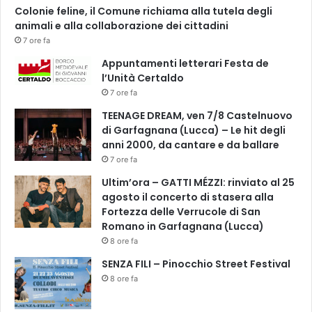
c
Colonie feline, il Comune richiama alla tutela degli
c
a
animali e alla collaborazione dei cittadini
o
,
7 ore fa
n
p
V
Appuntamenti letterari Festa de
r
A
l’Unità Certaldo
o
L
7 ore fa
s
E
a
TEENAGE DREAM, ven 7/8 Castelnuovo
N
e
di Garfagnana (Lucca) – Le hit degli
T
t
anni 2000, da cantare e da ballare
I
e
N
7 ore fa
a
A
Ultim’ora – GATTI MÉZZI: rinviato al 25
t
B
agosto il concerto di stasera alla
r
A
Fortezza delle Verrucole di San
o
N
Romano in Garfagnana (Lucca)
r
C
8 ore fa
a
I
g
,
SENZA FILI – Pinocchio Street Festival
a
E
8 ore fa
z
L
z
E