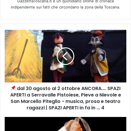
GazzettaToscana.it è un quotidiano online di cronaca
indipendente sui fatti che circondano la zona della Toscana.
d
a
l
3
0
a
g
o
dal 30 agosto al 2 ottobre ANCORA.... SPAZI
s
APERTI a Serravalle Pistoiese, Pieve a Nievole e
t
o
San Marcello Piteglio - musica, prosa e teatro
a
ragazzi | SPAZI APERTI in fa in ... 4
l
2
T
o
E
t