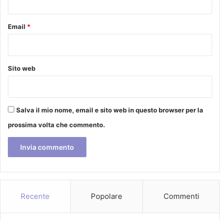
/
M
9
a
a
Email
*
r
V
c
i
e
l
l
l
Sito web
l
a
o
V
P
o
i
g
Salva il mio nome, email e sito web in questo browser per la
t
e
e
prossima volta che commento.
l
g
(
l
F
i
i
o
r
-
e
m
n
Recente
Popolare
Commenti
u
z
s
e
i
)