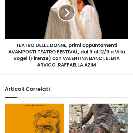
A
t
T
o
R
b
O
r
D
e
E
A
L
N
TEATRO DELLE DONNE, primi appuntamenti
L
C
AVAMPOSTI TEATRO FESTIVAL, dal 9 al 12/9 a Villa
E
O
D
Vogel (Firenze) con VALENTINA BANCI, ELENA
R
O
ARVIGO, RAFFAELLA AZIM
A
N
.
N
.
E
.
Articoli Correlati
,
.
p
S
r
P
i
A
m
Z
i
I
a
A
p