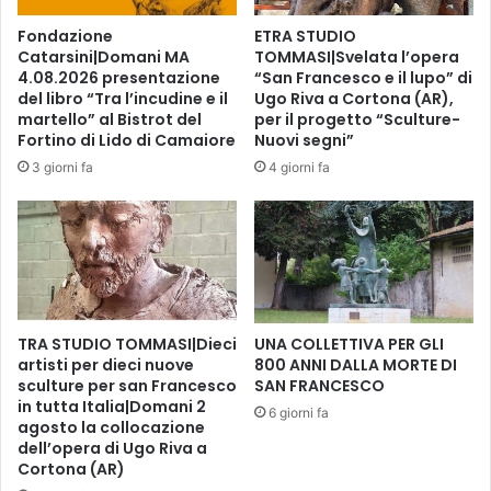
P
p
Fondazione
ETRA STUDIO
E
u
Catarsini|Domani MA
TOMMASI|Svelata l’opera
R
n
4.08.2026 presentazione
“San Francesco e il lupo” di
T
t
del libro “Tra l’incudine e il
Ugo Riva a Cortona (AR),
I
a
martello” al Bistrot del
per il progetto “Sculture-
a
m
Fortino di Lido di Camaiore
Nuovi segni”
S
e
3 giorni fa
4 giorni fa
e
n
r
t
r
i
a
A
v
V
a
A
l
M
l
P
TRA STUDIO TOMMASI|Dieci
UNA COLLETTIVA PER GLI
e
artisti per dieci nuove
800 ANNI DALLA MORTE DI
O
P
sculture per san Francesco
SAN FRANCESCO
S
in tutta Italia|Domani 2
i
T
6 giorni fa
agosto la collocazione
s
I
dell’opera di Ugo Riva a
t
T
Cortona (AR)
o
E