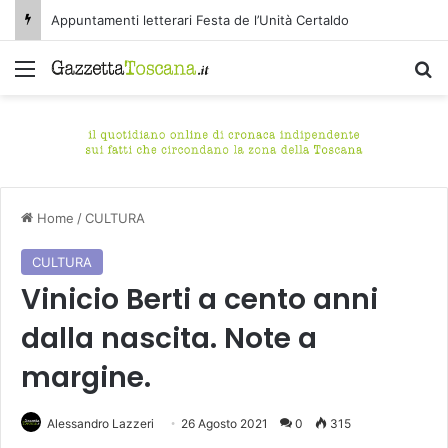
Appuntamenti letterari Festa de l’Unità Certaldo
Menu
C
Home
/
CULTURA
CULTURA
Vinicio Berti a cento anni
dalla nascita. Note a
margine.
Alessandro Lazzeri
26 Agosto 2021
0
315