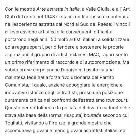
Con le mostre
Arte astratta in Italia
, a Valle Giulia, e all’ Art
Club di Torino nel 1948 si stabilì un filo rosso di continuità
nell’esperienza astratta dal Nord al Sud del Paese: i vincoli
all’espressione artistica e le conseguenti difficoltà
portarono negli anni ’50 molti artisti italiani a solidarizzare
ed a raggrupparsi, per difendere e sostenere le proprie
aspirazioni: il gruppo di artisti milanesi MAC, rappresentò
un primo riferimento di raccordo e di autopromozione. Ma
subito prese corpo anche l’equivoco basato su una
malintesa fede nella forza rivoluzionaria del Partito
Comunista, il quale, anziché appoggiare le energiche e
innovative istanze degli astrattisti, prese una posizione
duramente critica nei confronti dell’astrattismo
tout court
.
Questo per sottolineare la portata del divario culturale che
stava alla base della (ormai risaputa)
boutade
secondo cui
Togliatti, visitando a Firenze la grande mostra che
accomunava giovani e meno giovani astrattisti italiani ed