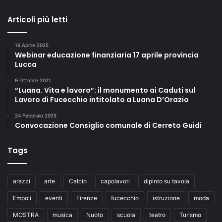
Articoli più letti
16 Aprile 2025
Webinar educazione finanziaria 17 aprile provincia
Lucca
9 Ottobre 2021
“Luana. Vita e lavoro”: il monumento ai Caduti sul
Lavoro di Fucecchio intitolato a Luana D’Orazio
24 Febbraio 2025
Convocazione Consiglio comunale di Cerreto Guidi
Tags
arazzi
arte
Calcio
capolavori
dipinto su tavola
Empoli
eventi
Firenze
fucecchio
istruzione
moda
MOSTRA
musica
Nuoto
scuola
teatro
Turismo