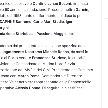
tecnico e sportivo e
Cantine Lunae Bosoni
, rinomata
ie 60 anni dalla fondazione. Presenti inoltre
Garmin
,
ati
, dal 1958 punto di riferimento nel diporto per
DAPHNÉ Sanremo
,
Carlo Mari Studio
,
Igor
rgini
ndazione Storicbus
e
Passione Maggiolino
.
oderata dal presidente della sezione spezzina della
 Luogotenente Nostromo Michele Renna
, da mesi in
aca di Porto Venere
Francesca Sturlese
, le autorità
Divisione e Comandante di Marina Nord
Flavio
Presidente dell’AIVE e del CIM. Presidente del Comitato
n team con
Marco Poma
, Commodoro e Direttore
ntiere Valdettaro era rappresentato dalla Responsabile
Operativo
Alessio Donno
. Di seguito le classifiche: