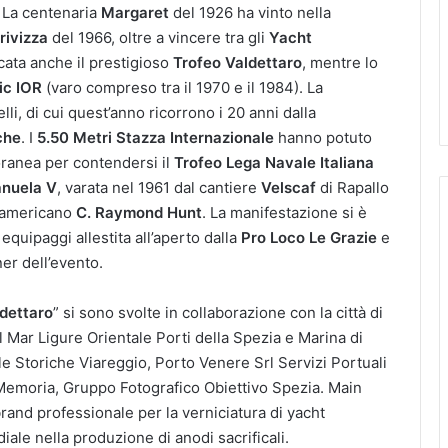
 La centenaria
Margaret
del 1926 ha vinto nella
rivizza
del 1966, oltre a vincere tra gli
Yacht
icata anche il prestigioso
Trofeo Valdettaro
, mentre lo
ic IOR
(varo compreso tra il 1970 e il 1984). La
elli, di cui quest’anno ricorrono i 20 anni dalla
che
. I
5.50 Metri Stazza Internazionale
hanno potuto
foranea per contendersi il
Trofeo Lega Navale Italiana
nuela V
, varata nel 1961 dal cantiere
Velscaf
di Rapallo
l’americano
C. Raymond Hunt
. La manifestazione si è
quipaggi allestita all’aperto dalla
Pro Loco Le Grazie
e
ner dell’evento.
ldettaro
” si sono svolte in collaborazione con la città di
l Mar Ligure Orientale Porti della Spezia e Marina di
le Storiche Viareggio, Porto Venere Srl Servizi Portuali
a Memoria, Gruppo Fotografico Obiettivo Spezia. Main
 brand professionale per la verniciatura di yacht
iale nella produzione di anodi sacrificali.