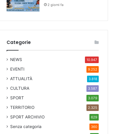
2 giorni fa
Categorie
NEWS
10.947
EVENTI
9.252
ATTUALITÀ
3.818
CULTURA
3.587
SPORT
3.079
TERRITORIO
2.325
SPORT ARCHIVIO
629
Senza categoria
360