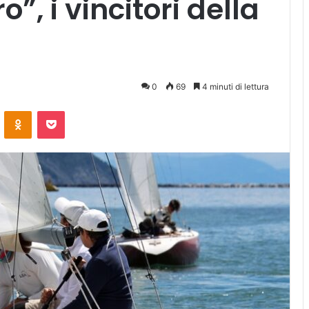
”, i vincitori della
0
69
4 minuti di lettura
ontakte
Odnoklassniki
Pocket