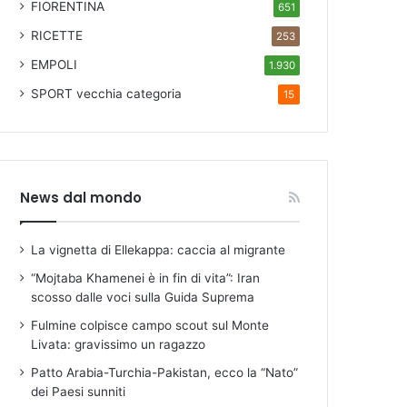
FIORENTINA
651
RICETTE
253
EMPOLI
1.930
SPORT
vecchia categoria
15
News dal mondo
La vignetta di Ellekappa: caccia al migrante
“Mojtaba Khamenei è in fin di vita”: Iran
scosso dalle voci sulla Guida Suprema
Fulmine colpisce campo scout sul Monte
Livata: gravissimo un ragazzo
Patto Arabia-Turchia-Pakistan, ecco la “Nato”
dei Paesi sunniti