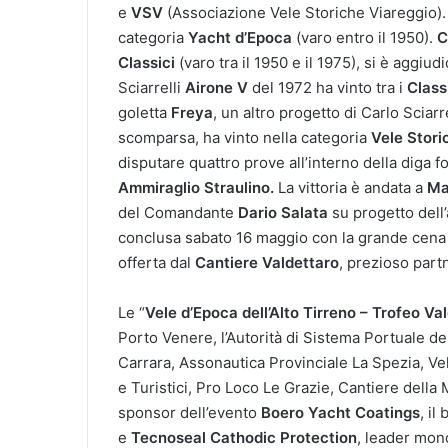
e
VSV
(Associazione Vele Storiche Viareggio).
categoria
Yacht d’Epoca
(varo entro il 1950).
C
Classici
(varo tra il 1950 e il 1975), si è aggiud
Sciarrelli
Airone V
del 1972 ha vinto tra i
Class
goletta
Freya
, un altro progetto di Carlo Sciarr
scomparsa, ha vinto nella categoria
Vele Stori
disputare quattro prove all’interno della diga 
Ammiraglio Straulino.
La vittoria è andata a
Ma
del Comandante
Dario Salata
su progetto del
conclusa sabato 16 maggio con la grande cena e
offerta dal
Cantiere Valdettaro
, prezioso part
Le “
Vele d’Epoca dell’Alto Tirreno – Trofeo Va
Porto Venere, l’Autorità di Sistema Portuale de
Carrara, Assonautica Provinciale La Spezia, Ve
e Turistici, Pro Loco Le Grazie, Cantiere dell
sponsor dell’evento
Boero Yacht Coatings
, il
e
Tecnoseal Cathodic Protection
, leader mond