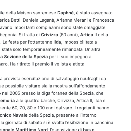
ibile della Maison sanremese
Daphné
, è stato assegnato
erica Betti, Daniela Laganà, Arianna Merani e Francesca
giavano importanti compleanni sono state omaggiate
di begonia. Si tratta di
Crivizza
(60 anni),
Artica II
della
. La festa per l’ottantenne
Ilda
, impossibilitata a
 stata solo temporaneamente rimandata. Un’altra
a Sezione della Spezia
per il suo impegno a
ro. Ha ritirato il premio il velista e atleta
a prevista esercitazione di salvataggio naufraghi da
e possibile visitare sia la mostra sull’affondamento
o nel 2005 presso la diga foranea della Spezia, che
Memoria
alle quattro barche, Crivizza, Artica II, Ilda e
ente 60, 70, 80 e 100 anni dal varo. I regatanti hanno
cnico Navale
della Spezia, presente all’interno
la giornata di sabato si è svolta l’esibizione in banchina
gionale Marittimo Nord
, l’esposizione di
bus e