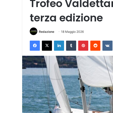
Trofeo Valdettaro
terza edizione
Redazione
18 Maggio 2026
Facebook
X
LinkedIn
Tumblr
Pinterest
Reddit
VK