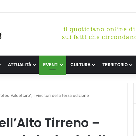
tterari Festa de l’Unità Certaldo
ATTUALITÀ
EVENTI
CULTURA
TERRITORIO
rofeo Valdettaro”, i vincitori della terza edizione
ll’Alto Tirreno –