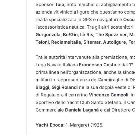
Sponsor
Toio
, noto marchio di abbigliamento 
azienda vitivinicola ligure che quest’anno comp
realtà specializzata in GPS e navigatori e
Oscul
l’accessoristica nautica. Tra gli altri sostenitori
Gorgonzola
,
Be!Gin
,
Lè Ris
,
The Spezziner
,
Ma
Teloni
,
Reclameitalia
,
Sitemar
,
Autoligure
,
Fo
Tra le autorità intervenute alla premiazione, m
Lega Navale Italiana
Francesco Costa
e dal
1°
prima linea nell’organizzazione, anche la sind
militari in rappresentanza dell’Ammiraglio di 
Biaggi
,
Gigi Rolandi
nella sua doppia veste di 
di Regata era il carrarino
Vincenzo Campoli
, i
Sportivo dello Yacht Club Santo Stefano. Il Ca
Commerciale
Daniela Laganà
e dal Direttore 
Yacht Epoca:
1. Margaret (1926)