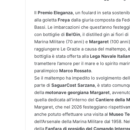
Il
Premio Eleganza
, un foulard in seta sosten
alla goletta
Freya
dalla giuria composta da Fed
Bassi. Le imbarcazioni che quest’anno festeg
con bottiglie di
Be!Gin
, il distilled gin ai fiori 
Marina Militare (70 anni) e
Margaret
(100 anni)
raggiungere Le Grazie a causa del maltempo, è
bottiglia è stata offerta alla
Lega Navale Italian
tramettere l’amore per il mare e lo spirito marina
paralimpico
Marco Rossato
.
Se il maltempo ha impedito lo svolgimento dell
parte di
SaguarCost Sarzana
, è stato comunqu
della
motonave georgiana Margaret
, avvenut
quella dedicata all’interno del
Cantiere della 
Margaret, che nel 2026 festeggiano rispettivam
anche potuto effettuare una visita al
Museo Te
dell’Arsenale della Marina Militare dal 1958. Nel
della
Fanfara di presidio del Comando Interre