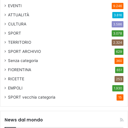
EVENTI
9.246
ATTUALITÀ
3.816
CULTURA
3.586
SPORT
3.078
TERRITORIO
2.324
SPORT ARCHIVIO
629
Senza categoria
360
FIORENTINA
651
RICETTE
253
EMPOLI
1.930
SPORT
vecchia categoria
15
News dal mondo