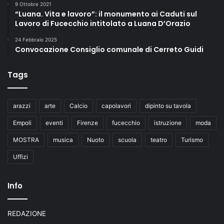
9 Ottobre 2021
“Luana. Vita e lavoro”: il monumento ai Caduti sul
Lavoro di Fucecchio intitolato a Luana D’Orazio
24 Febbraio 2025
Convocazione Consiglio comunale di Cerreto Guidi
Tags
arazzi
arte
Calcio
capolavori
dipinto su tavola
Empoli
eventi
Firenze
fucecchio
istruzione
moda
MOSTRA
musica
Nuoto
scuola
teatro
Turismo
Uffizi
Info
REDAZIONE