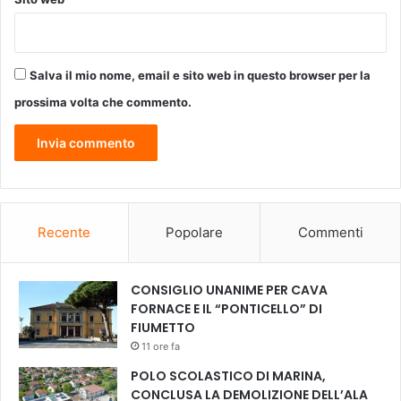
c
n
o
e
m
d
u
’
Salva il mio nome, email e sito web in questo browser per la
n
A
a
r
prossima volta che commento.
l
g
e
e
n
t
o
a
Recente
Popolare
Commenti
l
l
a
CONSIGLIO UNANIME PER CAVA
B
FORNACE E IL “PONTICELLO” DI
i
FIUMETTO
e
n
11 ore fa
n
POLO SCOLASTICO DI MARINA,
a
CONCLUSA LA DEMOLIZIONE DELL’ALA