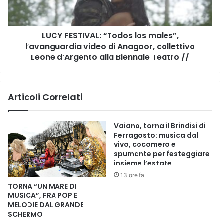
8
S
a
T
n
I
n
LUCY FESTIVAL: “Todos los males”,
V
i
l’avanguardia video di Anagoor, collettivo
A
d
L
Leone d’Argento alla Biennale Teatro //
a
:
l
“
l
T
Articoli Correlati
a
o
s
d
c
o
Vaiano, torna il Brindisi di
o
s
Ferragosto: musica dal
m
l
vivo, cocomero e
p
o
spumante per festeggiare
a
s
insieme l’estate
r
m
13 ore fa
s
a
TORNA “UN MARE DI
a
l
MUSICA”, FRA POP E
d
e
MELODIE DAL GRANDE
i
s
SCHERMO
A