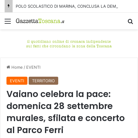
POLO SCOLASTICO DI MARINA, CONCLUSA LA DEMOLIZIONE DELL’ALA NORD-SUD
Menu
C
Home
/
EVENTI
EVENTI
TERRITORIO
Vaiano celebra la pace:
domenica 28 settembre
murales, sfilata e concerto
al Parco Ferri