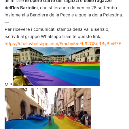
ammirare
le opere d’arte dei ragazzi e delle ragazze
dell’Ics Bartolini
, che sfileranno domenica 28 settembre
insieme alla Bandiera della Pace e a quella della Palestina.
—
Per ricevere i comunicati stampa della Val Bisenzio,
iscriviti al gruppo Whatsapp tramite questo link:
https://chat.whatsapp.com/Fmchy5mFh92GSqRByBmR7E
M.P.