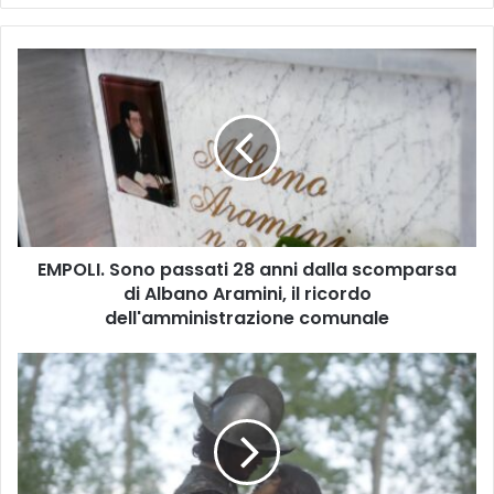
E
M
P
O
L
I
.
S
o
EMPOLI. Sono passati 28 anni dalla scomparsa
n
di Albano Aramini, il ricordo
o
p
dell'amministrazione comunale
a
s
L
s
U
a
C
t
Y
i
F
2
E