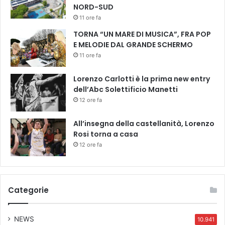
l
NORD-SUD
e
11 ore fa
T
e
TORNA “UN MARE DI MUSICA”, FRA POP
a
E MELODIE DAL GRANDE SCHERMO
t
11 ore fa
r
o
Lorenzo Carlotti è la prima new entry
/
dell’Abc Solettificio Manetti
/
12 ore fa
All’insegna della castellanità, Lorenzo
Rosi torna a casa
12 ore fa
Categorie
NEWS
10.941