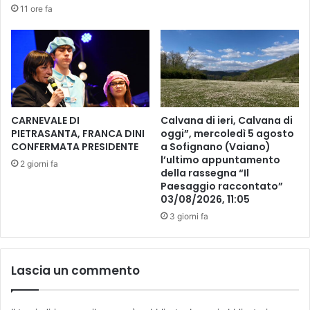
”
11 ore fa
l
,
b
l
a
’
n
a
o
v
A
a
r
n
a
g
CARNEVALE DI
Calvana di ieri, Calvana di
m
u
PIETRASANTA, FRANCA DINI
oggi”, mercoledì 5 agosto
i
CONFERMATA PRESIDENTE
a Sofignano (Vaiano)
a
n
l’ultimo appuntamento
r
2 giorni fa
della rassegna “Il
i
d
Paesaggio raccontato”
,
i
03/08/2026, 11:05
i
a
l
3 giorni fa
v
r
i
i
d
c
e
Lascia un commento
o
o
r
d
d
i