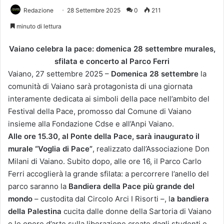
Redazione
28 Settembre 2025
0
211
minuto di lettura
Vaiano celebra la pace: domenica 28 settembre murales,
sfilata e concerto al Parco Ferri
Vaiano, 27 settembre 2025 –
Domenica 28 settembre
la
comunità di Vaiano sarà protagonista di una giornata
interamente dedicata ai simboli della pace nell’ambito del
Festival della Pace, promosso dal Comune di Vaiano
insieme alla Fondazione Cdse e all’Anpi Vaiano.
Alle ore 15.30, al Ponte della Pace, sarà inaugurato il
murale “Voglia di Pace”
, realizzato dall’Associazione Don
Milani di Vaiano. Subito dopo, alle ore 16, il Parco Carlo
Ferri accoglierà la grande sfilata: a percorrere l’anello del
parco saranno la
Bandiera della Pace più grande del
mondo
– custodita dal Circolo Arci I Risorti –, l
a bandiera
della Palestina
cucita dalle donne della Sartoria di Vaiano
e le opere d’arte sulla liberazione create dagli studenti e