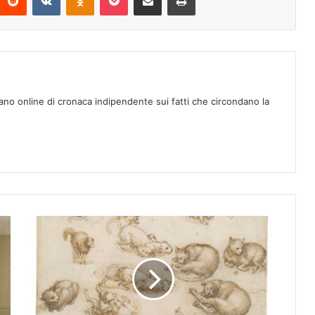
ano online di cronaca indipendente sui fatti che circondano la
S
c
i
e
n
z
a