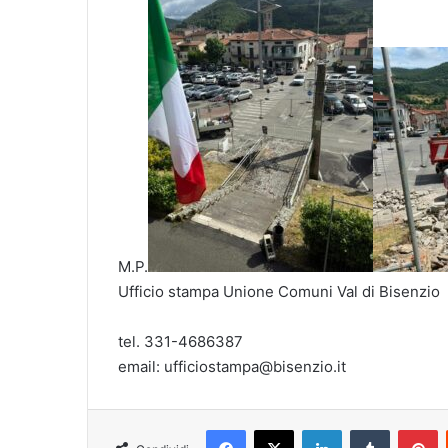
M.P.
Ufficio stampa Unione Comuni Val di Bisenzio
tel. 331-4686387
email: ufficiostampa@bisenzio.it
Facebook
X
LinkedIn
Tumblr
Pinterest