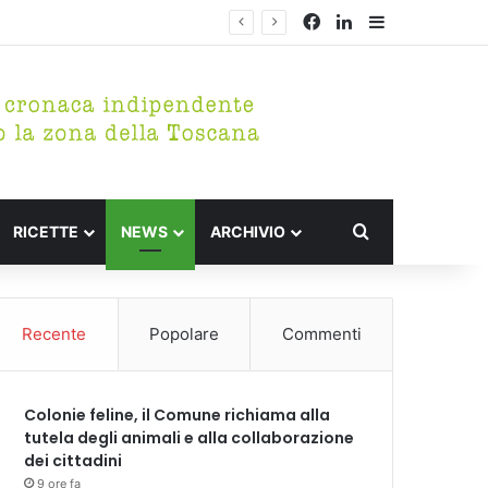
Facebook
LinkedIn
Barra lateral
Cerca per
RICETTE
NEWS
ARCHIVIO
Recente
Popolare
Commenti
Colonie feline, il Comune richiama alla
tutela degli animali e alla collaborazione
dei cittadini
9 ore fa