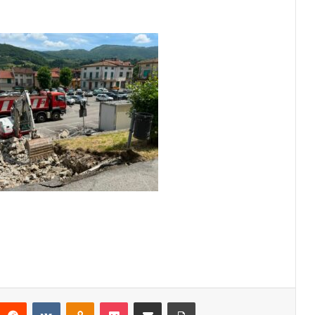
Reddit
VKontakte
Odnoklassniki
Pocket
Condividi via mail
Stampa