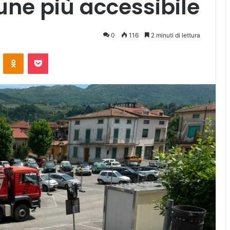
ne più accessibile
0
116
2 minuti di lettura
ontakte
Odnoklassniki
Pocket