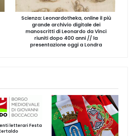
:
L
Scienza: Leonardotheka, online il più
e
grande archivio digitale dei
o
n
manoscritti di Leonardo da Vinci
a
riuniti dopo 400 anni // la
r
presentazione oggi a Londra
d
o
t
h
e
k
a
,
o
n
l
i
ti letterari Festa
n
 Certaldo
e