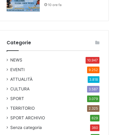
10 ore fa
Categorie
NEWS
10.947
EVENTI
9.252
ATTUALITÀ
3.818
CULTURA
3.587
SPORT
3.079
TERRITORIO
2.325
SPORT ARCHIVIO
629
Senza categoria
360