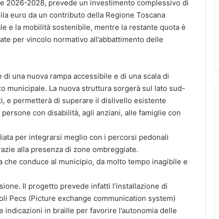
iche 2026-2028, prevede un investimento complessivo di
mila euro da un contributo della Regione Toscana
ale e la mobilità sostenibile, mentre la restante quota è
ate per vincolo normativo all’abbattimento delle
ne di una nuova rampa accessibile e di una scala di
o municipale. La nuova struttura sorgerà sul lato sud-
ti, e permetterà di superare il dislivello esistente
rsone con disabilità, agli anziani, alle famiglie con
iata per integrarsi meglio con i percorsi pedonali
 grazie alla presenza di zone ombreggiate.
a che conduce al municipio, da molto tempo inagibile e
ione. Il progetto prevede infatti l’installazione di
mboli Pecs (Picture exchange communication system)
e indicazioni in braille per favorire l’autonomia delle