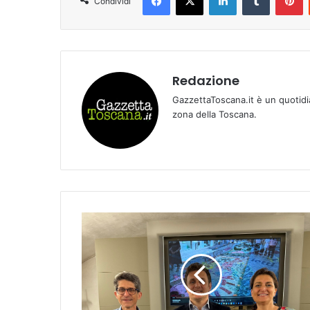
Condividi
Redazione
GazzettaToscana.it è un quotidi
zona della Toscana.
F
u
c
e
c
c
h