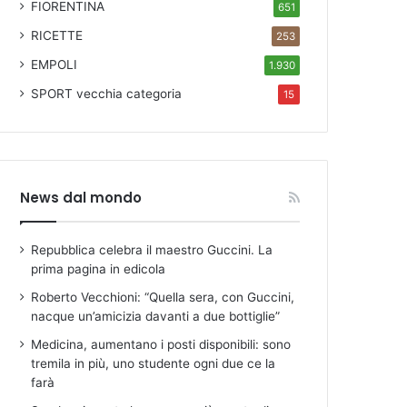
FIORENTINA
651
RICETTE
253
EMPOLI
1.930
SPORT
vecchia categoria
15
News dal mondo
Repubblica celebra il maestro Guccini. La
prima pagina in edicola
Roberto Vecchioni: “Quella sera, con Guccini,
nacque un’amicizia davanti a due bottiglie”
Medicina, aumentano i posti disponibili: sono
tremila in più, uno studente ogni due ce la
farà