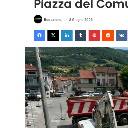
Piazza del Comu
Redazione
8 Giugno 2026
Facebook
X
LinkedIn
Tumblr
Pinterest
Reddit
VK