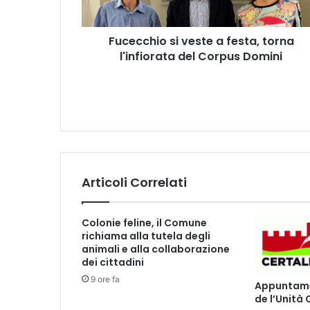
i
o
Fucecchio si veste a festa, torna
s
l'infiorata del Corpus Domini
i
v
e
s
t
e
a
f
e
Articoli Correlati
s
t
a
Colonie feline, il Comune
,
richiama alla tutela degli
t
animali e alla collaborazione
o
dei cittadini
r
9 ore fa
Appuntamen
n
de l’Unità
a