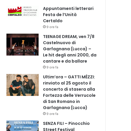
Appuntamenti letterari
Festa de l’Unità
Certaldo
9 ore fa
TEENAGE DREAM, ven 7/8
Castelnuovo di
Garfagnana (Lucca) –
Le hit degli anni 2000, da
cantare e da ballare
9 ore fa
Ultim’ora – GATTI MÉZZI:
rinviato al 25 agosto il
concerto di stasera alla
Fortezza delle Verrucole
di San Romano in
Garfagnana (Lucca)
9 ore fa
SENZA FILI – Pinocchio
Street Festival