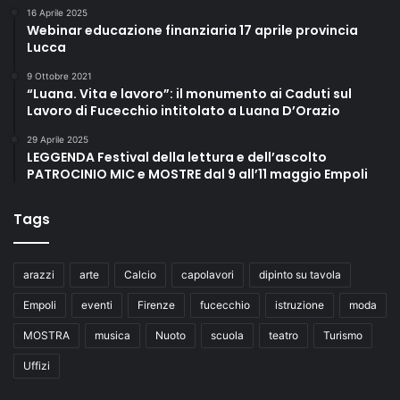
16 Aprile 2025
Webinar educazione finanziaria 17 aprile provincia
Lucca
9 Ottobre 2021
“Luana. Vita e lavoro”: il monumento ai Caduti sul
Lavoro di Fucecchio intitolato a Luana D’Orazio
29 Aprile 2025
LEGGENDA Festival della lettura e dell’ascolto
PATROCINIO MIC e MOSTRE dal 9 all’11 maggio Empoli
Tags
arazzi
arte
Calcio
capolavori
dipinto su tavola
Empoli
eventi
Firenze
fucecchio
istruzione
moda
MOSTRA
musica
Nuoto
scuola
teatro
Turismo
Uffizi