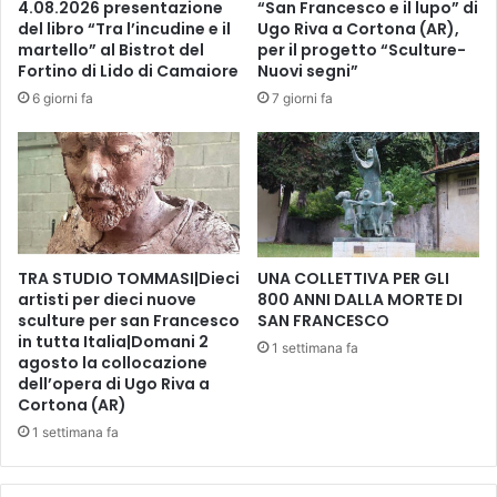
4.08.2026 presentazione
“San Francesco e il lupo” di
a
e
del libro “Tra l’incudine e il
Ugo Riva a Cortona (AR),
d
n
martello” al Bistrot del
per il progetto “Sculture-
i
z
Fortino di Lido di Camaiore
Nuovi segni”
E
e
6 giorni fa
7 giorni fa
l
O
i
R
s
A
a
O
M
N
o
D
r
E
u
TRA STUDIO TOMMASI|Dieci
UNA COLLETTIVA PER GLI
M
artisti per dieci nuove
800 ANNI DALLA MORTE DI
c
A
sculture per san Francesco
SAN FRANCESCO
c
N
in tutta Italia|Domani 2
i
D
1 settimana fa
agosto la collocazione
d
_
dell’opera di Ugo Riva a
e
"
Cortona (AR)
d
T
1 settimana fa
i
I
c
P
a
R