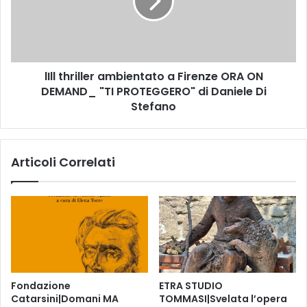
m
t
a
h
t
r
t
i
i
l
n
lIll thriller ambientato a Firenze ORA ON
l
a
DEMAND_ "TI PROTEGGERO" di Daniele Di
e
a
r
Stefano
P
a
r
m
a
b
Articoli Correlati
t
i
o
e
l
n
a
t
s
a
c
t
u
o
l
a
t
F
Fondazione
ETRA STUDIO
u
i
Catarsini|Domani MA
TOMMASI|Svelata l’opera
r
r