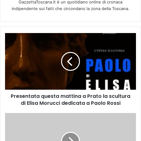
GazzettaToscana.it è un quotidiano online di cronaca
indipendente sui fatti che circondano la zona della Toscana.
P
r
e
s
e
n
t
a
t
Presentata questa mattina a Prato la scultura
a
di Elisa Morucci dedicata a Paolo Rossi
q
u
e
l
s
I
t
l
a
l