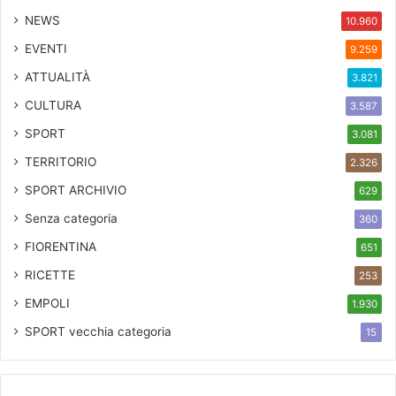
NEWS
10.960
EVENTI
9.259
ATTUALITÀ
3.821
CULTURA
3.587
SPORT
3.081
TERRITORIO
2.326
SPORT ARCHIVIO
629
Senza categoria
360
FIORENTINA
651
RICETTE
253
EMPOLI
1.930
SPORT
vecchia categoria
15