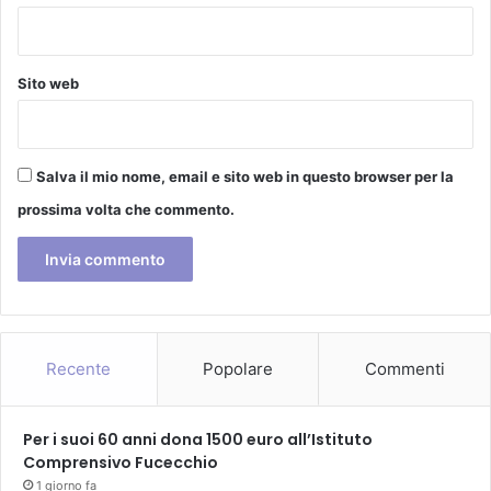
t
e
f
a
Sito web
n
o
Salva il mio nome, email e sito web in questo browser per la
prossima volta che commento.
Recente
Popolare
Commenti
Per i suoi 60 anni dona 1500 euro all’Istituto
Comprensivo Fucecchio
1 giorno fa