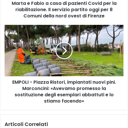
Marta e Fabio a casa di pazienti Covid per la
i
riabilitazione. Il servizio partito oggi per 8
o
a
Comuni della nord ovest di Firenze
c
a
E
s
M
a
P
d
O
i
L
p
I
a
-
z
P
i
i
e
EMPOLI - Piazza Ristori, impiantati nuovi pini.
a
n
Marconcini: «Avevamo promesso la
z
t
z
sostituzione degli esemplari abbattuti e lo
i
a
stiamo facendo»
C
R
o
i
v
s
i
Articoli Correlati
t