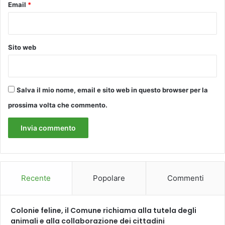
Email
*
e
p
r
r
8
o
C
m
o
Sito web
e
m
s
u
s
n
o
i
Salva il mio nome, email e sito web in questo browser per la
l
d
a
prossima volta che commento.
e
s
l
o
l
s
a
t
n
i
o
t
r
u
Recente
Popolare
Commenti
d
z
o
i
v
o
Colonie feline, il Comune richiama alla tutela degli
e
n
animali e alla collaborazione dei cittadini