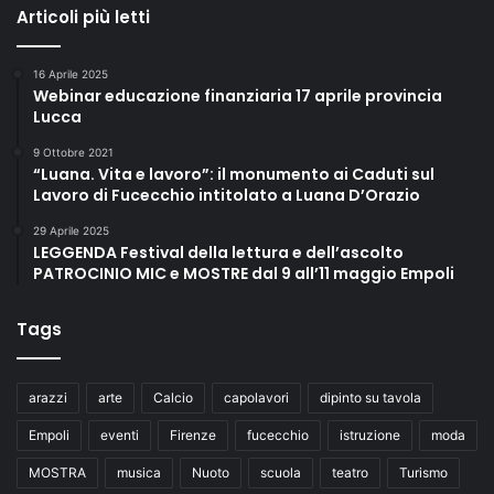
Articoli più letti
16 Aprile 2025
Webinar educazione finanziaria 17 aprile provincia
Lucca
9 Ottobre 2021
“Luana. Vita e lavoro”: il monumento ai Caduti sul
Lavoro di Fucecchio intitolato a Luana D’Orazio
29 Aprile 2025
LEGGENDA Festival della lettura e dell’ascolto
PATROCINIO MIC e MOSTRE dal 9 all’11 maggio Empoli
Tags
arazzi
arte
Calcio
capolavori
dipinto su tavola
Empoli
eventi
Firenze
fucecchio
istruzione
moda
MOSTRA
musica
Nuoto
scuola
teatro
Turismo