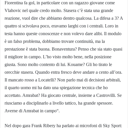
Fiorentina fa gol, in particolare con un ragazzo giovane come
Vlahovic nel quale credo molto. Stasera c’è stata una grande
reazione, vuol dire che abbiamo dentro qualcosa. La difesa a 3? A
quattro si scivolava poco, eravamo larghi con i centrali. Loro in
testa hanno queste conoscenze e non volevo dare alibi. Il modulo
è un falso problema, dobbiamo trovare continuità, ma la
prestazione è stata buona. Bonaventura? Penso che sia stato quasi
il migliore in campo. L’ho visto molto bene, nella posizione
giusta. Sono molto contento di lui. Kouame? Gli ho tirato le
orecchie stasera. Quando entra fresco deve andare a cento all’ora.
Il mancato rosso a Locatelli? Non parlo mai di decisioni arbitrali,
il quarto uomo mi ha dato una spiegazione tecnica che ho
accettato. Amrabat? Ha giocato centrale, insieme a Castrovilli. Se
riusciamo a disciplinarlo a livello tattico, ha grande spessore.
Averne di Amrabat in campo“.
Nel dopo gara Frank Ribery ha parlato ai microfoni di Sky Sport: