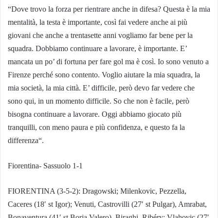
“Dove trovo la forza per rientrare anche in difesa? Questa è la mia
mentalità, la testa è importante, così fai vedere anche ai più
giovani che anche a trentasette anni vogliamo far bene per la
squadra. Dobbiamo continuare a lavorare, è importante. E’
mancata un po’ di fortuna per fare gol ma è così. Io sono venuto a
Firenze perché sono contento. Voglio aiutare la mia squadra, la
mia società, la mia città. E’ difficile, però devo far vedere che
sono qui, in un momento difficile. So che non è facile, però
bisogna continuare a lavorare. Oggi abbiamo giocato più
tranquilli, con meno paura e più confidenza, e questo fa la
differenza“.
Fiorentina- Sassuolo 1-1
FIORENTINA (3-5-2): Dragowski; Milenkovic, Pezzella,
Caceres (18′ st Igor); Venuti, Castrovilli (27′ st Pulgar), Amrabat,
Bonaventura (41′ st Borja Valero), Biraghi, Ribéry; Vlahovic (27′