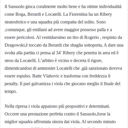
Il Sassuolo gioca coralmente molto bene e ha ottime individualità
come Boga, Berardi e Locatelli. La Fiorentina ha un Ribery
stratosferico e una squadra più compatta del solito. Sono
,comunque, gli emiliani ad avere maggior possesso palla e a
essere pericolosi. Al ventiduesimo un tiro di Rogerio , respinto da
Dragowski,è toccato da Berardi che sbaglia sottoporta, A dare una
svolta alla partita ci pensa al 34′ Ribery che penetra in area ed è
steso da Locatelli. L’arbitro è vicino e decreta il rigore,
dimenticandosi di ammonire Locatelli che ,già sanzionato doveva
essere espulso. Batte Vlahovic e trasforma con freddezza il
penalty. Il pari galvanizza i viola che giocano meglio il finale del
tempo.
Nella ripresa i viola appaiono più propositivi e determinati.
Occorre una prestazione perfetta contro il Sassuolo,forse la
miglior squadra affrontata sinora dai viola. Al secondo minuto