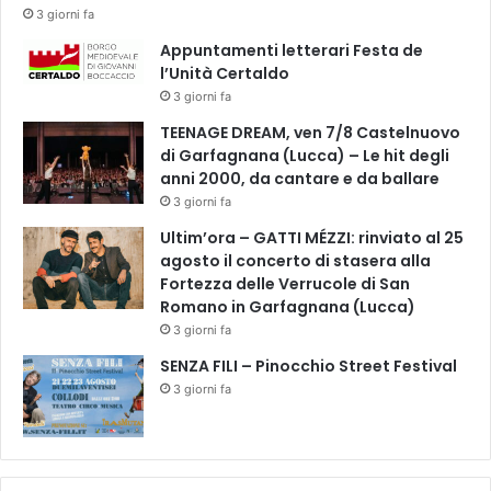
s
e
3 giorni fa
t
d
Appuntamenti letterari Festa de
d
e
l’Unità Certaldo
i
g
F
3 giorni fa
l
i
i
TEENAGE DREAM, ven 7/8 Castelnuovo
r
e
di Garfagnana (Lucca) – Le hit degli
e
s
anni 2000, da cantare e da ballare
n
e
3 giorni fa
z
m
e
Ultim’ora – GATTI MÉZZI: rinviato al 25
p
agosto il concerto di stasera alla
l
Fortezza delle Verrucole di San
a
Romano in Garfagnana (Lucca)
r
i
3 giorni fa
a
SENZA FILI – Pinocchio Street Festival
b
3 giorni fa
b
a
t
t
u