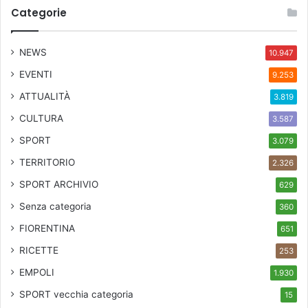
Categorie
t
i
e
NEWS
10.947
l
o
EVENTI
9.253
s
ATTUALITÀ
3.819
t
i
CULTURA
3.587
a
SPORT
3.079
m
o
TERRITORIO
2.326
f
SPORT ARCHIVIO
629
a
c
Senza categoria
360
e
FIORENTINA
651
n
d
RICETTE
253
o
EMPOLI
»
1.930
SPORT
vecchia categoria
15