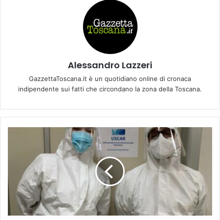
Alessandro Lazzeri
GazzettaToscana.it è un quotidiano online di cronaca
indipendente sui fatti che circondano la zona della Toscana.
M
a
r
t
a
e
F
a
b