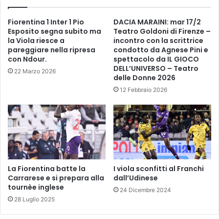
d
o
p
r
Fiorentina 1 Inter 1 Pio
DACIA MARAINI: mar 17/2
e
i
Esposito segna subito ma
Teatro Goldoni di Firenze –
r
,
la Viola riesce a
incontro con la scrittrice
l
i
pareggiare nella ripresa
condotto da Agnese Pini e
a
m
con Ndour.
spettacolo da IL GIOCO
r
p
DELL’UNIVERSO – Teatro
22 Marzo 2026
i
i
delle Donne 2026
a
a
12 Febbraio 2026
b
n
i
t
l
a
i
t
t
i
a
n
z
u
i
o
La Fiorentina batte la
I viola sconfitti al Franchi
o
Carrarese e si prepara alla
dall’Udinese
v
n
tournèe inglese
i
24 Dicembre 2024
e
p
28 Luglio 2025
.
i
I
n