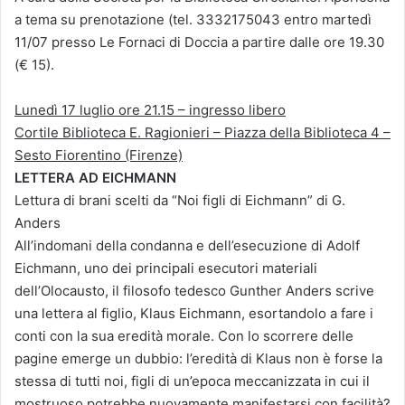
a tema su prenotazione (tel. 3332175043 entro martedì
11/07 presso Le Fornaci di Doccia a partire dalle ore 19.30
(€ 15).
Lunedì 17 luglio ore 21.15 – ingresso libero
Cortile Biblioteca E. Ragionieri – Piazza della Biblioteca 4 –
Sesto Fiorentino (Firenze)
LETTERA AD EICHMANN
Lettura di brani scelti da “Noi figli di Eichmann” di G.
Anders
All’indomani della condanna e dell’esecuzione di Adolf
Eichmann, uno dei principali esecutori materiali
dell’Olocausto, il filosofo tedesco Gunther Anders scrive
una lettera al figlio, Klaus Eichmann, esortandolo a fare i
conti con la sua eredità morale. Con lo scorrere delle
pagine emerge un dubbio: l’eredità di Klaus non è forse la
stessa di tutti noi, figli di un’epoca meccanizzata in cui il
mostruoso potrebbe nuovamente manifestarsi con facilità?