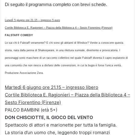
Di seguito il programma completo con brevi schede.
Lunedì 5 giugno ore 21.15 – ingresso 5 euro
Cortile Biblioteca E. Ragionieri – Piazza della Biblioteca 4 – Sesto Fiorentino (Firenze)
FALSTAFF COMEDY
Lo sai chi è Falstaff veramente? E chi sono gli abitanti di Windsor? Venite a conoscere questa
storia, nata dalla penna di Shakespeare, in una rilettura surreale, divertente e provocatoria. I
personaggi sono maschere di un racconto collettivo nel quale Falstaff diventa il capro espiatorio di
una comunità che non riesce a disfarsi delle convenzioni, in cui la bugia è forse l’unica verità.
Produzione Associazione Zera.
Martedì 6 giugno ore 21.15 – ingresso libero
Cortile Biblioteca E. Ragionieri – Piazza della Biblioteca 4 –
Sesto Fiorentino (Firenze)
PALCO BAMBINI (età 5+)
DON CHISCIOTTE, IL GIOCO DEL VENTO
Spettacolo di attori e marionette per tutta la famiglia.
La storia d’un uomo che, leggendo troppi romanzi