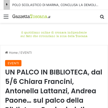
TORNA “UN MARE DI MUSICA”, FRA POP E MELODIE DAL GRANDE SCHERMO
Menu
C
Home
/
EVENTI
EVENTI
UN PALCO IN BIBLIOTECA, dal
5/6 Chiara Francini,
Antonella Lattanzi, Andrea
Paone… sul palco della