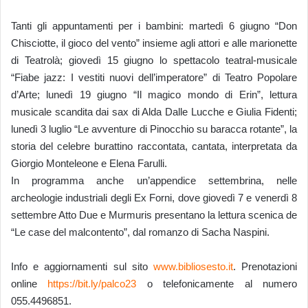
Tanti gli appuntamenti per i bambini: martedì 6 giugno “Don
Chisciotte, il gioco del vento” insieme agli attori e alle marionette
di Teatrolà; giovedì 15 giugno lo spettacolo teatral-musicale
“Fiabe jazz: I vestiti nuovi dell’imperatore” di Teatro Popolare
d’Arte; lunedì 19 giugno “Il magico mondo di Erin”, lettura
musicale scandita dai sax di Alda Dalle Lucche e Giulia Fidenti;
lunedì 3 luglio “Le avventure di Pinocchio su baracca rotante”, la
storia del celebre burattino raccontata, cantata, interpretata da
Giorgio Monteleone e Elena Farulli.
In programma anche un’appendice settembrina, nelle
archeologie industriali degli Ex Forni, dove giovedì 7 e venerdì 8
settembre Atto Due e Murmuris presentano la lettura scenica de
“Le case del malcontento”, dal romanzo di Sacha Naspini.
Info e aggiornamenti sul sito
www.bibliosesto.it
. Prenotazioni
online
https://bit.ly/palco23
o telefonicamente al numero
055.4496851.