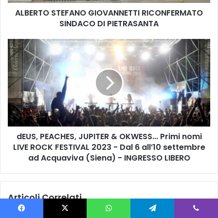
T
ALBERTO STEFANO GIOVANNETTI RICONFERMATO
E
SINDACO DI PIETRASANTA
F
A
N
d
O
E
G
U
I
S
O
,
V
P
A
E
N
A
N
C
E
dEUS, PEACHES, JUPITER & OKWESS... Primi nomi
H
T
LIVE ROCK FESTIVAL 2023 - Dal 6 all’10 settembre
E
T
S
ad Acquaviva (Siena) - INGRESSO LIBERO
I
,
R
J
I
U
Articoli Correlati
C
P
O
I
N
T