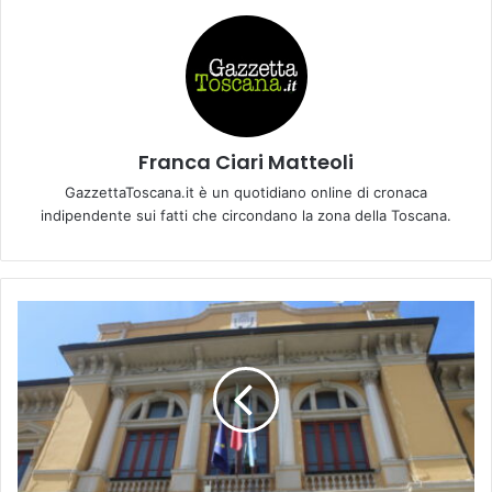
Franca Ciari Matteoli
GazzettaToscana.it è un quotidiano online di cronaca
indipendente sui fatti che circondano la zona della Toscana.
A
L
B
E
R
T
O
S