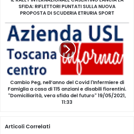
SFIDA: RIFLETTORI PUNTATI SULLA NUOVA
E
R
PROPOSTA DI SCUDERIA ETRURIA SPORT
N
A
C
Z
a
I
m
O
b
N
i
A
o
L
P
E
e
C
g
A
Cambio Peg, nell’anno del Covid l'Infermiere di
,
S
Famiglia a casa di 115 anziani e disabili fiorentini.
n
E
e
"Domiciliarità, vera sfida del futuro" 19/05/2021,
N
l
11:33
T
l
I
’
N
a
O
Articoli Correlati
n
L
n