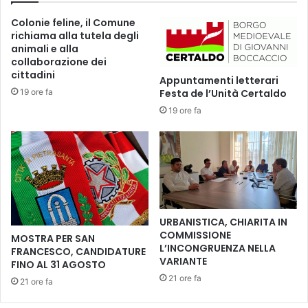
A
o
Colonie feline, il Comune
N
d
richiama alla tutela degli
C
e
animali e alla
I
l
collaborazione dei
A
C
cittadini
Appuntamenti letterari
L
o
19 ore fa
Festa de l’Unità Certaldo
A
v
S
19 ore fa
i
F
d
I
l
D
'
A
I
:
n
R
f
I
e
URBANISTICA, CHIARITA IN
F
r
COMMISSIONE
MOSTRA PER SAN
L
m
L’INCONGRUENZA NELLA
FRANCESCO, CANDIDATURE
E
i
VARIANTE
FINO AL 31 AGOSTO
T
e
21 ore fa
21 ore fa
T
r
O
e