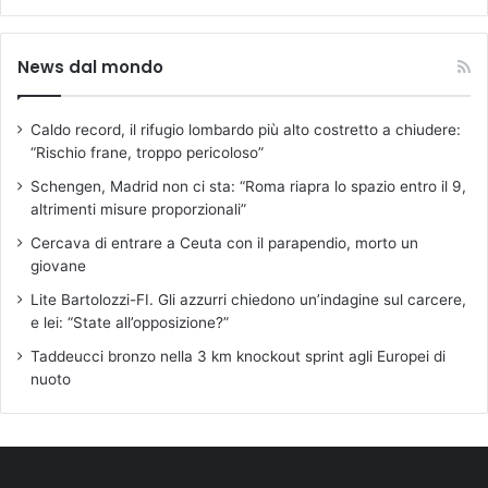
5
/
2
News dal mondo
0
2
1
Caldo record, il rifugio lombardo più alto costretto a chiudere:
,
“Rischio frane, troppo pericoloso”
1
1
Schengen, Madrid non ci sta: “Roma riapra lo spazio entro il 9,
:
altrimenti misure proporzionali”
3
Cercava di entrare a Ceuta con il parapendio, morto un
3
giovane
Lite Bartolozzi-FI. Gli azzurri chiedono un’indagine sul carcere,
e lei: “State all’opposizione?”
Taddeucci bronzo nella 3 km knockout sprint agli Europei di
nuoto