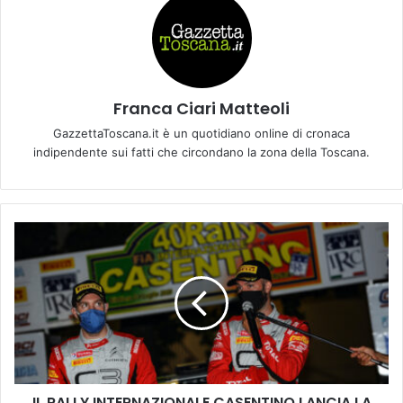
Franca Ciari Matteoli
GazzettaToscana.it è un quotidiano online di cronaca
indipendente sui fatti che circondano la zona della Toscana.
I
L
R
A
L
L
Y
I
N
IL RALLY INTERNAZIONALE CASENTINO LANCIA LA
T