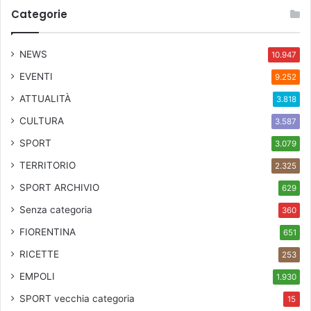
r
Categorie
a
s
f
NEWS
10.947
i
EVENTI
9.252
d
a
ATTUALITÀ
3.818
d
CULTURA
e
3.587
l
SPORT
3.079
f
TERRITORIO
u
2.325
t
SPORT ARCHIVIO
629
u
r
Senza categoria
360
o
FIORENTINA
651
"
1
RICETTE
253
9
EMPOLI
1.930
/
0
SPORT
vecchia categoria
15