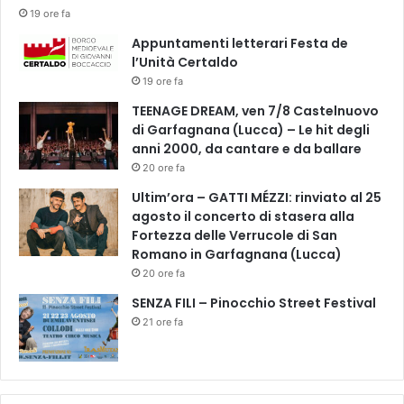
A
i
19 ore fa
S
n
Appuntamenti letterari Festa de
P
i
l’Unità Certaldo
O
.
19 ore fa
R
"
T
D
TEENAGE DREAM, ven 7/8 Castelnuovo
o
di Garfagnana (Lucca) – Le hit degli
m
anni 2000, da cantare e da ballare
i
20 ore fa
c
Ultim’ora – GATTI MÉZZI: rinviato al 25
i
agosto il concerto di stasera alla
l
Fortezza delle Verrucole di San
i
Romano in Garfagnana (Lucca)
a
20 ore fa
r
i
SENZA FILI – Pinocchio Street Festival
t
21 ore fa
à
,
v
e