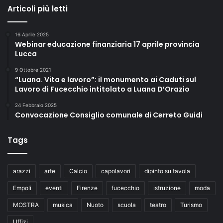
Articoli più letti
16 Aprile 2025
Webinar educazione finanziaria 17 aprile provincia
Lucca
9 Ottobre 2021
“Luana. Vita e lavoro”: il monumento ai Caduti sul
Lavoro di Fucecchio intitolato a Luana D’Orazio
24 Febbraio 2025
Convocazione Consiglio comunale di Cerreto Guidi
Tags
arazzi
arte
Calcio
capolavori
dipinto su tavola
Empoli
eventi
Firenze
fucecchio
istruzione
moda
MOSTRA
musica
Nuoto
scuola
teatro
Turismo
Uffizi