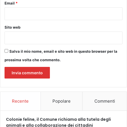
n
Email
*
P
z
O
i
S
a
T
n
Sito web
A
i
D
e
I
d
S
i
Salva il mio nome, email e sito web in questo browser per la
C
s
U
a
prossima volta che commento.
D
b
E
i
R
l
I
i
A
f
E
i
T
Recente
Popolare
Commenti
o
R
r
U
e
R
Colonie feline, il Comune richiama alla tutela degli
n
I
animali e alla collaborazione dei cittadini
t