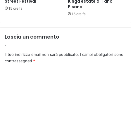
Street Festival
lunga estate di Tano
i
Pisano
n
15 ore fa
a
15 ore fa
i
l
n
Lascia un commento
u
o
v
Il tuo indirizzo email non sarà pubblicato.
I campi obbligatori sono
o
contrassegnati
*
c
o
C
n
o
t
r
m
a
m
t
t
e
o
n
t
t
r
a