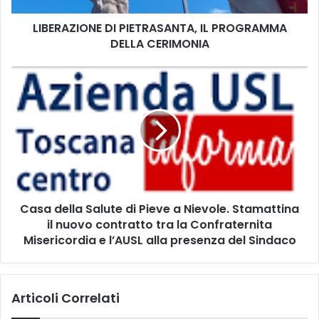
O
LIBERAZIONE DI PIETRASANTA, IL PROGRAMMA
N
DELLA CERIMONIA
E
D
I
C
P
a
I
s
E
a
T
d
R
e
A
l
S
l
A
a
N
Casa della Salute di Pieve a Nievole. Stamattina
S
T
il nuovo contratto tra la Confraternita
a
A
l
Misericordia e l’AUSL alla presenza del Sindaco
,
u
I
t
L
e
Articoli Correlati
P
d
R
i