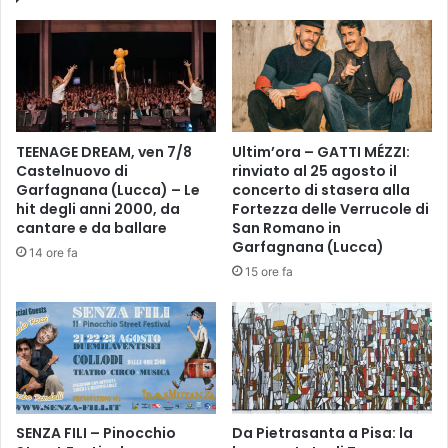
O
P
G
i
R
e
A
v
M
e
M
a
A
N
TEENAGE DREAM, ven 7/8
Ultim’ora – GATTI MÉZZI:
D
i
Castelnuovo di
rinviato al 25 agosto il
E
e
Garfagnana (Lucca) – Le
concerto di stasera alla
L
v
hit degli anni 2000, da
Fortezza delle Verrucole di
L
o
cantare e da ballare
San Romano in
A
l
Garfagnana (Lucca)
14 ore fa
C
e
15 ore fa
E
.
R
S
I
t
M
a
O
m
N
a
I
t
A
SENZA FILI – Pinocchio
Da Pietrasanta a Pisa: la
t