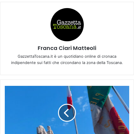
Franca Ciari Matteoli
GazzettaToscana.it è un quotidiano online di cronaca
indipendente sui fatti che circondano la zona della Toscana.
L
I
B
E
R
A
Z
I