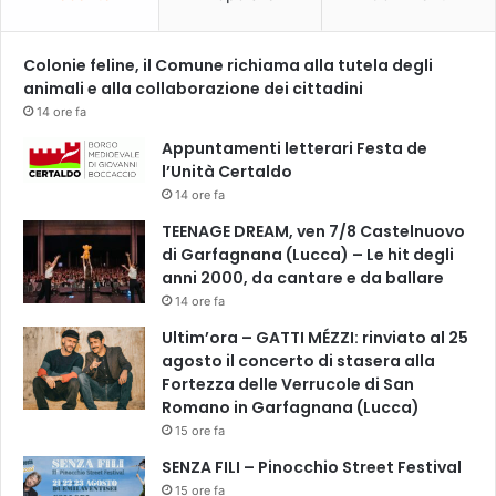
c
o
r
Colonie feline, il Comune richiama alla tutela degli
d
animali e alla collaborazione dei cittadini
i
14 ore fa
a
Appuntamenti letterari Festa de
e
l’Unità Certaldo
l
14 ore fa
’
A
TEENAGE DREAM, ven 7/8 Castelnuovo
U
di Garfagnana (Lucca) – Le hit degli
S
anni 2000, da cantare e da ballare
L
14 ore fa
a
Ultim’ora – GATTI MÉZZI: rinviato al 25
l
agosto il concerto di stasera alla
l
Fortezza delle Verrucole di San
a
Romano in Garfagnana (Lucca)
p
r
15 ore fa
e
SENZA FILI – Pinocchio Street Festival
s
15 ore fa