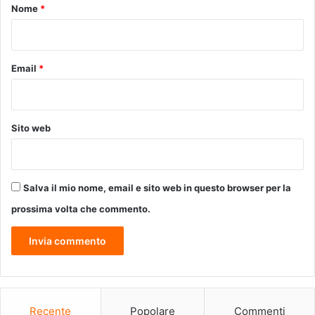
o
Nome
*
l
*
a
C
o
Email
*
n
f
r
a
Sito web
t
e
r
n
Salva il mio nome, email e sito web in questo browser per la
i
t
prossima volta che commento.
a
M
i
s
e
r
i
Recente
Popolare
Commenti