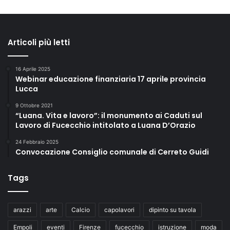
Articoli più letti
16 Aprile 2025
Webinar educazione finanziaria 17 aprile provincia
Lucca
9 Ottobre 2021
“Luana. Vita e lavoro”: il monumento ai Caduti sul
Lavoro di Fucecchio intitolato a Luana D’Orazio
24 Febbraio 2025
Convocazione Consiglio comunale di Cerreto Guidi
Tags
arazzi
arte
Calcio
capolavori
dipinto su tavola
Empoli
eventi
Firenze
fucecchio
istruzione
moda