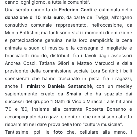
danno, ogni giorno, a tutta la comunità”.
Una serata condotta da
Federico Conti
e culminata nella
donazione di 10 mila euro
, da parte del Twiga, all’organo
consultivo comunale rappresentato, nell’occasione, da
Monia Battistini; ma tanti sono stati i momenti di emozione
e partecipazione genuina, nella loro semplicità: la cena
animata a suon di musica e la consegna di magliette e
braccialetti ricordo, distribuiti fra i tavoli dagli assessori
Andrea Cosci, Tatiana Gliori e Matteo Marcucci e dalla
presidente della commissione sociale Lora Santini; i balli
spensierati che hanno trascinato in pista, fra i ragazzi,
anche il
ministro Daniela Santanchè
, con un medley
sapientemente creato da
Smaila
che ha spaziato dai
successi del gruppo “I Gatti di Vicolo Miracoli” alle hit anni
’70 e ’80, insieme alla cantante Roberta Bonanno e
accompagnato da ragazzi e genitori che non si sono affatto
risparmiati nel dare prova della loro “cultura musicale”.
Tantissime, poi, le
foto
che, cellulare alla mano, i