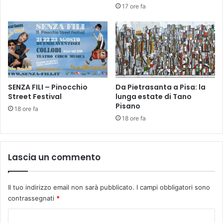
t
u
17 ore fa
i
c
n
a
a
A
D
q
o
u
n
i
à
n
e
o
SENZA FILI – Pinocchio
Da Pietrasanta a Pisa: la
i
Street Festival
lunga estate di Tano
M
Pisano
l
a
18 ore fa
R
c
18 ore fa
i
c
c
i
c
a
Lascia un commento
a
n
r
t
d
i
Il tuo indirizzo email non sarà pubblicato.
I campi obbligatori sono
o
–
contrassegnati
*
T
T
e
a
C
s
v