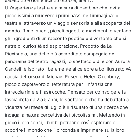
sabato 25 e domenica 26 ottobre, alle 17.
Un’esperienza teatrale a misura di bambino che invita i
piccolissimi a muovere i primi passi nell’immaginario
teatrale, attraverso un viaggio sensoriale alla scoperta del
mondo. Rime, suoni, piccoli oggetti e movimenti diventano
gli ingredienti di un racconto poetico e divertente che si
nutre di curiosità ed esplorazione. Prodotto da La
Piccionaia, una delle più accreditate compagnie nel
panorama del teatro ragazzi, lo spettacolo di e con Aurora
Candelli è ispirato liberamente al celebre albo illustrato «A
caccia dell’orso» di Michael Rosen e Helen Oxenbury,
piccolo capolavoro di letteratura per l’infanzia che
intreccia rime e filastrocche. Pensato per coinvolgere la
fascia d’età da 2 a 5 anni, lo spettacolo che ha debuttato a
Vicenza nel mese di luglio è il risultato di una ricerca che
indaga la natura percettiva dei piccolissimi. Mettendo in
gioco i loro sensi, i bimbi potranno così esplorare e
scoprire il mondo che li circonda e imprimere sulla loro