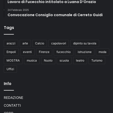
Lavoro di Fucecchio intitolato a Luana D’Orazio
24 Febbraio 2025
Convocazione Consiglio comunale di Cerreto Guidi
Tags
arazzi
arte
Calcio
capolavori
dipinto su tavola
Empoli
eventi
Firenze
fucecchio
istruzione
moda
MOSTRA
musica
Nuoto
scuola
teatro
Turismo
Uffizi
Info
REDAZIONE
CONTATTI