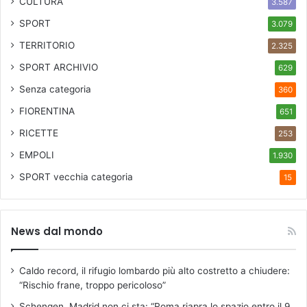
CULTURA
3.587
a
SPORT
3.079
l
d
TERRITORIO
2.325
e
SPORT ARCHIVIO
629
r
a
Senza categoria
360
i
FIORENTINA
651
RICETTE
253
EMPOLI
1.930
SPORT
vecchia categoria
15
News dal mondo
Caldo record, il rifugio lombardo più alto costretto a chiudere:
“Rischio frane, troppo pericoloso”
Schengen, Madrid non ci sta: “Roma riapra lo spazio entro il 9,