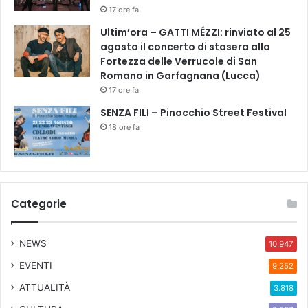
i
17 ore fa
r
Ultim’ora – GATTI MÉZZI: rinviato al 25
a
agosto il concerto di stasera alla
b
Fortezza delle Verrucole di San
a
Romano in Garfagnana (Lucca)
s
s
17 ore fa
i
SENZA FILI – Pinocchio Street Festival
&
18 ore fa
M
a
s
s
i
Categorie
m
i
l
NEWS
10.947
i
a
EVENTI
9.252
n
ATTUALITÀ
3.818
o
C