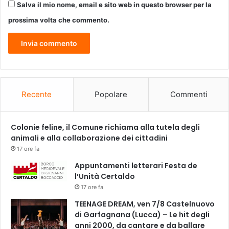
Salva il mio nome, email e sito web in questo browser per la
C
e
prossima volta che commento.
c
c
h
i
n
i
T
Recente
Popolare
Commenti
r
i
o
Colonie feline, il Comune richiama alla tutela degli
G
animali e alla collaborazione dei cittadini
a
17 ore fa
b
Appuntamenti letterari Festa de
r
l’Unità Certaldo
i
17 ore fa
e
l
TEENAGE DREAM, ven 7/8 Castelnuovo
e
di Garfagnana (Lucca) – Le hit degli
M
anni 2000, da cantare e da ballare