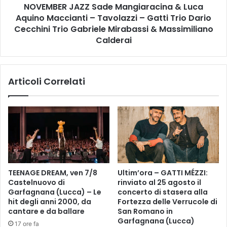
i
NOVEMBER JAZZ Sade Mangiaracina & Luca
A
s
Aquino Maccianti – Tavolazzi – Gatti Trio Dario
Z
u
Z
Cecchini Trio Gabriele Mirabassi & Massimiliano
o
S
Calderai
n
a
i
d
i
e
Articoli Correlati
p
M
a
a
s
n
s
g
i
i
”
a
,
r
c
a
o
c
TEENAGE DREAM, ven 7/8
Ultim’ora – GATTI MÉZZI:
n
i
Castelnuovo di
rinviato al 25 agosto il
C
n
Garfagnana (Lucca) – Le
concerto di stasera alla
r
a
hit degli anni 2000, da
Fortezza delle Verrucole di
i
&
cantare e da ballare
San Romano in
s
L
Garfagnana (Lucca)
17 ore fa