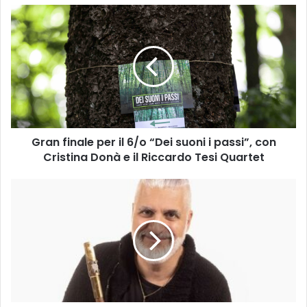
G
r
a
n
f
i
n
a
l
Gran finale per il 6/o “Dei suoni i passi”, con
e
Cristina Donà e il Riccardo Tesi Quartet
p
e
r
N
i
O
l
V
6
E
/
M
o
B
“
E
D
R
e
J