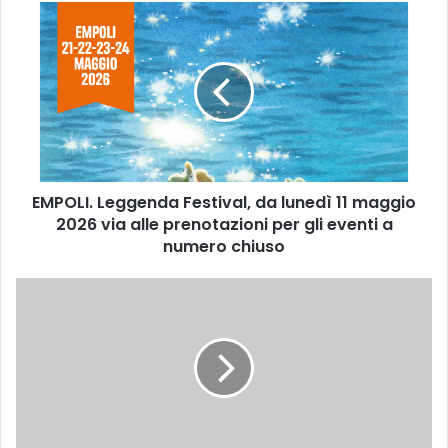
E
M
P
O
L
I
.
L
e
EMPOLI. Leggenda Festival, da lunedì 11 maggio
g
2026 via alle prenotazioni per gli eventi a
g
e
numero chiuso
n
d
S
a
a
F
l
e
v
s
e
t
z
i
z
v
a