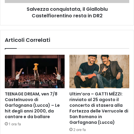
a
c
l
Salvezza conquistata, il Gialloblu
o
,
Castelfiorentino resta in DR2
n
d
q
a
u
l
i
Articoli Correlati
u
s
n
t
e
a
d
t
ì
a
1
,
1
i
m
l
a
G
TEENAGE DREAM, ven 7/8
Ultim’ora – GATTI MÉZZI:
g
i
Castelnuovo di
rinviato al 25 agosto il
g
a
Garfagnana (Lucca) – Le
concerto di stasera alla
i
l
hit degli anni 2000, da
Fortezza delle Verrucole di
o
l
cantare e da ballare
San Romano in
2
o
Garfagnana (Lucca)
1 ora fa
0
b
2 ore fa
2