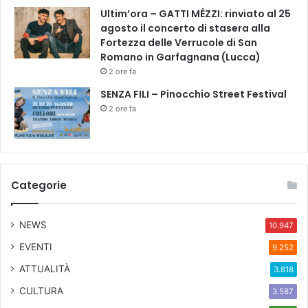
Ultim’ora – GATTI MÉZZI: rinviato al 25
agosto il concerto di stasera alla
Fortezza delle Verrucole di San
Romano in Garfagnana (Lucca)
2 ore fa
SENZA FILI – Pinocchio Street Festival
2 ore fa
Categorie
NEWS
10.947
EVENTI
9.252
ATTUALITÀ
3.818
CULTURA
3.587