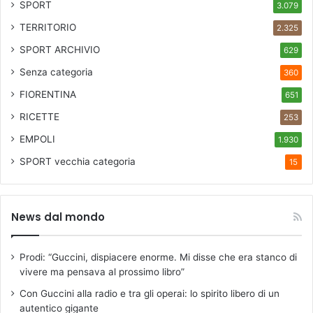
SPORT
3.079
TERRITORIO
2.325
SPORT ARCHIVIO
629
Senza categoria
360
FIORENTINA
651
RICETTE
253
EMPOLI
1.930
SPORT
vecchia categoria
15
News dal mondo
Prodi: “Guccini, dispiacere enorme. Mi disse che era stanco di
vivere ma pensava al prossimo libro”
Con Guccini alla radio e tra gli operai: lo spirito libero di un
autentico gigante