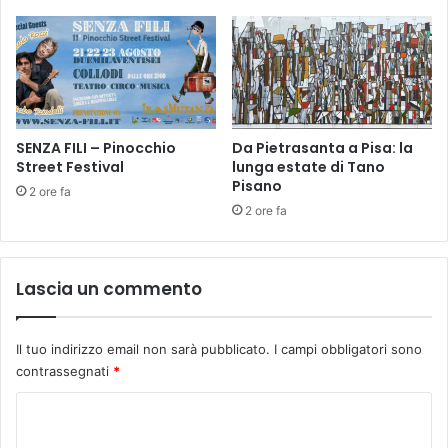
l
6
u
v
C
i
a
a
s
a
t
l
e
l
SENZA FILI – Pinocchio
Da Pietrasanta a Pisa: la
l
Street Festival
lunga estate di Tano
e
f
Pisano
p
i
2 ore fa
r
o
2 ore fa
e
r
n
e
o
n
Lascia un commento
t
t
a
i
z
n
Il tuo indirizzo email non sarà pubblicato.
I campi obbligatori sono
i
o
contrassegnati
*
o
r
n
e
C
i
s
o
p
t