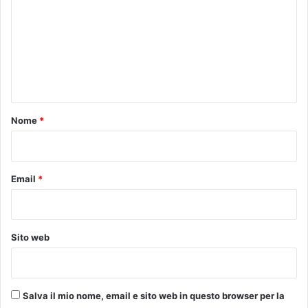
e
a
m
r
i
m
g
n
l
D
e
i
R
n
e
2
v
t
e
o
Nome
*
n
*
t
i
a
Email
*
n
u
m
e
Sito web
r
o
c
h
Salva il mio nome, email e sito web in questo browser per la
i