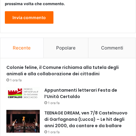
u
prossima volta che commento.
s
o
Recente
Popolare
Commenti
Colonie feline, il Comune richiama alla tutela degli
animali e alla collaborazione dei cittadini
1 ora fa
Appuntamenti letterari Festa de
l’Unità Certaldo
1 ora fa
TEENAGE DREAM, ven 7/8 Castelnuovo
di Garfagnana (Lucca) – Le hit degli
anni 2000, da cantare e da ballare
1 ora fa