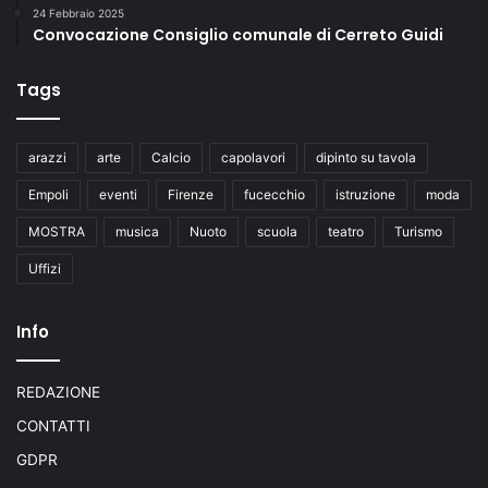
24 Febbraio 2025
Convocazione Consiglio comunale di Cerreto Guidi
Tags
arazzi
arte
Calcio
capolavori
dipinto su tavola
Empoli
eventi
Firenze
fucecchio
istruzione
moda
MOSTRA
musica
Nuoto
scuola
teatro
Turismo
Uffizi
Info
REDAZIONE
CONTATTI
GDPR