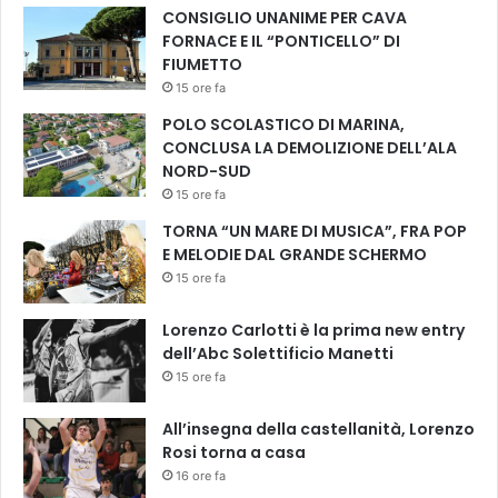
CONSIGLIO UNANIME PER CAVA
FORNACE E IL “PONTICELLO” DI
FIUMETTO
15 ore fa
POLO SCOLASTICO DI MARINA,
CONCLUSA LA DEMOLIZIONE DELL’ALA
NORD-SUD
15 ore fa
TORNA “UN MARE DI MUSICA”, FRA POP
E MELODIE DAL GRANDE SCHERMO
15 ore fa
Lorenzo Carlotti è la prima new entry
dell’Abc Solettificio Manetti
15 ore fa
All’insegna della castellanità, Lorenzo
Rosi torna a casa
16 ore fa