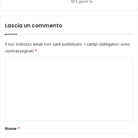
5 giorni fa
,
S
a
l
Lascia un commento
a
T
o
Il tuo indirizzo email non sarà pubblicato.
I campi obbligatori sono
b
contrassegnati
*
i
n
C
o
o
d
i
m
P
m
a
e
l
a
n
z
t
z
o
o
Nome
*
D
*