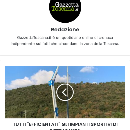
Redazione
GazzettaToscana.it è un quotidiano online di cronaca
indipendente sui fatti che circondano la zona della Toscana.
T
U
T
T
I
"
E
F
F
TUTTI "EFFICIENTATI" GLI IMPIANTI SPORTIVI DI
I
C