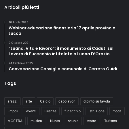
Articoli più letti
16 Aprile 2025
Webinar educazione finanziaria 17 aprile provincia
Lucca
9 Ottobre 2021
“Luana. Vita e lavoro”: il monumento ai Caduti sul
Lavoro di Fucecchio intitolato a Luana D’Orazio
24 Febbraio 2025
Convocazione Consiglio comunale di Cerreto Guidi
Tags
arazzi
arte
Calcio
capolavori
dipinto su tavola
Empoli
eventi
Firenze
fucecchio
istruzione
moda
MOSTRA
musica
Nuoto
scuola
teatro
Turismo