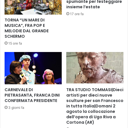
spumante per festeggiare
O
a
insieme l’estate
R
s
17 ore fa
T
t
TORNA “UN MARE DI
I
i
MUSICA”, FRA POP E
V
c
MELODIE DAL GRANDE
I
a
SCHERMO
D
:
15 ore fa
I
i
P
n
I
c
E
o
T
n
R
t
A
r
S
o
CARNEVALE DI
TRA STUDIO TOMMASI|Dieci
A
a
PIETRASANTA, FRANCA DINI
artisti per dieci nuove
N
CONFERMATA PRESIDENTE
sculture per san Francesco
L
in tutta Italia|Domani 2
T
u
3 giorni fa
agosto la collocazione
A
c
dell’opera di Ugo Riva a
c
Cortona (AR)
a