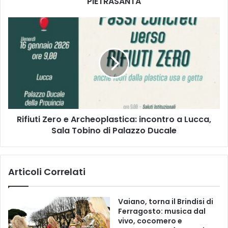
PIETRASANTA
I
E
R
N
i
T
f
A
i
T
u
I
t
"
i
G
Z
L
e
I
Rifiuti Zero e Archeoplastica: incontro a Lucca,
r
I
Sala Tobino di Palazzo Ducale
o
M
e
P
A
I
r
Articoli Correlati
A
c
N
h
T
e
Vaiano, torna il Brindisi di
I
o
Ferragosto: musica dal
S
p
vivo, cocomero e
P
l