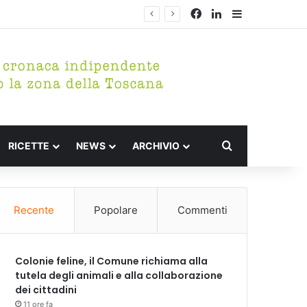
Facebook
LinkedIn
Barra lateral
Cerca per
RICETTE
NEWS
ARCHIVIO
Recente
Popolare
Commenti
Colonie feline, il Comune richiama alla
tutela degli animali e alla collaborazione
dei cittadini
11 ore fa