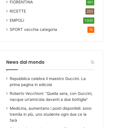
FIORENTINA
651
RICETTE
253
EMPOLI
1.930
SPORT
vecchia categoria
15
News dal mondo
Repubblica celebra il maestro Guccini. La
prima pagina in edicola
Roberto Vecchioni: “Quella sera, con Guccini,
nacque un’amicizia davanti a due bottiglie”
Medicina, aumentano i posti disponibili: sono
tremila in più, uno studente ogni due ce la
farà