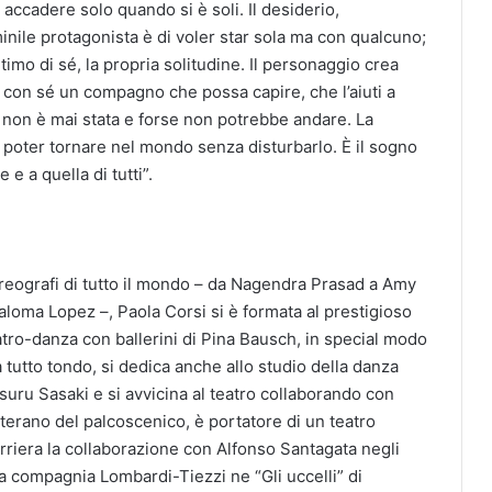
accadere solo quando si è soli. Il desiderio,
nile protagonista è di voler star sola ma con qualcuno;
imo di sé, la propria solitudine. Il personaggio crea
 con sé un compagno che possa capire, che l’aiuti a
 non è mai stata e forse non potrebbe andare. La
poter tornare nel mondo senza disturbarlo. È il sogno
 e a quella di tutti”.
oreografi di tutto il mondo – da Nagendra Prasad a Amy
loma Lopez –, Paola Corsi si è formata al prestigioso
atro-danza con ballerini di Pina Bausch, in special modo
 tutto tondo, si dedica anche allo studio della danza
suru Sasaki e si avvicina al teatro collaborando con
rano del palcoscenico, è portatore di un teatro
arriera la collaborazione con Alfonso Santagata negli
la compagnia Lombardi-Tiezzi ne “Gli uccelli” di