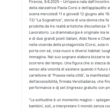
Firenze, 9.6.2025 – Un’opera nata dall’incontro 
della danzatrice Paola Corsi e dell’applaudito
scena mercoledì 11 e giovedì 12 giugno alle 19.
72) “La Sognatrice”, storia di una donna che f
prodotta da tre realtà artistiche d’eccellenza: 
Lavoratorio. La drammaturgia è originale ma le 
e di due grandi poeti italiani, Aldo Nove e Chan
nella vicenda della protagonista (Corsi, sola i
porta con sé, crea nuovi e diversi habitat: luo
immagina. Nel suo sognare elabora bizzarre teori
scorrere del tempo. Una figura che si stacca da
senso alla volontà di esistere quando il futuro 
cartellone di “Poesia nella città”, la manifestaz
dell’accessibilità, firmata Versiliadanza, che f
performance e dj set (ingresso gratuito con pre
“La solitudine è un momento magico – spiegano g
bambini, soli, a interpretare il mondo senza co