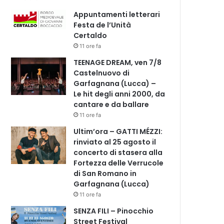
Appuntamenti letterari
Festa de l’Unità
Certaldo
11 ore fa
TEENAGE DREAM, ven 7/8
Castelnuovo di
Garfagnana (Lucca) –
Le hit degli anni 2000, da
cantare e da ballare
11 ore fa
Ultim’ora – GATTI MÉZZI:
rinviato al 25 agosto il
concerto di stasera alla
Fortezza delle Verrucole
di San Romano in
Garfagnana (Lucca)
11 ore fa
SENZA FILI – Pinocchio
Street Festival