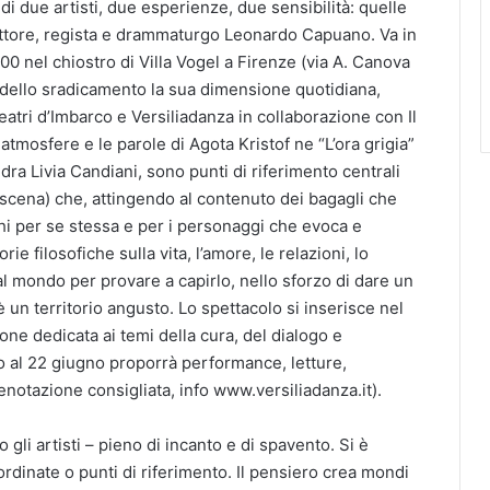
di due artisti, due esperienze, due sensibilità: quelle
 attore, regista e drammaturgo Leonardo Capuano. Va in
00 nel chiostro di Villa Vogel a Firenze (via A. Canova
a dello sradicamento la sua dimensione quotidiana,
Teatri d’Imbarco e Versiliadanza in collaborazione con Il
atmosfere e le parole di Agota Kristof ne “L’ora grigia”
dra Livia Candiani, sono punti di riferimento centrali
n scena) che, attingendo al contenuto dei bagagli che
ghi per se stessa e per i personaggi che evoca e
e filosofiche sulla vita, l’amore, le relazioni, lo
l mondo per provare a capirlo, nello sforzo di dare un
è un territorio angusto. Lo spettacolo si inserisce nel
ione dedicata ai temi della cura, del dialogo e
ino al 22 giugno proporrà performance, letture,
notazione consigliata, info www.versiliadanza.it).
li artisti – pieno di incanto e di spavento. Si è
ordinate o punti di riferimento. Il pensiero crea mondi