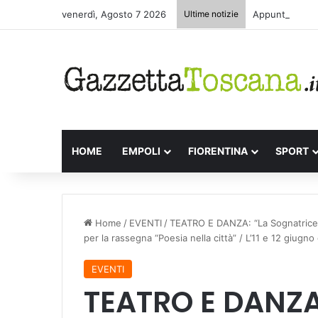
venerdì, Agosto 7 2026
Ultime notizie
Appuntamenti l
HOME
EMPOLI
FIORENTINA
SPORT
Home
/
EVENTI
/
TEATRO E DANZA: “La Sognatrice”, 
per la rassegna “Poesia nella città” / L’11 e 12 giugno
EVENTI
TEATRO E DANZA: