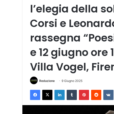
l’elegia della so
Corsi e Leonard
rassegna “Poesia
e 12 giugno ore 
Villa Vogel, Fir
Redazione
9 Giugno 2025
Facebook
X
LinkedIn
Tumblr
Pinterest
Reddit
VK