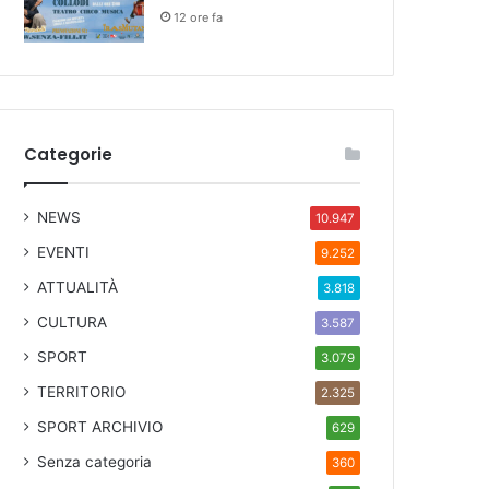
12 ore fa
Categorie
NEWS
10.947
EVENTI
9.252
ATTUALITÀ
3.818
CULTURA
3.587
SPORT
3.079
TERRITORIO
2.325
SPORT ARCHIVIO
629
Senza categoria
360