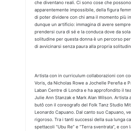
che diventano reali. Ci sono cose che possono 
apparentemente impossibile, della figura femmi
di poter dividere con chi ama il momento più int
dunque un artificio: immagina di avere sempre
prendersi cura di sé e la conduca dove da sola
solitudine per questa donna è un percorso per 
di avvicinarsi senza paura alla propria solitudine
Artista con in curriculum collaborazioni con c
Voris, da Nicholas Rowe a Jochelle Pereña e Pa
Laban Centre di Londra e ha approfondito il te
Julie Ann Stanzak e Mark Alan Wilson. Artista a
butô con il coreografo del Folk Tanz Studio Mit
Leonardo Capuano. Dal canto suo Capuano, vete
rigoroso. Tra i tanti successi della sua lunga c
spettacoli “Ubu Re” e “Terra sventrata”, e con 