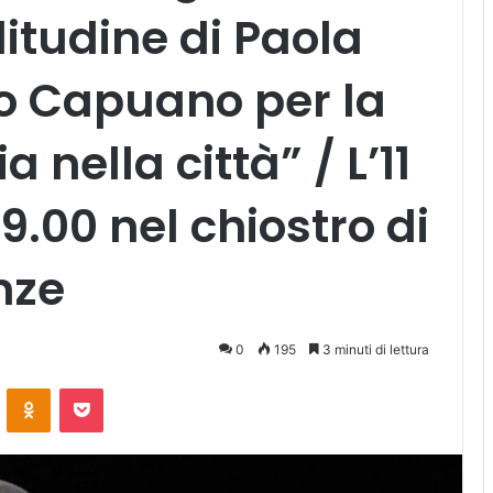
litudine di Paola
o Capuano per la
 nella città” / L’11
19.00 nel chiostro di
enze
0
195
3 minuti di lettura
ontakte
Odnoklassniki
Pocket