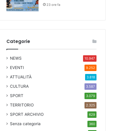
23 ore fa
Categorie
NEWS
10.947
EVENTI
9.252
ATTUALITÀ
3.818
CULTURA
3.587
SPORT
3.079
TERRITORIO
2.325
SPORT ARCHIVIO
629
Senza categoria
360