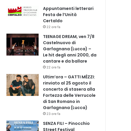
Appuntamenti letterari
Festa de l’Unità
Certaldo
22 ore fa
TEENAGE DREAM, ven 7/8
Castelnuovo di
Garfagnana (Lucca) –
Le hit degli anni 2000, da
cantare e da ballare
22 ore fa
Ultim’ora – GATTI MÉZZI:
rinviato al 25 agosto il
concerto di stasera alla
Fortezza delle Verrucole
di San Romano in
Garfagnana (Lucca)
23 ore fa
SENZA FILI – Pinocchio
Street Festival