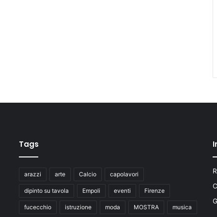
Tags
I
R
arazzi
arte
Calcio
capolavori
C
dipinto su tavola
Empoli
eventi
Firenze
fucecchio
istruzione
moda
MOSTRA
musica