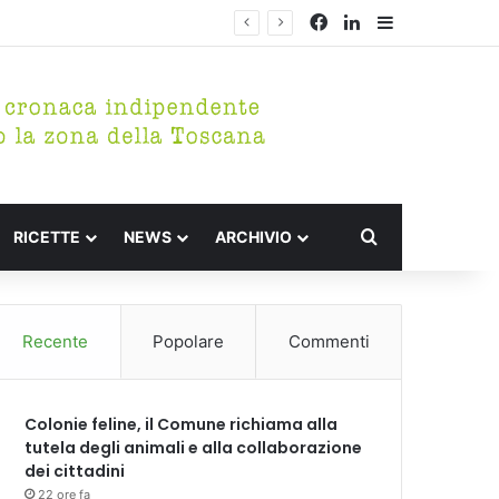
Facebook
LinkedIn
Barra lateral
Cerca per
RICETTE
NEWS
ARCHIVIO
Recente
Popolare
Commenti
Colonie feline, il Comune richiama alla
tutela degli animali e alla collaborazione
dei cittadini
22 ore fa