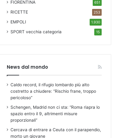
FIORENTINA
651
RICETTE
253
EMPOLI
1.930
SPORT
vecchia categoria
15
News dal mondo
Caldo record, il rifugio lombardo più alto
costretto a chiudere: “Rischio frane, troppo
pericoloso”
Schengen, Madrid non ci sta: “Roma riapra lo
spazio entro il 9, altrimenti misure
proporzionali”
Cercava di entrare a Ceuta con il parapendio,
morto un giovane