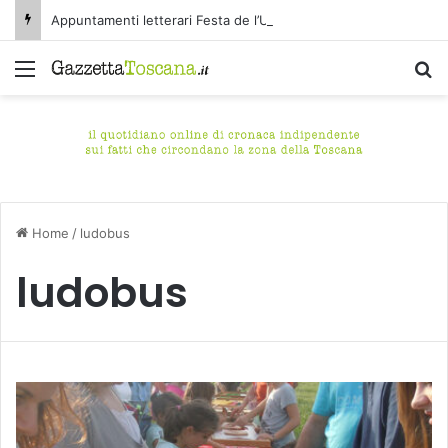
Appuntamenti letterari Festa de l’Unità Certaldo
Menu
C
Home
/
ludobus
ludobus