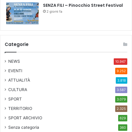
SENZA FILI – Pinocchio Street Festival
2 giorni fa
Categorie
NEWS
10.947
EVENTI
9.252
ATTUALITÀ
3.818
CULTURA
3.587
SPORT
3.079
TERRITORIO
2.325
SPORT ARCHIVIO
629
Senza categoria
360