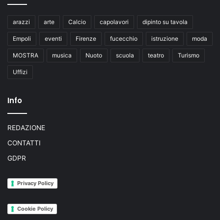
arazzi
arte
Calcio
capolavori
dipinto su tavola
Empoli
eventi
Firenze
fucecchio
istruzione
moda
MOSTRA
musica
Nuoto
scuola
teatro
Turismo
Uffizi
Info
REDAZIONE
CONTATTI
GDPR
Privacy Policy
Cookie Policy