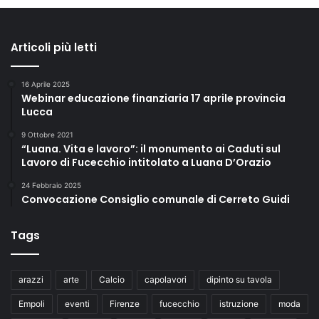
Articoli più letti
16 Aprile 2025
Webinar educazione finanziaria 17 aprile provincia
Lucca
9 Ottobre 2021
“Luana. Vita e lavoro”: il monumento ai Caduti sul
Lavoro di Fucecchio intitolato a Luana D’Orazio
24 Febbraio 2025
Convocazione Consiglio comunale di Cerreto Guidi
Tags
arazzi
arte
Calcio
capolavori
dipinto su tavola
Empoli
eventi
Firenze
fucecchio
istruzione
moda