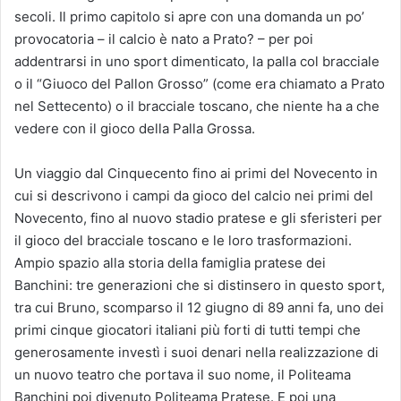
secoli. Il primo capitolo si apre con una domanda un po’
provocatoria – il calcio è nato a Prato? – per poi
addentrarsi in uno sport dimenticato, la palla col bracciale
o il “Giuoco del Pallon Grosso” (come era chiamato a Prato
nel Settecento) o il bracciale toscano, che niente ha a che
vedere con il gioco della Palla Grossa.
Un viaggio dal Cinquecento fino ai primi del Novecento in
cui si descrivono i campi da gioco del calcio nei primi del
Novecento, fino al nuovo stadio pratese e gli sferisteri per
il gioco del bracciale toscano e le loro trasformazioni.
Ampio spazio alla storia della famiglia pratese dei
Banchini: tre generazioni che si distinsero in questo sport,
tra cui Bruno, scomparso il 12 giugno di 89 anni fa, uno dei
primi cinque giocatori italiani più forti di tutti tempi che
generosamente investì i suoi denari nella realizzazione di
un nuovo teatro che portava il suo nome, il Politeama
Banchini poi divenuto Politeama Pratese. E poi una