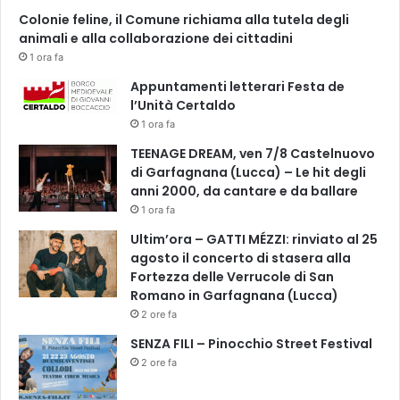
m
Colonie feline, il Comune richiama alla tutela degli
b
animali e alla collaborazione dei cittadini
r
1 ora fa
e
Appuntamenti letterari Festa de
l’Unità Certaldo
1 ora fa
TEENAGE DREAM, ven 7/8 Castelnuovo
di Garfagnana (Lucca) – Le hit degli
anni 2000, da cantare e da ballare
1 ora fa
Ultim’ora – GATTI MÉZZI: rinviato al 25
agosto il concerto di stasera alla
Fortezza delle Verrucole di San
Romano in Garfagnana (Lucca)
2 ore fa
SENZA FILI – Pinocchio Street Festival
2 ore fa