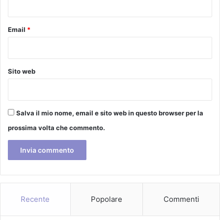
a
m
e
Email
*
n
t
i
t
Sito web
r
a
g
i
Salva il mio nome, email e sito web in questo browser per la
u
prossima volta che commento.
g
n
o
e
s
e
t
Recente
Popolare
Commenti
t
e