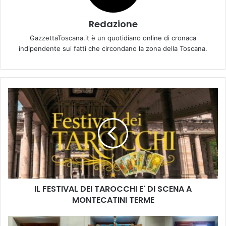
Redazione
GazzettaToscana.it è un quotidiano online di cronaca
indipendente sui fatti che circondano la zona della Toscana.
I
L
F
E
S
T
I
V
A
IL FESTIVAL DEI TAROCCHI E' DI SCENA A
L
MONTECATINI TERME
D
E
I
E