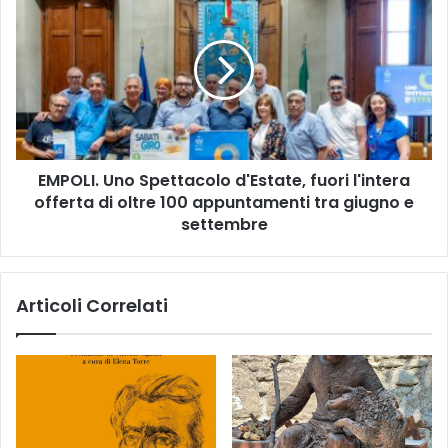
T
M
A
P
R
O
O
L
C
I
C
.
H
U
I
n
E
EMPOLI. Uno Spettacolo d'Estate, fuori l'intera
o
'
offerta di oltre 100 appuntamenti tra giugno e
S
D
p
settembre
I
e
S
t
C
t
Articoli Correlati
E
a
N
c
A
o
A
l
M
o
O
d
N
'