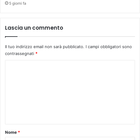
5 giorni fa
f
e
r
t
Lascia un commento
a
d
i
Il tuo indirizzo email non sarà pubblicato.
I campi obbligatori sono
o
contrassegnati
*
l
t
C
r
o
e
m
1
0
m
0
e
a
p
n
p
t
u
n
o
Nome
*
t
*