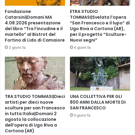
T
E
E
s
Fondazione
ETRA STUDIO
C
t
Catarsini|Domani MA
TOMMASI|Svelata l’opera
A
a
4.08.2026 presentazione
“San Francesco e il lupo” di
T
t
del libro “Tra l’incudine e il
Ugo Riva a Cortona (AR),
I
e
martello” al Bistrot del
per il progetto “Sculture-
N
,
Fortino di Lido di Camaiore
Nuovi segni”
I
f
3 giorni fa
4 giorni fa
T
u
E
o
R
r
M
i
E
l
'
i
TRA STUDIO TOMMASI|Dieci
UNA COLLETTIVA PER GLI
n
artisti per dieci nuove
800 ANNI DALLA MORTE DI
t
sculture per san Francesco
SAN FRANCESCO
e
in tutta Italia|Domani 2
r
5 giorni fa
agosto la collocazione
a
dell’opera di Ugo Riva a
o
Cortona (AR)
f