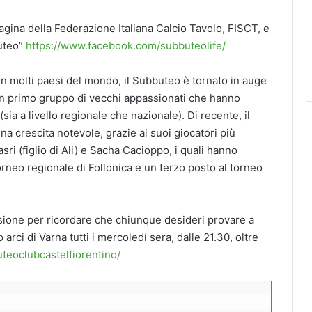
pagina della Federazione Italiana Calcio Tavolo, FISCT, e
buteo”
https://www.facebook.com/subbuteolife/
o in molti paesi del mondo, il Subbuteo è tornato in auge
d un primo gruppo di vecchi appassionati che hanno
(sia a livello regionale che nazionale). Di recente, il
a crescita notevole, grazie ai suoi giocatori più
i (figlio di Ali) e Sacha Cacioppo, i quali hanno
l torneo regionale di Follonica e un terzo posto al torneo
asione per ricordare che chiunque desideri provare a
o arci di Varna tutti i mercoledí sera, dalle 21.30, oltre
teoclubcastelfiorentino/