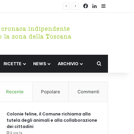
Facebook
LinkedIn
Barra lateral
Cerca per
RICETTE
NEWS
ARCHIVIO
Recente
Popolare
Commenti
Colonie feline, il Comune richiama alla
tutela degli animali e alla collaborazione
dei cittadini
9 ore fa