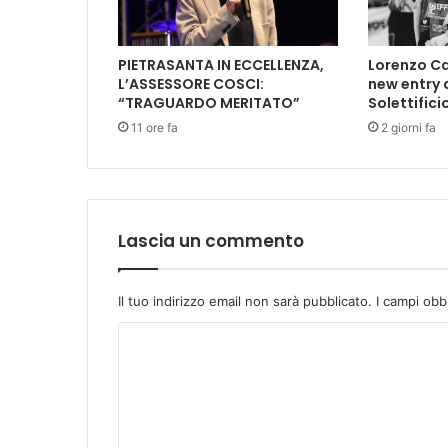
a
l
l
PIETRASANTA IN ECCELLENZA,
Lorenzo Ca
a
L’ASSESSORE COSCI:
new entry 
v
“TRAGUARDO MERITATO”
Solettifici
o
11 ore fa
2 giorni fa
r
o
s
u
l
l
Lascia un commento
a
m
a
Il tuo indirizzo email non sarà pubblicato.
I campi obb
n
C
u
t
o
e
m
n
z
m
i