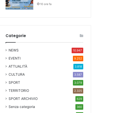
10 ore fa
Categorie
NEWS
10.947
EVENTI
9.252
ATTUALITÀ
3.818
CULTURA
3.587
SPORT
3.079
TERRITORIO
2.325
SPORT ARCHIVIO
629
Senza categoria
360