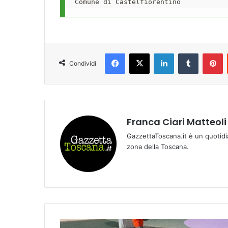
Facebook
X
LinkedIn
Tumblr
Pinterest
Condividi
Franca Ciari Matteoli
GazzettaToscana.it è un quotidi
zona della Toscana.
I