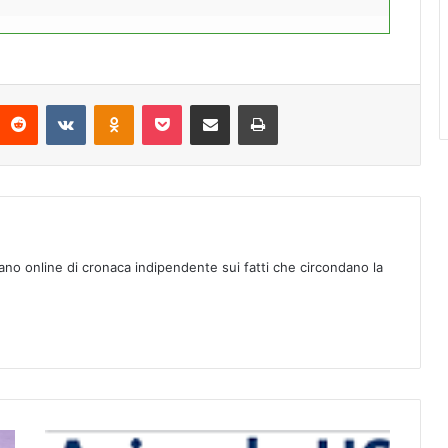
Reddit
VKontakte
Odnoklassniki
Pocket
Condividi via mail
Stampa
ano online di cronaca indipendente sui fatti che circondano la
F