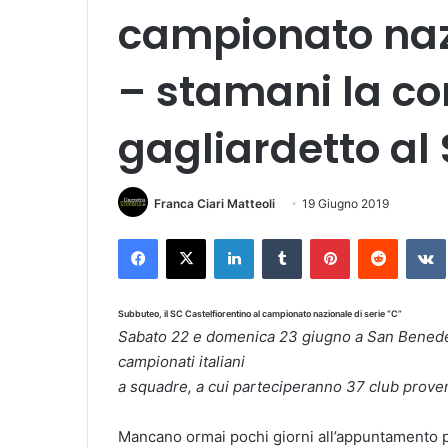
campionato nazi
– stamani la c
gagliardetto al
Franca Ciari Matteoli
19 Giugno 2019
Facebook
X
LinkedIn
Tumblr
Pinterest
Reddit
VK
Subbuteo, il SC Castelfiorentino al campionato nazionale di serie “C”
Sabato 22 e domenica 23 giugno a San Benedett
campionati italiani
a squadre, a cui parteciperanno 37 club provenie
Mancano ormai pochi giorni all’appuntamento pi