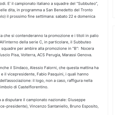
di. E’ il campionato italiano a squadre del “Subbuteo”,
a delle dita, in programma a San Benedetto del Tronto
olo) il prossimo fine settimana: sabato 22 e domenica
ia che si contenderanno la promozione e i titoli in palio
 All’interno della serie C, in particolare, il Subbuteo
o squadre per ambire alla promozione in “B”: Nocera
l’uscio Pisa, Volterra, ACS Perugia, Marassi Genova.
anche il Sindaco, Alessio Falorni, che questa mattina ha
 e il vicepresidente, Fabio Pasquini, i quali hanno
dell’associazione: il logo, non a caso, raffigura nella
imbolo di Castelfiorentino.
à a disputare il campionato nazionale: Giuseppe
ice-presidente), Vincenzo Santaniello, Bruno Esposito,