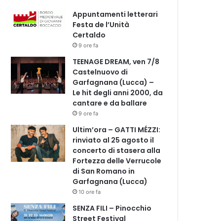
Appuntamenti letterari
Festa de l’Unità
Certaldo
9 ore fa
TEENAGE DREAM, ven 7/8
Castelnuovo di
Garfagnana (Lucca) –
Le hit degli anni 2000, da
cantare e da ballare
9 ore fa
Ultim’ora – GATTI MÉZZI:
rinviato al 25 agosto il
concerto di stasera alla
Fortezza delle Verrucole
di San Romano in
Garfagnana (Lucca)
10 ore fa
SENZA FILI – Pinocchio
Street Festival