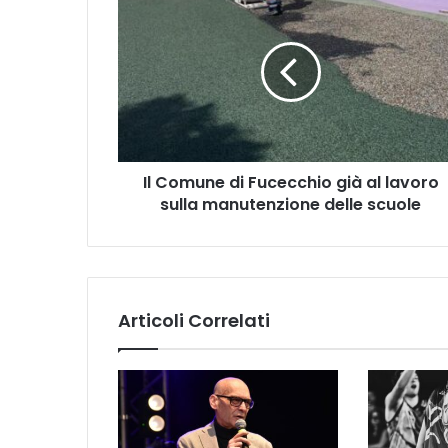
l
C
o
m
u
n
e
d
Il Comune di Fucecchio già al lavoro
i
sulla manutenzione delle scuole
F
u
c
e
c
c
Articoli Correlati
h
i
o
g
i
à