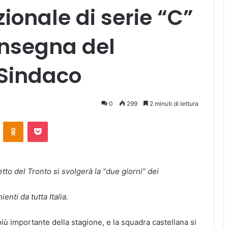
onale di serie “C”
onsegna del
 Sindaco
0
299
2 minuti di lettura
ontakte
Odnoklassniki
Pocket
o del Tronto si svolgerà la “due giorni” dei
nti da tutta Italia.
ù importante della stagione, e la squadra castellana si