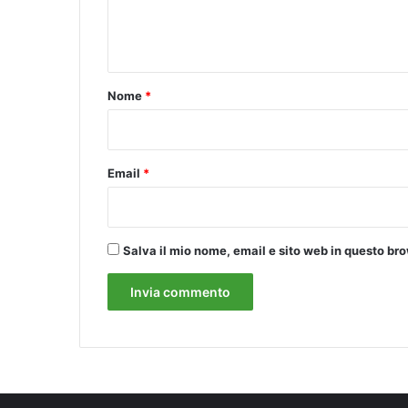
e
o
n
n
e
t
d
o
e
Nome
*
l
*
l
e
s
Email
*
c
u
o
l
Salva il mio nome, email e sito web in questo b
e