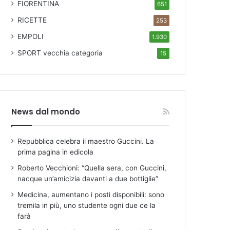
FIORENTINA
651
RICETTE
253
EMPOLI
1.930
SPORT
vecchia categoria
15
News dal mondo
Repubblica celebra il maestro Guccini. La
prima pagina in edicola
Roberto Vecchioni: “Quella sera, con Guccini,
nacque un’amicizia davanti a due bottiglie”
Medicina, aumentano i posti disponibili: sono
tremila in più, uno studente ogni due ce la
farà