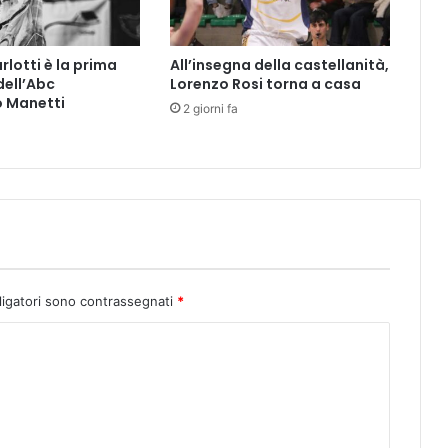
t
i
c
rlotti è la prima
All’insegna della castellanità,
i
dell’Abc
Lorenzo Rosi torna a casa
N
o Manetti
2 giorni fa
e
s
s
u
n
a
v
a
r
i
ligatori sono contrassegnati
*
a
z
i
o
n
e
n