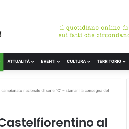
etterari Festa de l’Unità Certaldo
ATTUALITÀ
EVENTI
CULTURA
TERRITORIO
l campionato nazionale di serie “C” – stamani la consegna del
Castelfiorentino al