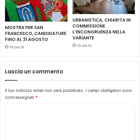
i
P
l
A
s
R
URBANISTICA, CHIARITA IN
e
C
COMMISSIONE
MOSTRA PER SAN
g
O
L’INCONGRUENZA NELLA
FRANCESCO, CANDIDATURE
n
S
VARIANTE
FINO AL 31 AGOSTO
o
C
19 ore fa
19 ore fa
d
U
e
O
i
L
c
A
Lascia un commento
e
B
n
U
t
S
Il tuo indirizzo email non sarà pubblicato.
I campi obbligatori sono
o
D
contrassegnati
*
a
E
n
L
C
n
C
o
i
O
d
m
M
i
U
m