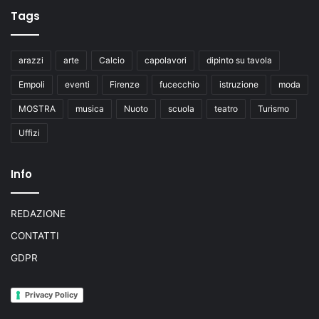
Tags
arazzi
arte
Calcio
capolavori
dipinto su tavola
Empoli
eventi
Firenze
fucecchio
istruzione
moda
MOSTRA
musica
Nuoto
scuola
teatro
Turismo
Uffizi
Info
REDAZIONE
CONTATTI
GDPR
Privacy Policy