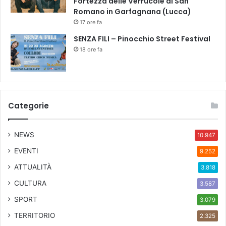
Fortezza delle Verrucole di San
Romano in Garfagnana (Lucca)
17 ore fa
SENZA FILI – Pinocchio Street Festival
18 ore fa
Categorie
NEWS
10.947
EVENTI
9.252
ATTUALITÀ
3.818
CULTURA
3.587
SPORT
3.079
TERRITORIO
2.325