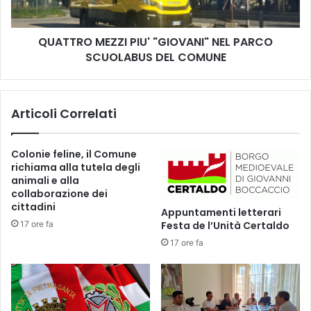
g
M
n
E
e
QUATTRO MEZZI PIU' "GIOVANI" NEL PARCO
Z
t
SCUOLABUS DEL COMUNE
Z
i
I
c
P
a
I
Articoli Correlati
”
U
a
'
F
"
Colonie feline, il Comune
i
G
richiama alla tutela degli
r
I
animali e alla
e
O
collaborazione dei
n
V
cittadini
Appuntamenti letterari
z
A
17 ore fa
Festa de l’Unità Certaldo
e
N
17 ore fa
s
I
o
"
t
N
t
E
o
L