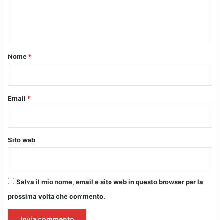
L
N
e
u
E
c
n
i
t
a
n
o
Nome
*
o
*
B
e
r
Email
*
i
o
Sito web
Salva il mio nome, email e sito web in questo browser per la
prossima volta che commento.