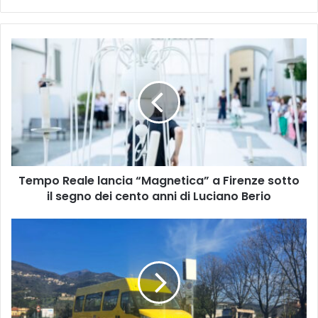
T
e
m
p
o
R
e
a
l
Tempo Reale lancia “Magnetica” a Firenze sotto
e
il segno dei cento anni di Luciano Berio
l
a
n
Q
c
U
i
A
a
T
“
T
M
R
a
O