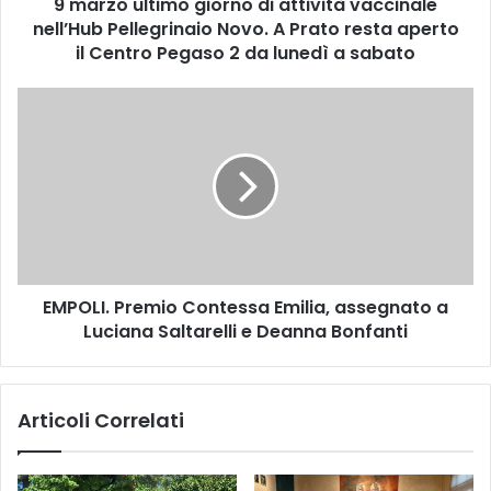
9 marzo ultimo giorno di attività vaccinale
i
nell’Hub Pellegrinaio Novo. A Prato resta aperto
m
o
il Centro Pegaso 2 da lunedì a sabato
g
i
E
o
M
r
P
n
O
o
L
d
I
i
.
a
P
t
r
t
EMPOLI. Premio Contessa Emilia, assegnato a
e
i
Luciana Saltarelli e Deanna Bonfanti
m
v
i
i
o
t
C
Articoli Correlati
à
o
v
n
a
t
c
e