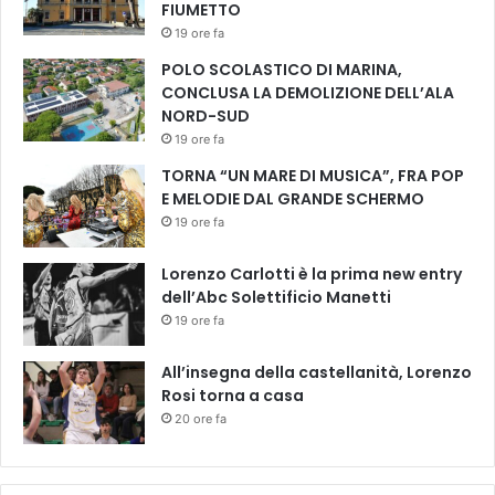
FIUMETTO
a
19 ore fa
l
u
POLO SCOLASTICO DI MARINA,
n
CONCLUSA LA DEMOLIZIONE DELL’ALA
e
NORD-SUD
d
19 ore fa
ì
TORNA “UN MARE DI MUSICA”, FRA POP
a
E MELODIE DAL GRANDE SCHERMO
s
19 ore fa
a
b
Lorenzo Carlotti è la prima new entry
a
dell’Abc Solettificio Manetti
t
o
19 ore fa
All’insegna della castellanità, Lorenzo
Rosi torna a casa
20 ore fa