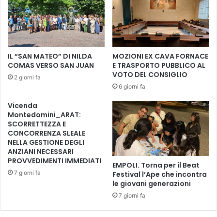
c
s
i
s
n
a
a
E
l
m
IL “SAN MATEO” DI NILDA
MOZIONI EX CAVA FORNACE
e
i
COMAS VERSO SAN JUAN
E TRASPORTO PUBBLICO AL
n
l
VOTO DEL CONSIGLIO
2 giorni fa
e
i
6 giorni fa
l
a
l
,
Vicenda
’
a
Montedomini_ARAT:
H
s
SCORRETTEZZA E
u
s
CONCORRENZA SLEALE
b
NELLA GESTIONE DEGLI
e
P
ANZIANI NECESSARI
g
PROVVEDIMENTI IMMEDIATI
e
n
EMPOLI. Torna per il Beat
l
a
7 giorni fa
Festival l’Ape che incontra
l
t
le giovani generazioni
e
o
7 giorni fa
g
a
r
L