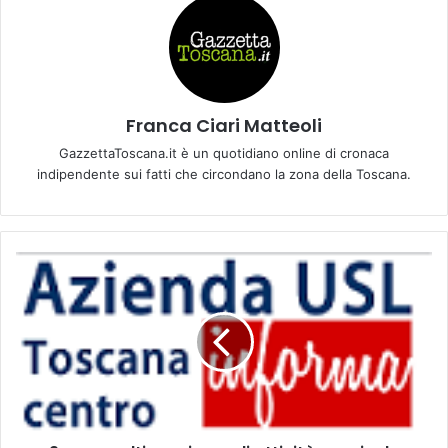
Franca Ciari Matteoli
GazzettaToscana.it è un quotidiano online di cronaca
indipendente sui fatti che circondano la zona della Toscana.
9
m
a
r
z
o
u
l
t