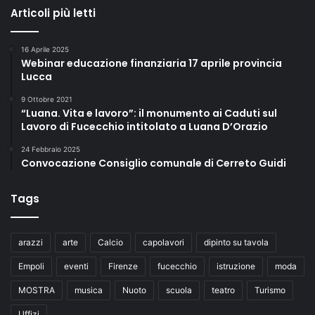
Articoli più letti
16 Aprile 2025
Webinar educazione finanziaria 17 aprile provincia
Lucca
9 Ottobre 2021
“Luana. Vita e lavoro”: il monumento ai Caduti sul
Lavoro di Fucecchio intitolato a Luana D’Orazio
24 Febbraio 2025
Convocazione Consiglio comunale di Cerreto Guidi
Tags
arazzi
arte
Calcio
capolavori
dipinto su tavola
Empoli
eventi
Firenze
fucecchio
istruzione
moda
MOSTRA
musica
Nuoto
scuola
teatro
Turismo
Uffizi