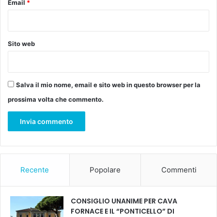
a
Email
*
n
p
a
e
B
r
o
t
n
Sito web
o
f
i
a
l
n
C
t
Salva il mio nome, email e sito web in questo browser per la
e
i
prossima volta che commento.
n
t
r
o
P
e
g
Recente
Popolare
Commenti
a
s
o
CONSIGLIO UNANIME PER CAVA
2
FORNACE E IL “PONTICELLO” DI
d