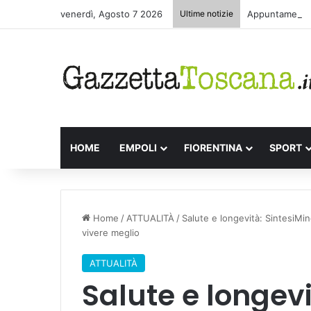
venerdì, Agosto 7 2026
Ultime notizie
Appuntamenti l
HOME
EMPOLI
FIORENTINA
SPORT
Home
/
ATTUALITÀ
/
Salute e longevità: SintesiMin
vivere meglio
ATTUALITÀ
Salute e longev