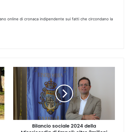
ano online di cronaca indipendente sui fatti che circondano la
B
i
l
a
n
c
i
o
s
Bilancio sociale 2024 della
o
c