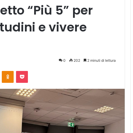
etto “Più 5” per
tudini e vivere
0
202
2 minuti di lettura
ontakte
Odnoklassniki
Pocket