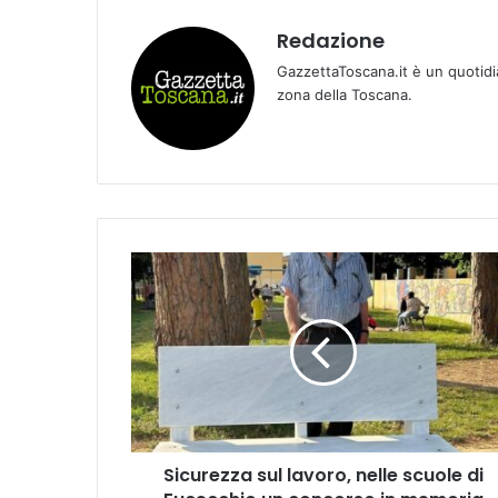
Redazione
GazzettaToscana.it è un quotidi
zona della Toscana.
S
i
c
u
r
e
z
z
a
Sicurezza sul lavoro, nelle scuole di
s
u