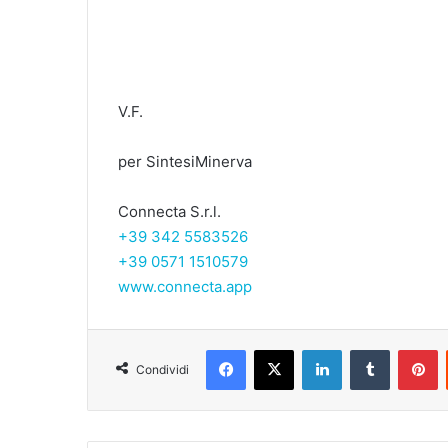
V.F.
per SintesiMinerva
Connecta S.r.l.
+39 342 5583526
+39 0571 1510579
www.connecta.app
Facebook
X
LinkedIn
Tumblr
Pinterest
Condividi