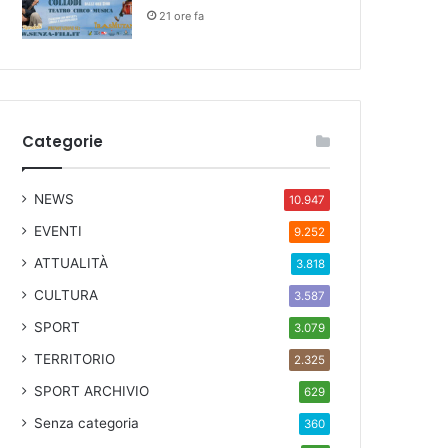
21 ore fa
Categorie
NEWS
10.947
EVENTI
9.252
ATTUALITÀ
3.818
CULTURA
3.587
SPORT
3.079
TERRITORIO
2.325
SPORT ARCHIVIO
629
Senza categoria
360