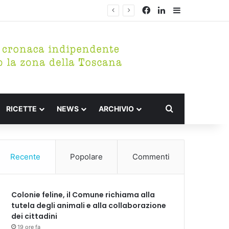
Facebook
LinkedIn
Barra lateral
Cerca per
RICETTE
NEWS
ARCHIVIO
Recente
Popolare
Commenti
Colonie feline, il Comune richiama alla
tutela degli animali e alla collaborazione
dei cittadini
19 ore fa