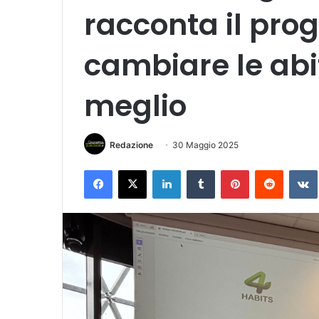
racconta il prog
cambiare le abi
meglio
Redazione
30 Maggio 2025
Facebook
X
LinkedIn
Tumblr
Pinterest
Reddit
VK