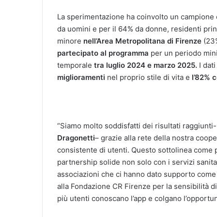
La sperimentazione ha coinvolto un campione 
da uomini e per il 64% da donne, residenti pr
minore
nell’Area Metropolitana di Firenze
(23
partecipato al programma
per un periodo mini
temporale
tra luglio 2024 e marzo 2025.
I dat
miglioramenti
nel proprio stile di vita e
l’82% c
“Siamo molto soddisfatti dei risultati raggiun
Dragonetti
– grazie alla rete della nostra coop
consistente di utenti. Questo sottolinea come 
partnership solide non solo con i servizi sani
associazioni che ci hanno dato supporto come 
alla Fondazione CR Firenze per la sensibilità 
più utenti conoscano l’app e colgano l’opportuni