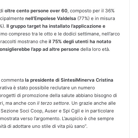
di
oltre cento persone over 60
, composto per il 36%
incipalmente
nell’Empolese Valdelsa
(77%) e in misura
%).
Il gruppo target ha installato l’applicazione e
mo compreso tra le otto e le dodici settimane, nell’arco
i raccolti mostrano che
il 75% degli utenti ha notato
onsiglierebbe l’app ad altre persone
della loro età. ​
ti- commenta
la presidente di SintesiMinerva Cristina
erativa è stato possibile reclutare un numero
progetti di promozione della salute abbiano bisogno di
tari, ma anche con
il terzo settore.
Un grazie anche alle
Sezione Soci Coop, Auser e Spi Cgil e in particolare
dimostrata verso l’argomento. L’auspicio è che sempre
tà di adottare uno stile di vita più sano”.