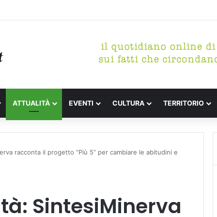
etterari Festa de l’Unità Certaldo
ATTUALITÀ
EVENTI
CULTURA
TERRITORIO
erva racconta il progetto “Più 5” per cambiare le abitudini e
ità: SintesiMinerva