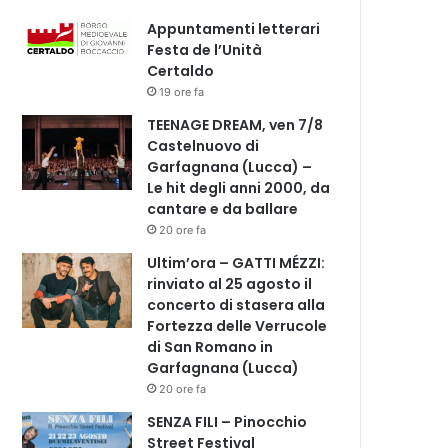
Appuntamenti letterari
Festa de l’Unità
Certaldo
19 ore fa
TEENAGE DREAM, ven 7/8
Castelnuovo di
Garfagnana (Lucca) –
Le hit degli anni 2000, da
cantare e da ballare
20 ore fa
Ultim’ora – GATTI MÉZZI:
rinviato al 25 agosto il
concerto di stasera alla
Fortezza delle Verrucole
di San Romano in
Garfagnana (Lucca)
20 ore fa
SENZA FILI – Pinocchio
Street Festival