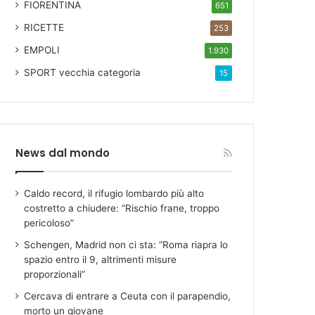
FIORENTINA
651
RICETTE
253
EMPOLI
1.930
SPORT
vecchia categoria
15
News dal mondo
Caldo record, il rifugio lombardo più alto
costretto a chiudere: “Rischio frane, troppo
pericoloso”
Schengen, Madrid non ci sta: “Roma riapra lo
spazio entro il 9, altrimenti misure
proporzionali”
Cercava di entrare a Ceuta con il parapendio,
morto un giovane