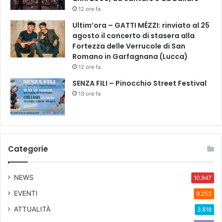
a
12 ore fa
/
Ultim’ora – GATTI MÉZZI: rinviato al 25
/
agosto il concerto di stasera alla
D
Fortezza delle Verrucole di San
a
Romano in Garfagnana (Lucca)
l
3
12 ore fa
a
SENZA FILI – Pinocchio Street Festival
l
13 ore fa
7
g
i
u
g
Categorie
n
o
,
NEWS
10.947
d
a
EVENTI
9.252
C
ATTUALITÀ
3.818
a