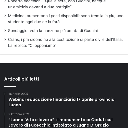
Roberto Vecchioni: “Quella sera, con Guccini, nacque
un’amicizia davanti a due bottiglie”
Medicina, aumentano i posti disponibili: sono tremila in più, uno
studente ogni due ce la farà
Sondaggio: vota la canzone più amata di Guccini
Crans, i pm dicono no alla costituzione di parte civile dell’Italia.
La replica: “Ci opponiamo”
Articoli più letti
16 Aprile 2025
Webinar educazione finanziaria 17 aprile provincia
Lucca
9 Ottobre 2021
“Luana. Vita e lavoro”: il monumento ai Caduti sul
Lavoro di Fucecchio intitolato a Luana D’Orazio