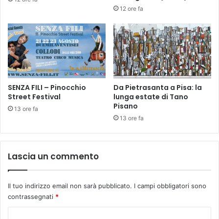
a
à
12 ore fa
n
d
u
e
t
i
e
L
n
e
t
t
o
t
r
o
SENZA FILI – Pinocchio
Da Pietrasanta a Pisa: la
e
Street Festival
lunga estate di Tano
r
Pisano
-
i
13 ore fa
C
”
13 ore fa
a
,
t
a
e
F
Lascia un commento
g
i
o
r
r
e
Il tuo indirizzo email non sarà pubblicato.
I campi obbligatori sono
i
n
contrassegnati
*
e
z
p
e
C
r