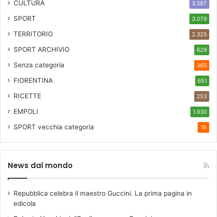
r
CULTURA
3.587
r
SPORT
3.079
è
r
TERRITORIO
2.325
e
SPORT ARCHIVIO
629
a
L
Senza categoria
360
e
FIORENTINA
651
l
l
RICETTE
253
a
EMPOLI
1.930
C
o
SPORT
vecchia categoria
15
s
t
a
News dal mondo
Repubblica celebra il maestro Guccini. La prima pagina in
edicola