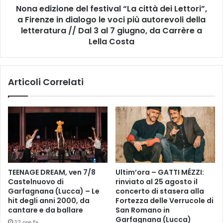
p
Nona edizione del festival “La città dei Lettori”,
o
e
a Firenze in dialogo le voci più autorevoli della
n
r
e
letteratura // Dal 3 al 7 giugno, da Carrère a
a
d
Lella Costa
i
e
o
l
i
f
Articoli Correlati
m
e
p
s
i
t
a
i
n
v
t
a
i
l
s
“
t
L
TEENAGE DREAM, ven 7/8
Ultim’ora – GATTI MÉZZI:
a
a
Castelnuovo di
rinviato al 25 agosto il
e
c
Garfagnana (Lucca) – Le
concerto di stasera alla
/
i
hit degli anni 2000, da
Fortezza delle Verrucole di
o
t
cantare e da ballare
San Romano in
m
t
Garfagnana (Lucca)
12 ore fa