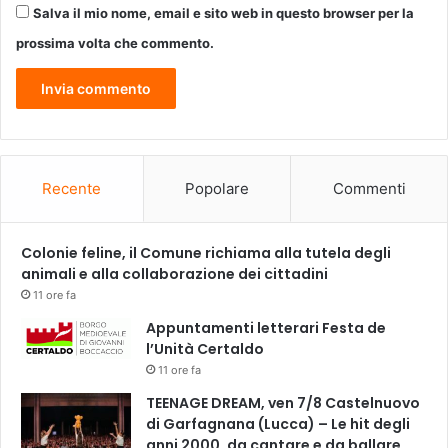
Salva il mio nome, email e sito web in questo browser per la
r
e
prossima volta che commento.
v
o
l
i
d
e
l
Recente
Popolare
Commenti
l
a
l
Colonie feline, il Comune richiama alla tutela degli
e
animali e alla collaborazione dei cittadini
t
11 ore fa
t
Appuntamenti letterari Festa de
e
l’Unità Certaldo
r
11 ore fa
a
t
TEENAGE DREAM, ven 7/8 Castelnuovo
u
di Garfagnana (Lucca) – Le hit degli
r
anni 2000, da cantare e da ballare