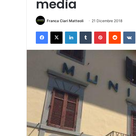
media
Franca Ciari Matteoli
21 Dicembre 2018
Facebook
X
LinkedIn
Tumblr
Pinterest
Reddit
VK