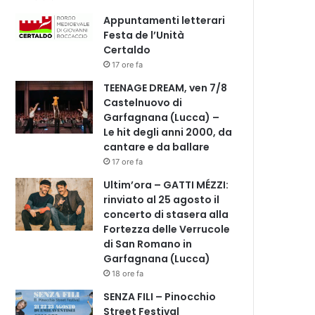
Appuntamenti letterari
Festa de l’Unità
Certaldo
17 ore fa
TEENAGE DREAM, ven 7/8
Castelnuovo di
Garfagnana (Lucca) –
Le hit degli anni 2000, da
cantare e da ballare
17 ore fa
Ultim’ora – GATTI MÉZZI:
rinviato al 25 agosto il
concerto di stasera alla
Fortezza delle Verrucole
di San Romano in
Garfagnana (Lucca)
18 ore fa
SENZA FILI – Pinocchio
Street Festival