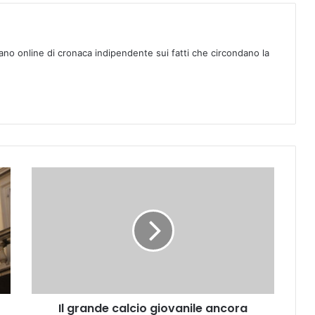
ano online di cronaca indipendente sui fatti che circondano la
I
l
g
r
a
n
d
e
c
Il grande calcio giovanile ancora
a