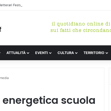
etterari Festa de l’Unità Certaldo
ATTUALITÀ
EVENTI
CULTURA
TERRITORIO
 media
e energetica scuola