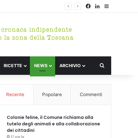
Facebook
LinkedIn
Barra lateral
Cerca per
RICETTE
NEWS
ARCHIVIO
Recente
Popolare
Commenti
Colonie feline, il Comune richiama alla
tutela degli animali e alla collaborazione
dei cittadini
17 ore fa