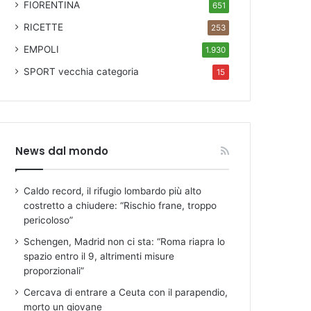
FIORENTINA
651
RICETTE
253
EMPOLI
1.930
SPORT
vecchia categoria
15
News dal mondo
Caldo record, il rifugio lombardo più alto
costretto a chiudere: “Rischio frane, troppo
pericoloso”
Schengen, Madrid non ci sta: “Roma riapra lo
spazio entro il 9, altrimenti misure
proporzionali”
Cercava di entrare a Ceuta con il parapendio,
morto un giovane