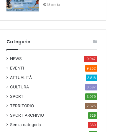
18 ore fa
Categorie
NEWS
10.947
EVENTI
9.252
ATTUALITÀ
3.818
CULTURA
3.587
SPORT
3.079
TERRITORIO
2.325
SPORT ARCHIVIO
629
Senza categoria
360