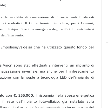
ndo).
i e le modalità di concessione di finanziamenti finalizzati
lici scolastici. Il Conto termico
introduce, per i Comuni,
enti di riqualificazione energetica degli edifici. Il contributo è
 dell’intervento.
ll’Empolese/Valdelsa che ha utilizzato questo fondo per
Vinci” sono stati effettuati 2 interventi: un impianto di
matizzazione invernale, ma anche per il rinfrescamento
ituzione con lampade a tecnologia LED dell’impianto di
ziato con
€. 255.000
. Il risparmio nella spesa energetica
 rete dall’impianto fotovoltaico, già installato sulla
ll’anno; inoltre, in virtù del meccanismo incentivante del