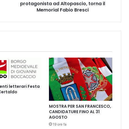
protagonista ad Altopascio, torna il
l
c
Memorial Fabio Bresci
i
o
g
i
o
v
a
n
i
l
e
a
ti letterari Festa
n
 Certaldo
c
o
r
MOSTRA PER SAN FRANCESCO,
CANDIDATURE FINO AL 31
a
AGOSTO
p
r
19 ore fa