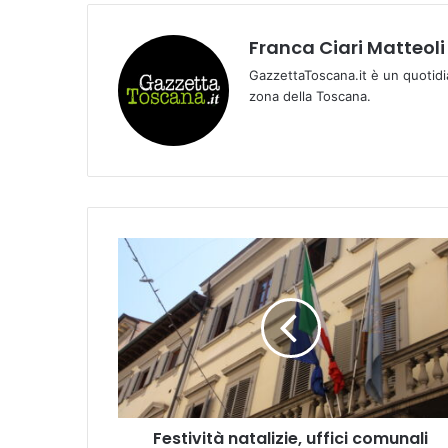
Franca Ciari Matteoli
GazzettaToscana.it è un quotidi
zona della Toscana.
F
e
s
t
i
v
i
t
à
Festività natalizie, uffici comunali
n