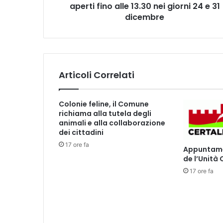
aperti fino alle 13.30 nei giorni 24 e 31
a
t
dicembre
a
l
i
z
i
Articoli Correlati
e
,
u
Colonie feline, il Comune
f
richiama alla tutela degli
f
animali e alla collaborazione
i
dei cittadini
c
17 ore fa
Appuntamen
i
de l’Unità
c
17 ore fa
o
m
u
n
a