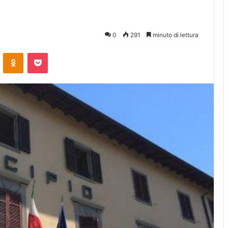
0
291
minuto di lettura
ontakte
Odnoklassniki
Pocket