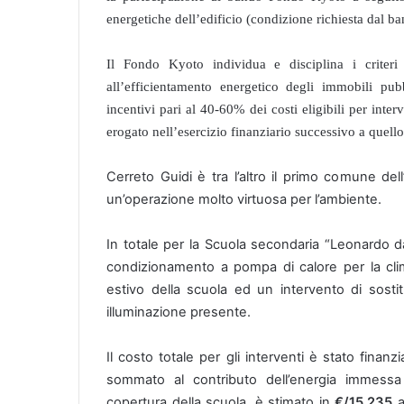
energetiche dell’edificio (condizione richiesta dal ba
Il Fondo Kyoto
individua e disciplina i criter
all’efficientamento energetico degli immobili pubb
incentivi pari al 40-60% dei costi eligibili per interv
erogato nell’esercizio finanziario successivo a quello
Cerreto Guidi è tra l’altro il primo comune de
un’operazione molto virtuosa per l’ambiente.
In totale per la Scuola secondaria “Leonardo da 
condizionamento a pompa di calore per la cli
estivo della scuola ed un intervento di sost
illuminazione presente.
Il costo totale per gli interventi è stato finan
sommato al contributo dell’energia immessa in
copertura della scuola, è stimato in
€/15.235
a