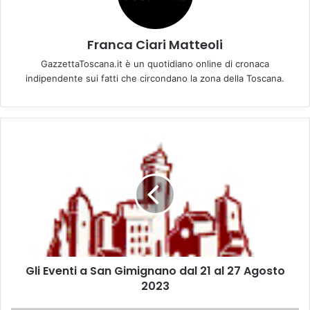
Franca Ciari Matteoli
GazzettaToscana.it è un quotidiano online di cronaca
indipendente sui fatti che circondano la zona della Toscana.
G
l
i
E
v
e
n
t
i
Gli Eventi a San Gimignano dal 21 al 27 Agosto
a
2023
S
a