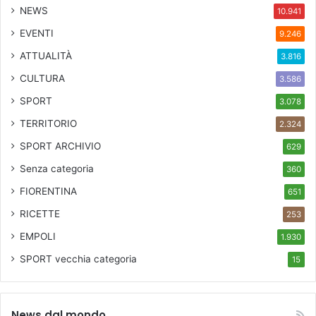
NEWS
10.941
EVENTI
9.246
ATTUALITÀ
3.816
CULTURA
3.586
SPORT
3.078
TERRITORIO
2.324
SPORT ARCHIVIO
629
Senza categoria
360
FIORENTINA
651
RICETTE
253
EMPOLI
1.930
SPORT
vecchia categoria
15
News dal mondo