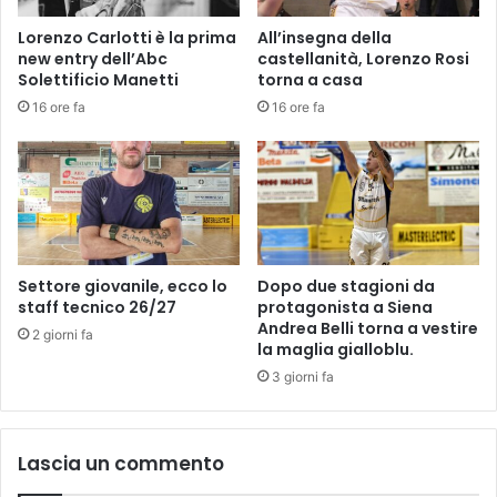
s
o
Lorenzo Carlotti è la prima
All’insegna della
t
r
new entry dell’Abc
castellanità, Lorenzo Rosi
o
e
Solettificio Manetti
torna a casa
2
n
16 ore fa
16 ore fa
0
t
2
i
3
n
o
,
g
a
r
Settore giovanile, ecco lo
Dopo due stagioni da
a
staff tecnico 26/27
protagonista a Siena
c
Andrea Belli torna a vestire
2 giorni fa
la maglia gialloblu.
i
c
3 giorni fa
l
i
s
Lascia un commento
t
i