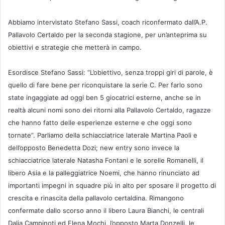
Abbiamo intervistato Stefano Sassi, coach riconfermato dall’A.P.
Pallavolo Certaldo per la seconda stagione, per un’anteprima su
obiettivi e strategie che metterà in campo.
Esordisce Stefano Sassi: “L’obiettivo, senza troppi giri di parole, è
quello di fare bene per riconquistare la serie C. Per farlo sono
state ingaggiate ad oggi ben 5 giocatrici esterne, anche se in
realtà alcuni nomi sono dei ritorni alla Pallavolo Certaldo, ragazze
che hanno fatto delle esperienze esterne e che oggi sono
tornate”. Parliamo della schiacciatrice laterale Martina Paoli e
dell’opposto Benedetta Dozi; new entry sono invece la
schiacciatrice laterale Natasha Fontani e le sorelle Romanelli, il
libero Asia e la palleggiatrice Noemi, che hanno rinunciato ad
importanti impegni in squadre più in alto per sposare il progetto di
crescita e rinascita della pallavolo certaldina. Rimangono
confermate dallo scorso anno il libero Laura Bianchi, le centrali
Dalia Campinoti ed Elena Mochi, l’opposto Marta Donzelli, le