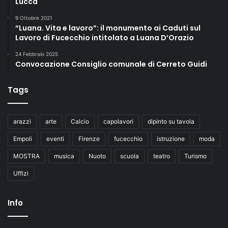
Lucca
9 Ottobre 2021
“Luana. Vita e lavoro”: il monumento ai Caduti sul
Lavoro di Fucecchio intitolato a Luana D’Orazio
24 Febbraio 2025
Convocazione Consiglio comunale di Cerreto Guidi
Tags
arazzi
arte
Calcio
capolavori
dipinto su tavola
Empoli
eventi
Firenze
fucecchio
istruzione
moda
MOSTRA
musica
Nuoto
scuola
teatro
Turismo
Uffizi
Info