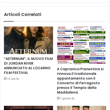
s
l
c
f
Articoli Correlati
u
i
o
o
l
r
a
e
C
n
a
t
r
i
d
n
u
o
“AETERNUM”, IL NUOVO FILM
c
,
DI JORDAN RIVER
c
u
ANNUNCIATO AL LOCARNO
A Capranica Prenestina si
i
n
FILM FESTIVAL
rinnova il tradizionale
:
l
appuntamento con il
12 ore fa
c
u
Concerto di Ferragosto
o
n
presso il Tempio della
n
g
Maddalena.
c
o
1 giorno fa
l
f
u
i