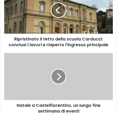
p
r
i
s
t
i
n
Ripristinato il tetto della scuola Carducci:
a
conclusi i lavori e riaperto l’ingresso principale
t
o
i
N
l
a
t
t
e
a
t
l
t
e
o
a
d
C
e
a
l
Natale a Castelfiorentino, un lungo fine
s
l
settimana di eventi
t
a
e