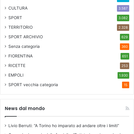
CULTURA
3.587
SPORT
3.082
TERRITORIO
2.328
SPORT ARCHIVIO
629
Senza categoria
360
FIORENTINA
651
RICETTE
253
EMPOLI
1.930
SPORT
vecchia categoria
15
News dal mondo
Livio Berruti: “A Torino ho imparato ad andare oltre i limiti”