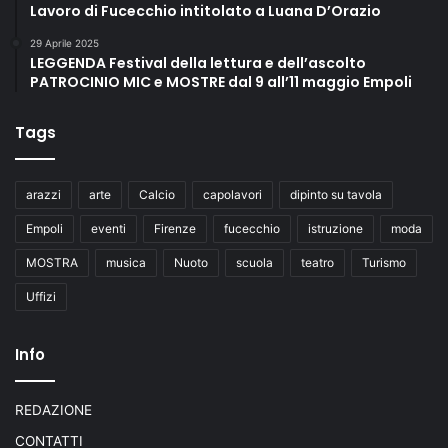
Lavoro di Fucecchio intitolato a Luana D’Orazio
29 Aprile 2025
LEGGENDA Festival della lettura e dell’ascolto
PATROCINIO MIC e MOSTRE dal 9 all’11 maggio Empoli
Tags
arazzi
arte
Calcio
capolavori
dipinto su tavola
Empoli
eventi
Firenze
fucecchio
istruzione
moda
MOSTRA
musica
Nuoto
scuola
teatro
Turismo
Uffizi
Info
REDAZIONE
CONTATTI