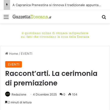
A Capranica Prenestina si rinnova il tradizionale appuntamento con il Concerto di Ferragosto presso il Tempio della Maddalena.
Menu
C
Home
/
EVENTI
EVENTI
Raccont’arti. La cerimonia
di premiazione
Redazione
4 Dicembre 2025
0
104
2 minuti di lettura