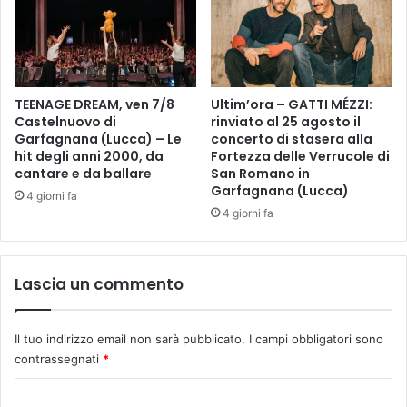
s
n
i
e
i
s
l
e
a
t
v
TEENAGE DREAM, ven 7/8
Ultim’ora – GATTI MÉZZI:
t
Castelnuovo di
rinviato al 25 agosto il
o
i
Garfagnana (Lucca) – Le
concerto di stasera alla
r
m
hit degli anni 2000, da
Fortezza delle Verrucole di
i
a
cantare e da ballare
San Romano in
e
n
Garfagnana (Lucca)
4 giorni fa
r
a
4 giorni fa
i
d
a
i
p
e
e
v
Lascia un commento
r
e
t
n
o
t
Il tuo indirizzo email non sarà pubblicato.
I campi obbligatori sono
l
i
contrassegnati
*
’
i
C