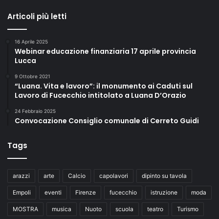
Articoli più letti
16 Aprile 2025
Webinar educazione finanziaria 17 aprile provincia
Lucca
9 Ottobre 2021
“Luana. Vita e lavoro”: il monumento ai Caduti sul
Lavoro di Fucecchio intitolato a Luana D’Orazio
24 Febbraio 2025
Convocazione Consiglio comunale di Cerreto Guidi
Tags
arazzi
arte
Calcio
capolavori
dipinto su tavola
Empoli
eventi
Firenze
fucecchio
istruzione
moda
MOSTRA
musica
Nuoto
scuola
teatro
Turismo