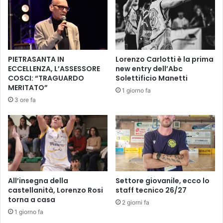
A
s
B
q
L
u
I
a
C
d
H
PIETRASANTA IN
Lorenzo Carlotti è la prima
r
C
ECCELLENZA, L’ASSESSORE
new entry dell’Abc
a
O
COSCI: “TRAGUARDO
Solettificio Manetti
d
N
MERITATO”
1 giorno fa
a
L
3 ore fa
b
’
a
A
t
S
t
S
e
O
r
C
e
I
,
A
All’insegna della
Settore giovanile, ecco lo
i
Z
castellanità, Lorenzo Rosi
staff tecnico 26/27
n
torna a casa
I
2 giorni fa
O
O
1 giorno fa
l
N