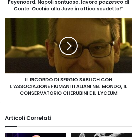
r
Feyenoord. Napoli sontuoso, lavoro pazzesco di
t
Conte. Occhio alla Juve in ottica scudetto!”
u
r
I
o
L
D
R
i
I
N
C
a
O
p
R
o
D
l
O
i
IL RICORDO DI SERGIO SABLICH CON
D
:
L’ASSOCIAZIONE FIUMANI ITALIANI NEL MONDO, IL
I
“
S
CONSERVATORIO CHERUBINI E IL LYCEUM
I
E
n
R
t
G
e
Articoli Correlati
I
r
O
l
S
a