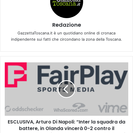
Redazione
GazzettaToscana.it è un quotidiano online di cronaca
indipendente sui fatti che circondano la zona della Toscana.
E
S
C
L
U
S
I
V
A
ESCLUSIVA, Arturo Di Napoli: “Inter la squadra da
,
battere, in Olanda vincerà 0-2 contro il
A