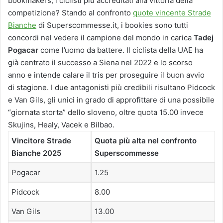
bookmakers, i ciclisti più accreditati alla vittoria della
competizione? Stando al confronto
quote vincente Strade
Bianche
di Superscommesse.it, i bookies sono tutti
concordi nel vedere il campione del mondo in carica
Tadej
Pogacar
come l’uomo da battere. Il ciclista della UAE ha
già centrato il successo a Siena nel 2022 e lo scorso
anno e intende calare il tris per proseguire il buon avvio
di stagione. I due antagonisti più credibili risultano Pidcock
e Van Gils, gli unici in grado di approfittare di una possibile
“giornata storta” dello sloveno, oltre quota 15.00 invece
Skujins, Healy, Vacek e Bilbao.
Vincitore Strade
Quota più alta nel confronto
Bianche 2025
Superscommesse
Pogacar
1.25
Pidcock
8.00
Van Gils
13.00