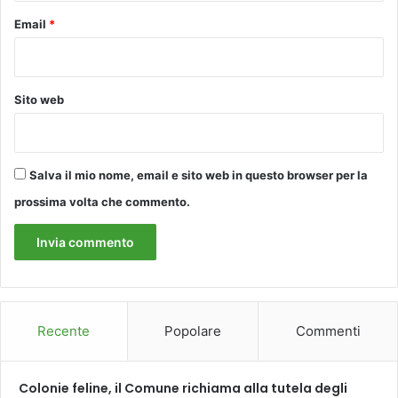
l
N
F
Email
*
D
e
O
y
,
e
I
n
Sito web
L
o
C
o
O
r
N
d
S
Salva il mio nome, email e sito web in questo browser per la
.
E
prossima volta che commento.
N
R
a
V
p
A
o
T
l
O
i
R
s
I
Recente
Popolare
Commenti
o
O
n
C
t
H
Colonie feline, il Comune richiama alla tutela degli
u