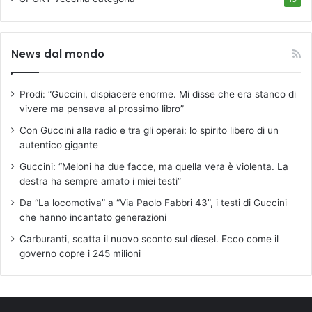
o
t
t
i
News dal mondo
c
a
s
Prodi: “Guccini, dispiacere enorme. Mi disse che era stanco di
c
vivere ma pensava al prossimo libro”
u
Con Guccini alla radio e tra gli operai: lo spirito libero di un
d
autentico gigante
e
t
Guccini: “Meloni ha due facce, ma quella vera è violenta. La
t
destra ha sempre amato i miei testi”
o
Da “La locomotiva” a “Via Paolo Fabbri 43”, i testi di Guccini
!
che hanno incantato generazioni
”
Carburanti, scatta il nuovo sconto sul diesel. Ecco come il
governo copre i 245 milioni