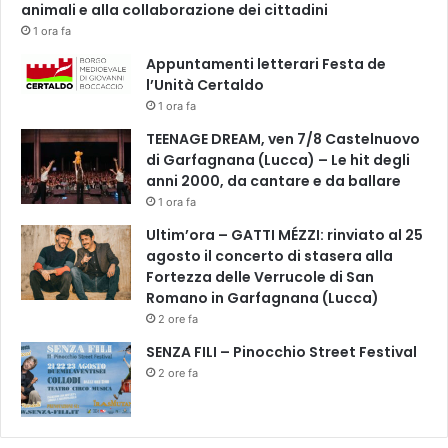
E
animali e alla collaborazione dei cittadini
o
R
1 ora fa
s
U
o
Appuntamenti letterari Festa de
B
,
l’Unità Certaldo
I
l
N
1 ora fa
a
I
TEENAGE DREAM, ven 7/8 Castelnuovo
v
E
di Garfagnana (Lucca) – Le hit degli
o
I
anni 2000, da cantare e da ballare
r
L
1 ora fa
o
L
p
Y
Ultim’ora – GATTI MÉZZI: rinviato al 25
a
C
agosto il concerto di stasera alla
z
E
Fortezza delle Verrucole di San
z
U
Romano in Garfagnana (Lucca)
e
M
2 ore fa
s
SENZA FILI – Pinocchio Street Festival
c
2 ore fa
o
d
i
C