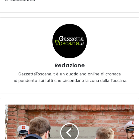
Redazione
GazzettaToscana.it è un quotidiano online di cronaca
indipendente sui fatti che circondano la zona della Toscana.
E
M
P
O
L