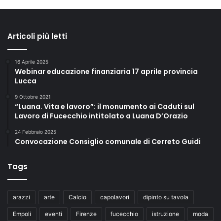
Articoli più letti
16 Aprile 2025
Webinar educazione finanziaria 17 aprile provincia
Lucca
9 Ottobre 2021
“Luana. Vita e lavoro”: il monumento ai Caduti sul
Lavoro di Fucecchio intitolato a Luana D’Orazio
24 Febbraio 2025
Convocazione Consiglio comunale di Cerreto Guidi
Tags
arazzi
arte
Calcio
capolavori
dipinto su tavola
Empoli
eventi
Firenze
fucecchio
istruzione
moda