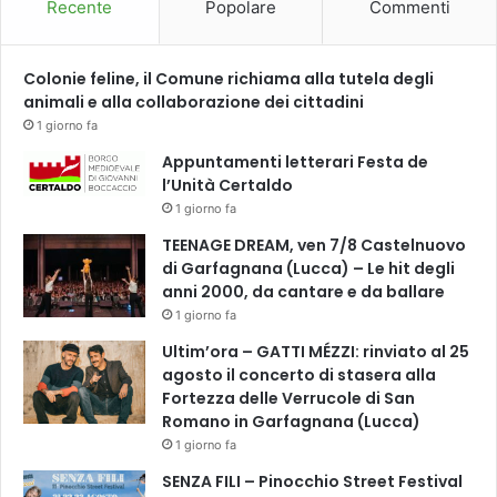
Recente
Popolare
Commenti
e
a
s
Colonie feline, il Comune richiama alla tutela degli
s
animali e alla collaborazione dei cittadini
o
1 giorno fa
c
Appuntamenti letterari Festa de
i
l’Unità Certaldo
a
z
1 giorno fa
i
TEENAGE DREAM, ven 7/8 Castelnuovo
o
di Garfagnana (Lucca) – Le hit degli
n
anni 2000, da cantare e da ballare
i
1 giorno fa
d
i
Ultim’ora – GATTI MÉZZI: rinviato al 25
v
agosto il concerto di stasera alla
o
Fortezza delle Verrucole di San
l
Romano in Garfagnana (Lucca)
o
1 giorno fa
n
SENZA FILI – Pinocchio Street Festival
t