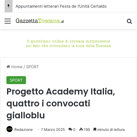
Appuntamenti letterari Festa de l’Unità Certaldo
Menu
C
Home
/
SPORT
SPORT
Progetto Academy Italia,
quattro i convocati
gialloblu
Redazione
7 Marzo 2025
0
199
minuto di lettura