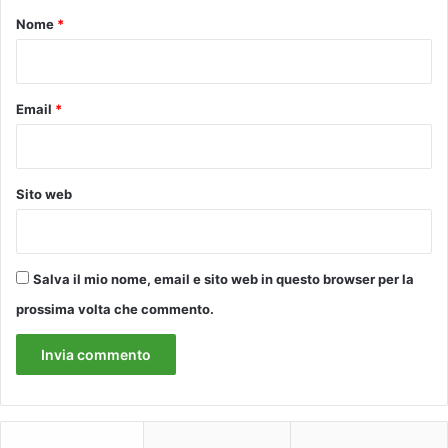
s
o
Nome
*
t
a
*
l
a
Email
*
"
p
r
i
Sito web
m
a
p
i
e
Salva il mio nome, email e sito web in questo browser per la
t
prossima volta che commento.
r
a
"
c
o
n
l