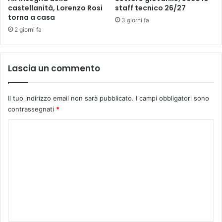
p
e
castellanità, Lorenzo Rosi
staff tecnico 26/27
o
torna a casa
n
3 giorni fa
.
e
2 giorni fa
r
e
-
Lascia un commento
q
u
e
Il tuo indirizzo email non sarà pubblicato.
I campi obbligatori sono
s
contrassegnati
*
t
a
C
m
a
o
t
m
t
m
i
n
e
a
n
p
o
t