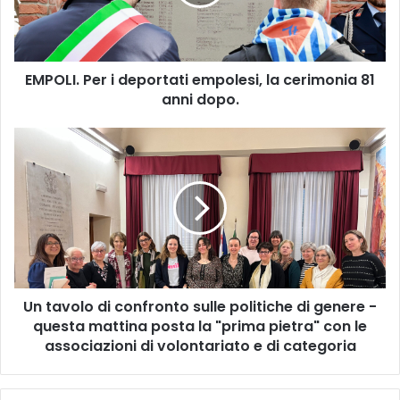
I
.
P
e
EMPOLI. Per i deportati empolesi, la cerimonia 81
r
anni dopo.
i
d
e
U
p
n
o
t
r
a
t
v
a
o
t
l
i
o
e
d
m
Un tavolo di confronto sulle politiche di genere -
i
p
questa mattina posta la "prima pietra" con le
c
o
o
associazioni di volontariato e di categoria
l
n
e
f
s
r