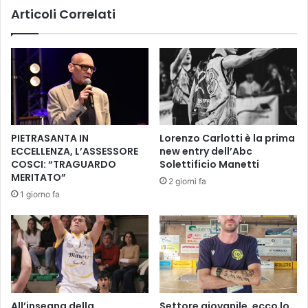
Articoli Correlati
i
o
,
n
l
t
a
o
c
s
e
u
r
l
i
l
m
e
PIETRASANTA IN
Lorenzo Carlotti è la prima
o
p
ECCELLENZA, L’ASSESSORE
new entry dell’Abc
n
o
COSCI: “TRAGUARDO
Solettificio Manetti
i
l
MERITATO”
2 giorni fa
a
i
1 giorno fa
8
t
1
i
a
c
n
h
n
e
i
d
d
i
o
g
All’insegna della
Settore giovanile, ecco lo