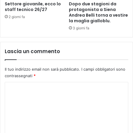
c
a
Settore giovanile, ecco lo
Dopo due stagioni da
i
r
staff tecnico 26/27
protagonista a Siena
p
i
Andrea Belli torna a vestire
2 giorni fa
u
la maglia gialloblu.
o
b
d
3 giorni fa
b
e
l
l
i
l
Lascia un commento
c
a
i
s
l
e
Il tuo indirizzo email non sarà pubblicato.
I campi obbligatori sono
i
c
contrassegnati
*
s
o
t
n
C
a
d
t
o
a
e
f
m
a
a
m
l
s
u
e
e
t
n
t