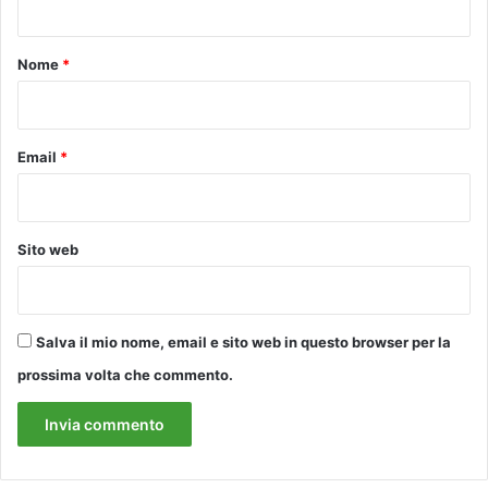
o
t
p
o
Nome
*
e
r
*
n
o
n
Email
*
d
i
m
e
Sito web
n
t
i
c
Salva il mio nome, email e sito web in questo browser per la
a
prossima volta che commento.
r
e