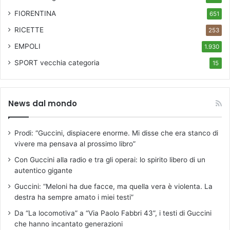
FIORENTINA
651
RICETTE
253
EMPOLI
1.930
SPORT
vecchia categoria
15
News dal mondo
Prodi: “Guccini, dispiacere enorme. Mi disse che era stanco di
vivere ma pensava al prossimo libro”
Con Guccini alla radio e tra gli operai: lo spirito libero di un
autentico gigante
Guccini: “Meloni ha due facce, ma quella vera è violenta. La
destra ha sempre amato i miei testi”
Da “La locomotiva” a “Via Paolo Fabbri 43”, i testi di Guccini
che hanno incantato generazioni