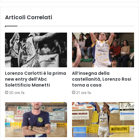
,
a
l
l
Articoli Correlati
e
e
b
,
a
u
n
f
d
f
i
i
e
c
r
i
e
a
Lorenzo Carlotti è la prima
All’insegna della
d
l
new entry dell’Abc
castellanità, Lorenzo Rosi
e
e
Solettificio Manetti
torna a casa
g
i
20 ore fa
21 ore fa
l
l
i
c
e
a
d
l
i
e
f
n
i
d