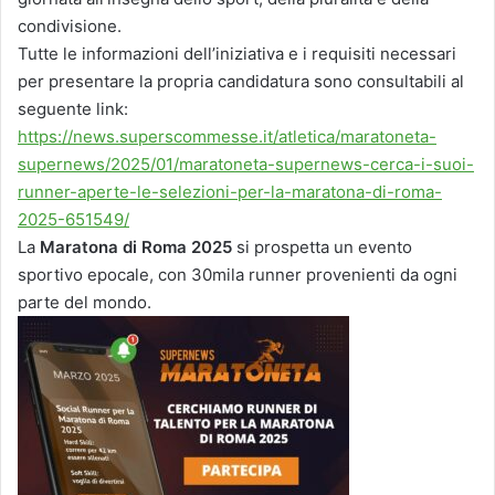
condivisione.
Tutte le informazioni dell’iniziativa e i requisiti necessari
per presentare la propria candidatura sono consultabili al
seguente link:
https://news.superscommesse.it/atletica/maratoneta-
supernews/2025/01/maratoneta-supernews-cerca-i-suoi-
runner-aperte-le-selezioni-per-la-maratona-di-roma-
2025-651549/
La
Maratona di Roma
2025
si prospetta un evento
sportivo epocale, con 30mila runner provenienti da ogni
parte del mondo.