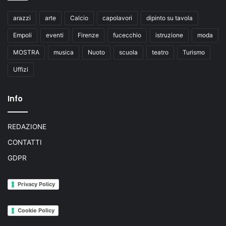
arazzi
arte
Calcio
capolavori
dipinto su tavola
Empoli
eventi
Firenze
fucecchio
istruzione
moda
MOSTRA
musica
Nuoto
scuola
teatro
Turismo
Uffizi
Info
REDAZIONE
CONTATTI
GDPR
Privacy Policy
Cookie Policy