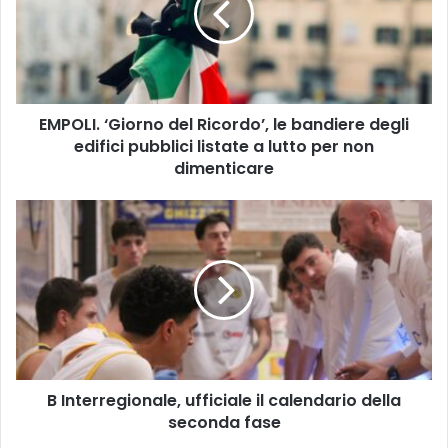
L
I
.
‘
G
EMPOLI. ‘Giorno del Ricordo’, le bandiere degli
i
edifici pubblici listate a lutto per non
o
r
dimenticare
n
o
B
d
I
e
n
l
t
R
e
i
r
c
r
o
e
r
g
d
B Interregionale, ufficiale il calendario della
i
o
seconda fase
o
’
n