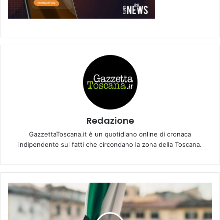
Redazione
GazzettaToscana.it è un quotidiano online di cronaca
indipendente sui fatti che circondano la zona della Toscana.
E
M
P
O