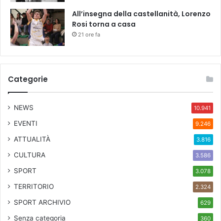
All’insegna della castellanità, Lorenzo
Rosi torna a casa
21 ore fa
Categorie
NEWS
10.941
EVENTI
9.246
ATTUALITÀ
3.816
CULTURA
3.586
SPORT
3.078
TERRITORIO
2.324
SPORT ARCHIVIO
629
Senza categoria
360