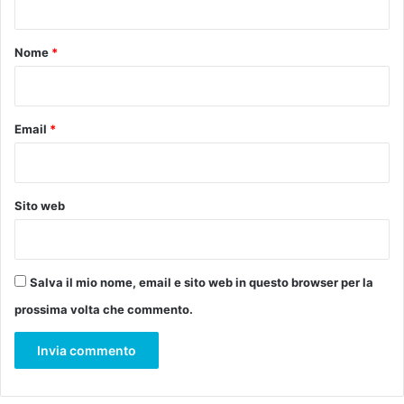
l
t
p
o
Nome
*
r
o
*
g
e
t
Email
*
t
o
d
e
Sito web
l
t
u
r
Salva il mio nome, email e sito web in questo browser per la
i
prossima volta che commento.
s
m
o
m
a