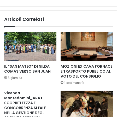
R
t
A
r
N
i
Articoli Correlati
E
m
E
o
I
n
N
i
V
n
I
e
A
l
D
b
E
o
IL “SAN MATEO” DI NILDA
MOZIONI EX CAVA FORNACE
L
r
COMAS VERSO SAN JUAN
E TRASPORTO PUBBLICO AL
M
g
VOTO DEL CONSIGLIO
3 giorni fa
O
o
1 settimana fa
L
”
I
.
Vicenda
N
L
Montedomini_ARAT:
O
’
SCORRETTEZZA E
P
A
CONCORRENZA SLEALE
E
m
NELLA GESTIONE DEGLI