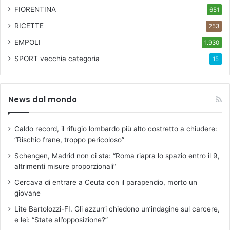
FIORENTINA
651
RICETTE
253
EMPOLI
1.930
SPORT
vecchia categoria
15
News dal mondo
Caldo record, il rifugio lombardo più alto costretto a chiudere:
“Rischio frane, troppo pericoloso”
Schengen, Madrid non ci sta: “Roma riapra lo spazio entro il 9,
altrimenti misure proporzionali”
Cercava di entrare a Ceuta con il parapendio, morto un
giovane
Lite Bartolozzi-FI. Gli azzurri chiedono un’indagine sul carcere,
e lei: “State all’opposizione?”