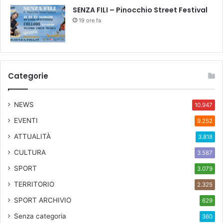
SENZA FILI – Pinocchio Street Festival
19 ore fa
Categorie
NEWS
10.947
EVENTI
9.252
ATTUALITÀ
3.818
CULTURA
3.587
SPORT
3.079
TERRITORIO
2.325
SPORT ARCHIVIO
629
Senza categoria
360