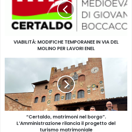
B
I
L
I
T
À
VIABILITÀ: MODIFICHE TEMPORANEE IN VIA DEL
:
MOLINO PER LAVORI ENEL
M
O
D
“
I
C
F
e
I
r
C
t
H
a
E
l
T
d
E
o
M
“Certaldo, matrimoni nel borgo”.
,
P
L’Amministrazione rilancia il progetto del
m
O
a
turismo matrimoniale