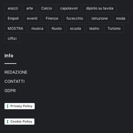
arazzi
arte
Calcio
capolavori
dipinto su tavola
Empoli
eventi
Firenze
fucecchio
istruzione
moda
MOSTRA
musica
Nuoto
scuola
teatro
Turismo
Uffizi
Info
REDAZIONE
CONTATTI
GDPR
Privacy Policy
Cookie Policy