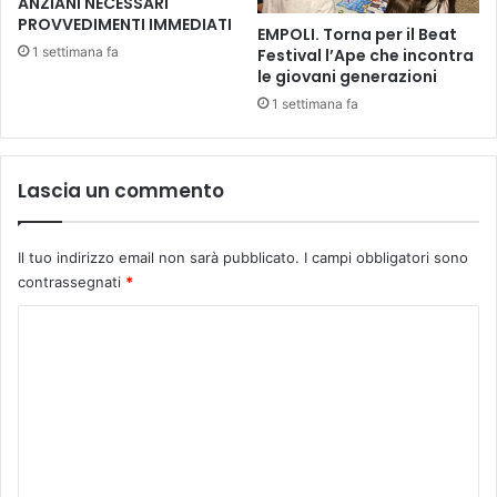
R
ANZIANI NECESSARI
m
PROVVEDIMENTI IMMEDIATI
L
i
EMPOLI. Torna per il Beat
A
n
1 settimana fa
Festival l’Ape che incontra
V
i
le giovani generazioni
O
s
1 settimana fa
R
t
I
r
E
a
Lascia un commento
N
z
E
i
L
o
Il tuo indirizzo email non sarà pubblicato.
I campi obbligatori sono
n
contrassegnati
*
e
r
C
i
l
o
a
m
n
m
c
i
e
a
n
i