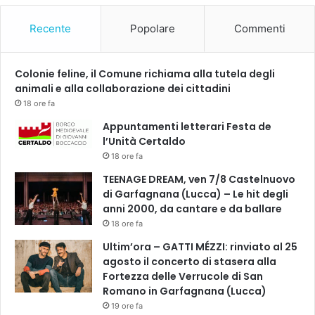
t
r
Recente
Popolare
Commenti
i
m
o
Colonie feline, il Comune richiama alla tutela degli
n
animali e alla collaborazione dei cittadini
i
18 ore fa
a
l
Appuntamenti letterari Festa de
e
l’Unità Certaldo
18 ore fa
TEENAGE DREAM, ven 7/8 Castelnuovo
di Garfagnana (Lucca) – Le hit degli
anni 2000, da cantare e da ballare
18 ore fa
Ultim’ora – GATTI MÉZZI: rinviato al 25
agosto il concerto di stasera alla
Fortezza delle Verrucole di San
Romano in Garfagnana (Lucca)
19 ore fa