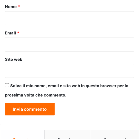
e
o
Nome
*
r
*
e
p
u
Email
*
b
b
l
i
Sito web
c
h
e
Salva il mio nome, email e sito web in questo browser per la
prossima volta che commento.