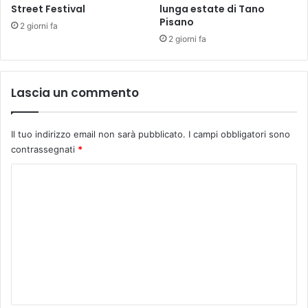
Street Festival
lunga estate di Tano
o
Pisano
,
2 giorni fa
a
2 giorni fa
l
c
e
Lascia un commento
n
t
r
Il tuo indirizzo email non sarà pubblicato.
I campi obbligatori sono
o
contrassegnati
*
f
r
C
a
o
z
i
m
o
m
n
i
e
e
n
o
t
p