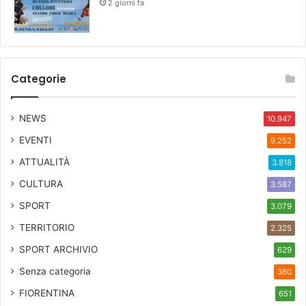
2 giorni fa
Categorie
NEWS
10.947
EVENTI
9.252
ATTUALITÀ
3.818
CULTURA
3.587
SPORT
3.079
TERRITORIO
2.325
SPORT ARCHIVIO
629
Senza categoria
360
FIORENTINA
651