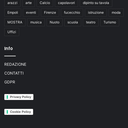
arazzi
arte
Calcio
capolavori
dipinto su tavola
Empoli
eventi
Firenze
fucecchio
istruzione
moda
MOSTRA
musica
Nuoto
scuola
teatro
Turismo
Uffizi
Info
REDAZIONE
CONTATTI
GDPR
Privacy Policy
Cookie Policy