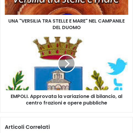
R
S
I
UNA "VERSILIA TRA STELLE E MARE" NEL CAMPANILE
L
DEL DUOMO
I
A
T
E
R
M
A
P
S
O
T
L
E
I
L
.
L
A
E
p
E
EMPOLI. Approvata la variazione di bilancio, al
p
M
centro frazioni e opere pubbliche
r
A
o
R
v
E
a
Articoli Correlati
"
t
N