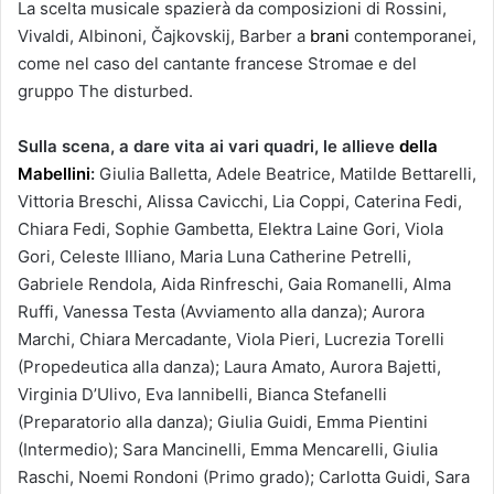
La scelta musicale spazierà da composizioni di Rossini,
Vivaldi, Albinoni, Čajkovskij, Barber a
brani
contemporanei,
come nel caso del cantante francese Stromae e del
gruppo The disturbed.
Sulla scena, a dare vita ai vari quadri, le allieve
della
Mabellini
:
Giulia Balletta, Adele Beatrice, Matilde Bettarelli,
Vittoria Breschi, Alissa Cavicchi, Lia Coppi, Caterina Fedi,
Chiara Fedi, Sophie Gambetta, Elektra Laine Gori, Viola
Gori, Celeste Illiano, Maria Luna Catherine Petrelli,
Gabriele Rendola, Aida Rinfreschi, Gaia Romanelli, Alma
Ruffi, Vanessa Testa (Avviamento alla danza); Aurora
Marchi, Chiara Mercadante, Viola Pieri, Lucrezia Torelli
(Propedeutica alla danza); Laura Amato, Aurora Bajetti,
Virginia D’Ulivo, Eva Iannibelli, Bianca Stefanelli
(Preparatorio alla danza); Giulia Guidi, Emma Pientini
(Intermedio); Sara Mancinelli, Emma Mencarelli, Giulia
Raschi, Noemi Rondoni (Primo grado); Carlotta Guidi, Sara