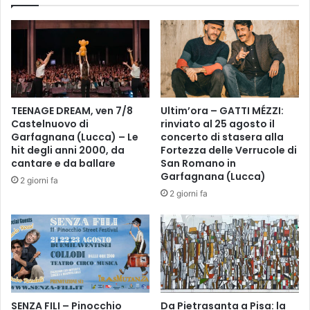
a
E
l
L
a
C
v
A
a
M
r
P
i
A
a
TEENAGE DREAM, ven 7/8
Ultim’ora – GATTI MÉZZI:
N
z
Castelnuovo di
rinviato al 25 agosto il
I
i
Garfagnana (Lucca) – Le
concerto di stasera alla
L
o
hit degli anni 2000, da
Fortezza delle Verrucole di
E
n
cantare e da ballare
San Romano in
D
e
Garfagnana (Lucca)
2 giorni fa
E
d
2 giorni fa
L
i
D
b
U
i
O
l
M
a
O
n
c
SENZA FILI – Pinocchio
Da Pietrasanta a Pisa: la
i