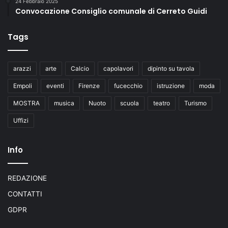
24 Febbraio 2025
Convocazione Consiglio comunale di Cerreto Guidi
Tags
arazzi
arte
Calcio
capolavori
dipinto su tavola
Empoli
eventi
Firenze
fucecchio
istruzione
moda
MOSTRA
musica
Nuoto
scuola
teatro
Turismo
Uffizi
Info
REDAZIONE
CONTATTI
GDPR