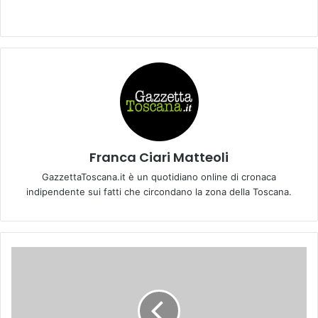
Franca Ciari Matteoli
GazzettaToscana.it è un quotidiano online di cronaca
indipendente sui fatti che circondano la zona della Toscana.
E
l
e
n
a