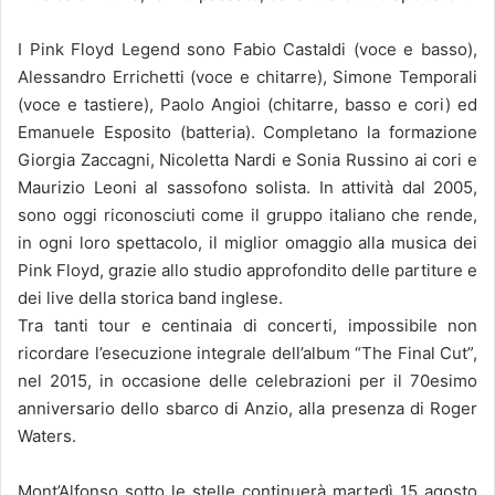
I Pink Floyd Legend sono Fabio Castaldi (voce e basso),
Alessandro Errichetti (voce e chitarre), Simone Temporali
(voce e tastiere), Paolo Angioi (chitarre, basso e cori) ed
Emanuele Esposito (batteria). Completano la formazione
Giorgia Zaccagni, Nicoletta Nardi e Sonia Russino ai cori e
Maurizio Leoni al sassofono solista. In attività dal 2005,
sono oggi riconosciuti come il gruppo italiano che rende,
in ogni loro spettacolo, il miglior omaggio alla musica dei
Pink Floyd, grazie allo studio approfondito delle partiture e
dei live della storica band inglese.
Tra tanti tour e centinaia di concerti, impossibile non
ricordare l’esecuzione integrale dell’album “The Final Cut”,
nel 2015, in occasione delle celebrazioni per il 70esimo
anniversario dello sbarco di Anzio, alla presenza di Roger
Waters.
Mont’Alfonso sotto le stelle continuerà martedì 15 agosto