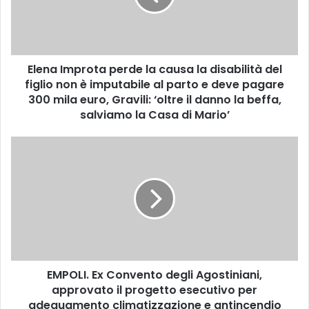
I
m
p
r
Elena Improta perde la causa la disabilità del
o
figlio non è imputabile al parto e deve pagare
t
a
300 mila euro, Gravili: ‘oltre il danno la beffa,
p
salviamo la Casa di Mario’
e
r
E
d
M
e
P
l
O
a
L
c
I
a
.
u
E
s
x
a
EMPOLI. Ex Convento degli Agostiniani,
C
l
approvato il progetto esecutivo per
o
a
n
adeguamento climatizzazione e antincendio