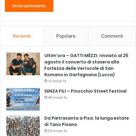
r
c
a
l
v
i
i
m
l
a
i
t
Recente
Popolare
Commenti
:
i
‘
z
o
z
Ultim’ora – GATTI MÉZZI: rinviato al 25
l
a
agosto il concerto di stasera alla
t
z
Fortezza delle Verrucole di San
r
i
Romano in Garfagnana (Lucca)
e
o
13 minuti fa
i
n
SENZA FILI – Pinocchio Street Festival
l
e
46 minuti fa
d
e
a
a
n
n
n
Da Pietrasanta a Pisa: la lunga estate
t
o
di Tano Pisano
i
l
n
53 minuti fa