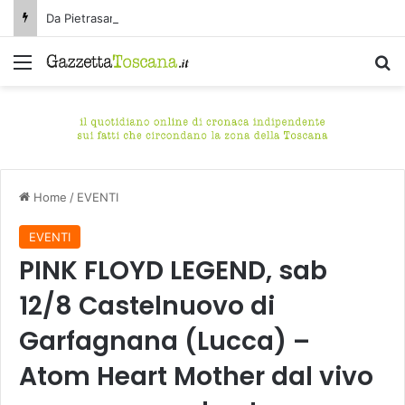
Da Pietrasanta a Pisa: la lunga estate di Tano Pisano
Menu
C
Home
/
EVENTI
EVENTI
PINK FLOYD LEGEND, sab
12/8 Castelnuovo di
Garfagnana (Lucca) –
Atom Heart Mother dal vivo