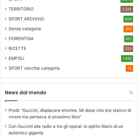
i
TERRITORIO
2.325
M
a
SPORT ARCHIVIO
629
r
Senza categoria
360
i
o
FIORENTINA
651
’
RICETTE
253
EMPOLI
1.930
SPORT
vecchia categoria
15
News dal mondo
Prodi: “Guccini, dispiacere enorme. Mi disse che era stanco di
vivere ma pensava al prossimo libro”
Con Guccini alla radio e tra gli operai: lo spirito libero di un
autentico gigante