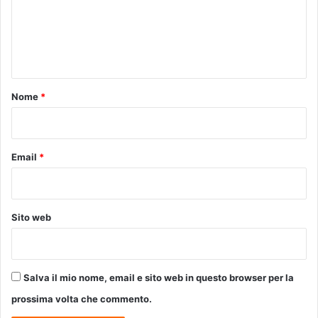
m
v
e
e
c
e
p
u
n
a
t
g
t
i
a
v
o
Nome
*
r
o
*
e
p
3
e
0
r
Email
*
0
a
m
d
i
e
l
g
Sito web
a
u
e
a
u
m
r
e
Salva il mio nome, email e sito web in questo browser per la
o
n
,
t
prossima volta che commento.
G
o