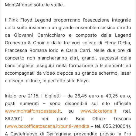
Mont’Alfonso sotto le stelle.
I Pink Floyd Legend proporranno l’esecuzione integrale
della suite insieme a un grande ensemble classico diretto
da Giovanni Cernicchiaro e composto dalla Legend
Orchestra & Choir e dalle tre voci soliste di Elena D’Elia,
Francesca Romana Iorio e Carla Carrì. Nelle due ore di
concerto non mancheranno altri, grandi, successi della
band inglese, eseguiti nella formazione a 9 elementi ed
accompagnati da video d’epoca su grande schermo, laser
e disegni di luce, in perfetto stile Floyd.
Inizio ore 21,15. I biglietti – da 26,45 euro a 40,25 euro,
posti numerati – sono disponibili sul sito ufficiale
www.montalfonsoestate.it
, su
www.ticketone.it
(tel.
892.101) e nei punti Box Office Toscana
(
www.boxofficetoscana.it/punti-vendita
– tel. 055.210804).
A Castelnuovo di Garfagnana prevendite presso la Pro