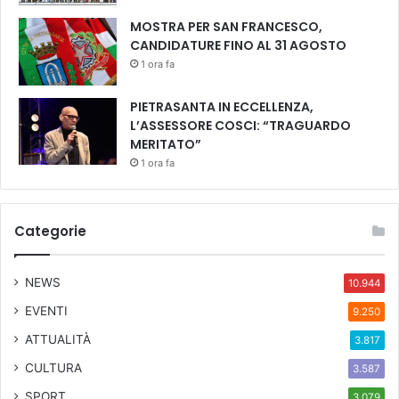
a
c
b
e
MOSTRA PER SAN FRANCESCO,
e
n
CANDIDATURE FINO AL 31 AGOSTO
f
d
1 ora fa
f
i
a
o
PIETRASANTA IN ECCELLENZA,
,
L’ASSESSORE COSCI: “TRAGUARDO
s
MERITATO”
a
1 ora fa
l
v
i
a
Categorie
m
o
l
NEWS
10.944
a
EVENTI
9.250
C
a
ATTUALITÀ
3.817
s
CULTURA
3.587
a
d
SPORT
3.079