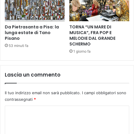
n
,
è
a
i
p
m
p
p
Da Pietrasanta a Pisa: la
TORNA “UN MARE DI
r
u
lunga estate di Tano
MUSICA”, FRA POP E
o
Pisano
MELODIE DAL GRANDE
t
v
SCHERMO
a
a
53 minuti fa
b
1 giorno fa
t
i
o
l
i
e
l
Lascia un commento
a
p
l
r
p
o
Il tuo indirizzo email non sarà pubblicato.
I campi obbligatori sono
a
g
contrassegnati
*
r
e
t
t
C
o
t
o
e
o
d
e
m
e
s