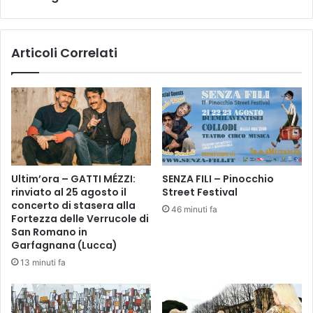
d
v
i
e
s
n
a
Articoli Correlati
t
b
o
i
d
l
e
i
g
t
l
à
i
d
A
e
g
Ultim’ora – GATTI MÉZZI:
SENZA FILI – Pinocchio
l
o
rinviato al 25 agosto il
Street Festival
f
s
concerto di stasera alla
46 minuti fa
i
t
Fortezza delle Verrucole di
g
i
San Romano in
l
n
Garfagnana (Lucca)
i
i
13 minuti fa
o
a
n
n
o
i