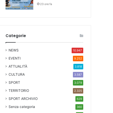
23 ore fa
Categorie
NEWS
10.947
EVENTI
9.252
ATTUALITÀ
3.818
CULTURA
3.587
SPORT
3.079
TERRITORIO
2.325
SPORT ARCHIVIO
629
Senza categoria
360