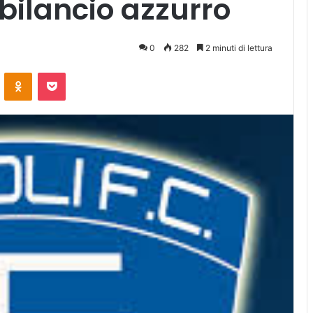
 bilancio azzurro
0
282
2 minuti di lettura
ontakte
Odnoklassniki
Pocket