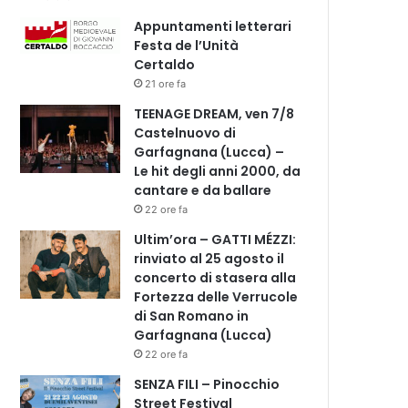
Appuntamenti letterari
Festa de l’Unità
Certaldo
21 ore fa
TEENAGE DREAM, ven 7/8
Castelnuovo di
Garfagnana (Lucca) –
Le hit degli anni 2000, da
cantare e da ballare
22 ore fa
Ultim’ora – GATTI MÉZZI:
rinviato al 25 agosto il
concerto di stasera alla
Fortezza delle Verrucole
di San Romano in
Garfagnana (Lucca)
22 ore fa
SENZA FILI – Pinocchio
Street Festival