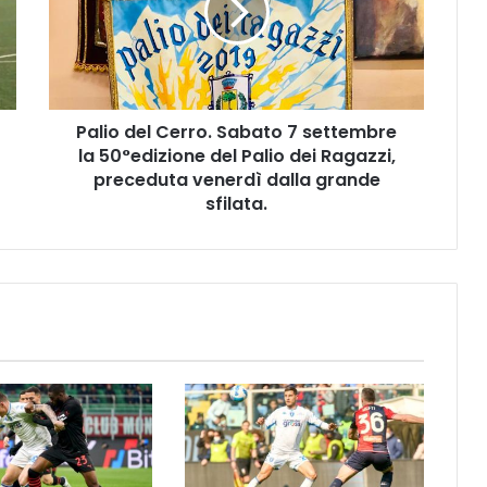
o
d
e
l
C
Palio del Cerro. Sabato 7 settembre
e
la 50°edizione del Palio dei Ragazzi,
r
r
preceduta venerdì dalla grande
o
sfilata.
.
S
a
b
a
t
o
7
s
e
t
t