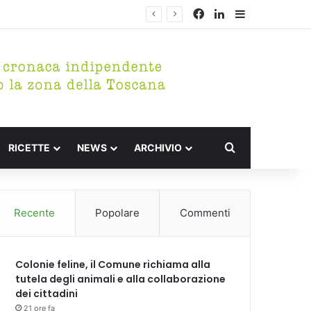
Facebook
LinkedIn
Barra lateral
Cerca per
RICETTE
NEWS
ARCHIVIO
Recente
Popolare
Commenti
Colonie feline, il Comune richiama alla
tutela degli animali e alla collaborazione
dei cittadini
21 ore fa