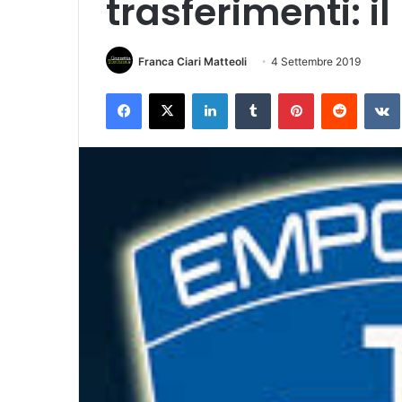
trasferimenti: il
Franca Ciari Matteoli
4 Settembre 2019
Facebook
X
LinkedIn
Tumblr
Pinterest
Reddit
VK