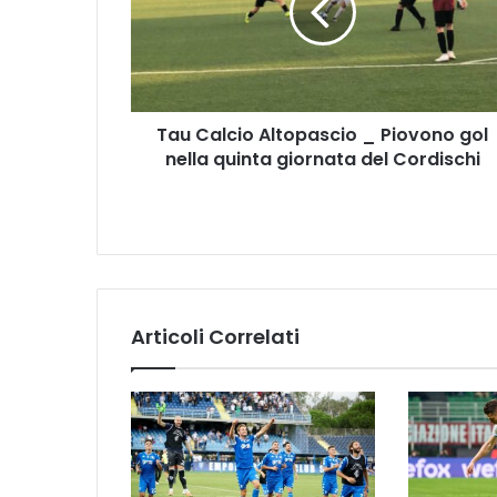
a
l
c
i
o
Tau Calcio Altopascio _ Piovono gol
A
nella quinta giornata del Cordischi
l
t
o
p
a
s
c
i
Articoli Correlati
o
_
P
i
o
v
o