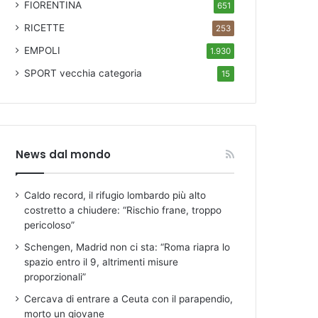
FIORENTINA
651
RICETTE
253
EMPOLI
1.930
SPORT
vecchia categoria
15
News dal mondo
Caldo record, il rifugio lombardo più alto
costretto a chiudere: “Rischio frane, troppo
pericoloso”
Schengen, Madrid non ci sta: “Roma riapra lo
spazio entro il 9, altrimenti misure
proporzionali”
Cercava di entrare a Ceuta con il parapendio,
morto un giovane