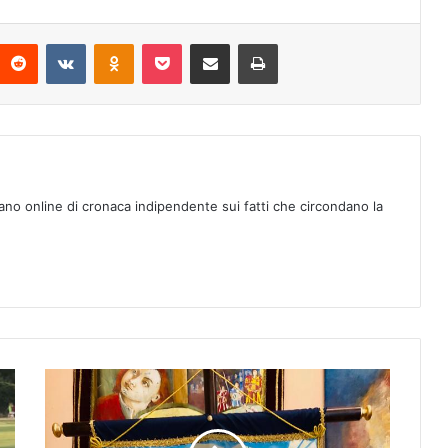
Reddit
VKontakte
Odnoklassniki
Pocket
Condividi via mail
Stampa
ano online di cronaca indipendente sui fatti che circondano la
P
a
l
i