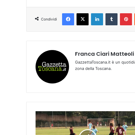
Facebook
X
LinkedIn
Tumblr
Pinterest
Condividi
Franca Ciari Matteoli
GazzettaToscana.it è un quotidi
zona della Toscana.
T
a
u
C