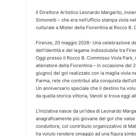
Il Direttore Artistico Leonardo Margarito, insi
Simonetti – che era nell’ufficio stampa viola n
culturale a Mister della Fiorentina al Rocco B.
Firenze, 20 maggio 2026- Una celebrazione dal
dell’identità e del legame indissolubile tra Fir
Oggi presso il Rocco B. Commisso Viola Park, si
allenatore della Fiorentina – in occasione del
giugno) del gol realizzato con la maglia viola ne
Parma, rete che contribuì alla conquista dell’ul
Un anniversario speciale che il destino ha volu
da quella storica vittoria, Vanoli si trova oggi a
L’iniziativa nasce da un’idea di Leonardo Margari
anagraficamente più giovane del gol che valse l
conduttore, col contributo organizzativo di Mat
ha voluto rendere omaggio ad una figura simbol