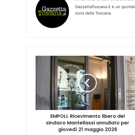
GazzettaToscana.it è un quotidi
zona della Toscana.
E
M
P
O
L
I
.
R
i
EMPOLI. Ricevimento libero del
c
sindaco Mantellassi annullato per
e
v
giovedì 21 maggio 2026
i