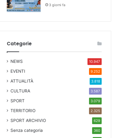
3 giorni fa
Categorie
NEWS
10.947
EVENTI
9.252
ATTUALITÀ
3.818
CULTURA
3.587
SPORT
3.079
TERRITORIO
2.325
SPORT ARCHIVIO
629
Senza categoria
360