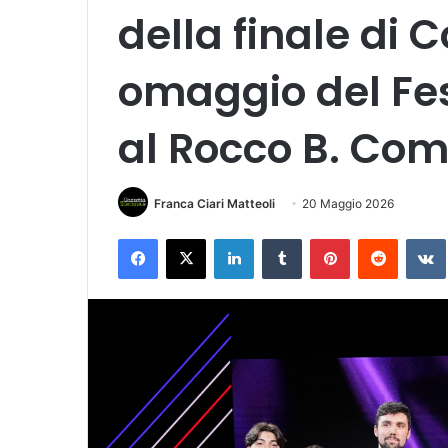
della finale di C
omaggio del Fes
al Rocco B. Com
Franca Ciari Matteoli
20 Maggio 2026
Facebook
X
LinkedIn
Tumblr
Pinterest
Reddit
VK