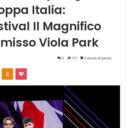
oppa Italia:
tival Il Magnifico
misso Viola Park
0
117
2 minuti di lettura
ontakte
Odnoklassniki
Pocket