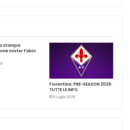
S
t
e
f
a
n
o
a stampa:
,
one mister Fabio
i
n
26
a
u
g
Fiorentina: PRE-SEASON 2026:
u
TUTTE LE INFO
r
9 Luglio 2026
a
t
o
i
l
C