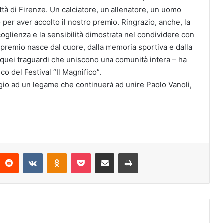
tà di Firenze. Un calciatore, un allenatore, un uomo
per aver accolto il nostro premio. Ringrazio, anche, la
ccoglienza e la sensibilità dimostrata nel condividere con
premio nasce dal cuore, dalla memoria sportiva e dalla
di quei traguardi che uniscono una comunità intera – ha
co del Festival “Il Magnifico”.
io ad un legame che continuerà ad unire Paolo Vanoli,
Reddit
VKontakte
Odnoklassniki
Pocket
Condividi via mail
Stampa