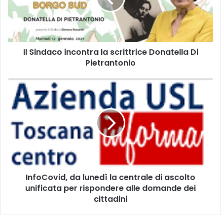
d
a
c
o
Il Sindaco incontra la scrittrice Donatella Di
i
Pietrantonio
n
c
o
I
n
n
t
f
r
o
a
C
l
o
a
v
s
i
c
d
r
InfoCovid, da lunedì la centrale di ascolto
,
i
unificata per rispondere alle domande dei
d
t
a
cittadini
t
l
r
u