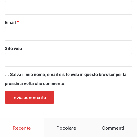
e
*
r
e
a
Email
*
l
l
e
d
Sito web
o
m
a
n
Salva il mio nome, email e sito web in questo browser per la
d
prossima volta che commento.
e
d
e
i
c
i
t
Recente
Popolare
Commenti
t
a