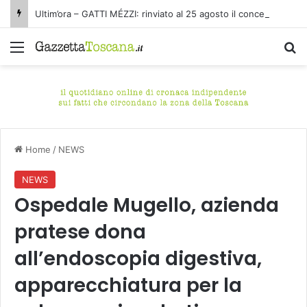
Ultim’ora – GATTI MÉZZI: rinviato al 25 agosto il concerto di stasera alla Fortezza delle Verrucole di San Romano in Garfagnana (Lucca)
Menu
C
Home
/
NEWS
NEWS
Ospedale Mugello, azienda
pratese dona
all’endoscopia digestiva,
apparecchiatura per la