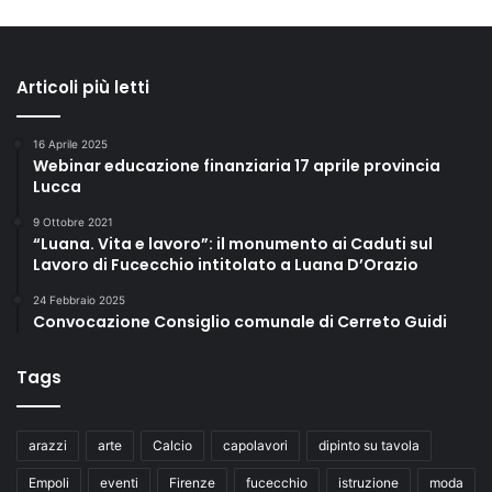
Articoli più letti
16 Aprile 2025
Webinar educazione finanziaria 17 aprile provincia
Lucca
9 Ottobre 2021
“Luana. Vita e lavoro”: il monumento ai Caduti sul
Lavoro di Fucecchio intitolato a Luana D’Orazio
24 Febbraio 2025
Convocazione Consiglio comunale di Cerreto Guidi
Tags
arazzi
arte
Calcio
capolavori
dipinto su tavola
Empoli
eventi
Firenze
fucecchio
istruzione
moda