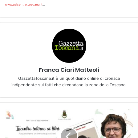
_
www.uslcentro.toscana.it
Franca Ciari Matteoli
GazzettaToscana.it è un quotidiano online di cronaca
indipendente sui fatti che circondano la zona della Toscana.
I
l
S
i
n