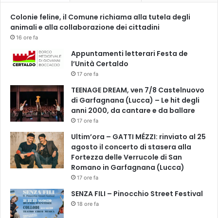
d
Colonie feline, il Comune richiama alla tutela degli
i
animali e alla collaborazione dei cittadini
n
i
16 ore fa
Appuntamenti letterari Festa de
l’Unità Certaldo
17 ore fa
TEENAGE DREAM, ven 7/8 Castelnuovo
di Garfagnana (Lucca) – Le hit degli
anni 2000, da cantare e da ballare
17 ore fa
Ultim’ora – GATTI MÉZZI: rinviato al 25
agosto il concerto di stasera alla
Fortezza delle Verrucole di San
Romano in Garfagnana (Lucca)
17 ore fa
SENZA FILI – Pinocchio Street Festival
18 ore fa