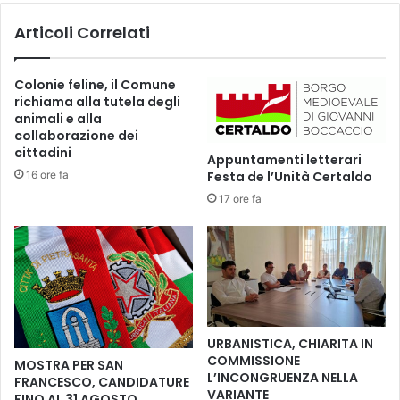
i
n
Articoli Correlati
c
e
e
d
D
ì
Colonie feline, il Comune
o
l
richiama alla tutela degli
n
a
animali e alla
a
c
collaborazione dei
t
e
cittadini
Appuntamenti letterari
e
n
16 ore fa
Festa de l’Unità Certaldo
l
t
l
17 ore fa
r
a
a
D
l
i
e
P
d
i
i
e
a
t
s
URBANISTICA, CHIARITA IN
r
c
COMMISSIONE
MOSTRA PER SAN
a
o
L’INCONGRUENZA NELLA
FRANCESCO, CANDIDATURE
n
l
VARIANTE
FINO AL 31 AGOSTO