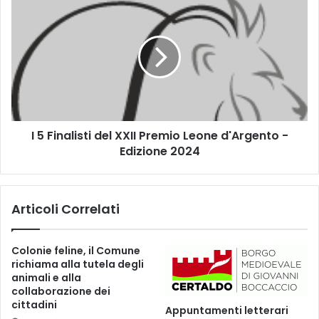
3
5
"
F
P
i
R
n
O
a
M
l
O
i
S
s
S
I 5 Finalisti del XXII Premio Leone d'Argento -
t
O
Edizione 2024
i
"
d
I
e
N
l
Articoli Correlati
C
X
O
X
M
I
Colonie feline, il Comune
M
I
richiama alla tutela degli
I
P
animali e alla
S
r
collaborazione dei
S
e
cittadini
Appuntamenti letterari
I
m