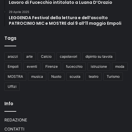
Lavoro di Fucecchio intitolato a Luana D’Orazio
29 Aprile 2025
LEGGENDA Festival della lettura e dell’ascolto
PATROCINIO MIC e MOSTRE dal 9 all’11 maggio Empoli
Tags
arazzi
arte
Calcio
capolavori
dipinto su tavola
Empoli
eventi
Firenze
fucecchio
istruzione
moda
MOSTRA
musica
Nuoto
scuola
teatro
Turismo
Uffizi
Info
REDAZIONE
CONTATTI