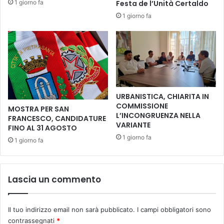
1 giorno fa
Festa de l’Unità Certaldo
O
i
1 giorno fa
N
o
E
L
B
e
I
o
L
n
A
e
N
d
C
'
URBANISTICA, CHIARITA IN
I
A
COMMISSIONE
MOSTRA PER SAN
O
r
L’INCONGRUENZA NELLA
FRANCESCO, CANDIDATURE
g
VARIANTE
FINO AL 31 AGOSTO
e
1 giorno fa
1 giorno fa
n
t
o
-
Lascia un commento
E
d
i
Il tuo indirizzo email non sarà pubblicato.
I campi obbligatori sono
z
contrassegnati
*