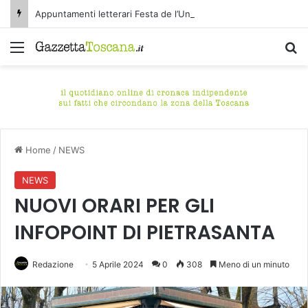
Appuntamenti letterari Festa de l’Unità Certaldo
Menu
C
Home
/
NEWS
NEWS
NUOVI ORARI PER GLI
INFOPOINT DI PIETRASANTA
Redazione
5 Aprile 2024
0
308
Meno di un minuto