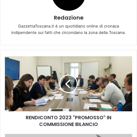
Redazione
GazzettaToscana.it è un quotidiano online di cronaca
indipendente sui fatti che circondano la zona della Toscana.
R
E
N
D
I
C
O
N
T
RENDICONTO 2023 "PROMOSSO" IN
O
COMMISSIONE BILANCIO
2
0
2
I