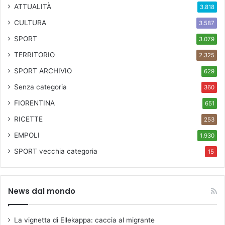
ATTUALITÀ
3.818
CULTURA
3.587
SPORT
3.079
TERRITORIO
2.325
SPORT ARCHIVIO
629
Senza categoria
360
FIORENTINA
651
RICETTE
253
EMPOLI
1.930
SPORT
vecchia categoria
15
News dal mondo
La vignetta di Ellekappa: caccia al migrante