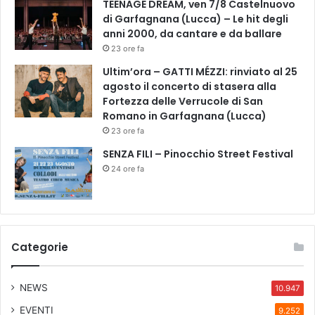
c
TEENAGE DREAM, ven 7/8 Castelnuovo
a
di Garfagnana (Lucca) – Le hit degli
r
anni 2000, da cantare e da ballare
d
23 ore fa
o
Ultim’ora – GATTI MÉZZI: rinviato al 25
agosto il concerto di stasera alla
Fortezza delle Verrucole di San
Romano in Garfagnana (Lucca)
23 ore fa
SENZA FILI – Pinocchio Street Festival
24 ore fa
Categorie
NEWS
10.947
EVENTI
9.252