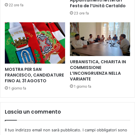
o
|
22 ore fa
Festa de l’Unità Certaldo
v
"
i
23 ore fa
I
d
l
1
g
9
i
.
o
P
c
i
o
a
d
URBANISTICA, CHIARITA IN
n
e
COMMISSIONE
MOSTRA PER SAN
o
l
L’INCONGRUENZA NELLA
FRANCESCO, CANDIDATURE
a
c
VARIANTE
FINO AL 31 AGOSTO
s
a
1 giorno fa
1 giorno fa
s
v
i
a
s
l
t
l
Lascia un commento
e
o
n
"
z
,
Il tuo indirizzo email non sarà pubblicato.
I campi obbligatori sono
i
m