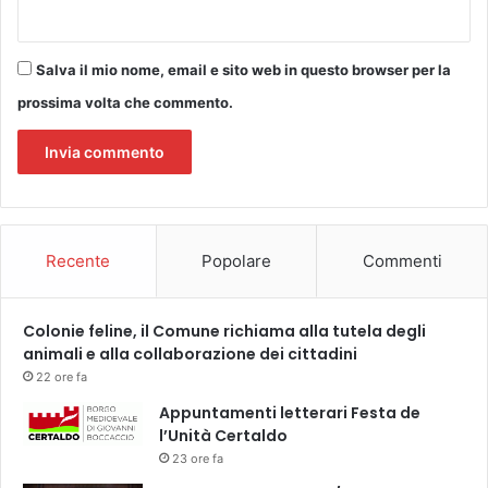
n
p
J
e
a
r
Salva il mio nome, email e sito web in questo browser per la
c
t
o
prossima volta che commento.
a
p
f
o
i
.
n
L
o
a
a
s
l
Recente
Popolare
Commenti
t
1
o
5
r
.
i
Colonie feline, il Comune richiama alla tutela degli
0
a
animali e alla collaborazione dei cittadini
3
d
.
22 ore fa
i
2
Appuntamenti letterari Festa de
R
0
l’Unità Certaldo
i
2
23 ore fa
c
1