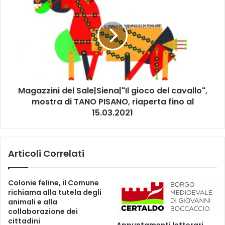
m
a
i
g
g
a
l
z
i
z
a
i
d
n
o
i
p
Magazzini del Sale|Siena|"Il gioco del cavallo",
d
o
mostra di TANO PISANO, riaperta fino al
e
l
l
15.03.2021
'
S
i
a
c
l
Articoli Correlati
t
e
u
|
s
S
Colonie feline, il Comune
e
i
richiama alla tutela degli
i
e
animali e alla
l
n
collaborazione dei
C
a
cittadini
Appuntamenti letterari