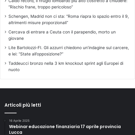
Caldo record, il rifugio lombardo più alto costretto a chiudere:
“Rischio frane, troppo pericoloso”
Schengen, Madrid non ci sta: “Roma riapra lo spazio entro il 9,
altrimenti misure proporzionali”
Cercava di entrare a Ceuta con il parapendio, morto un
giovane
Lite Bartolozzi-FI. Gli azzurri chiedono un’indagine sul carcere,
e lei: “State all’opposizione?”
Taddeucci bronzo nella 3 km knockout sprint agli Europei di
nuoto
Articoli più letti
16 Aprile 2025
Webinar educazione finanziaria 17 aprile provincia
Lucca