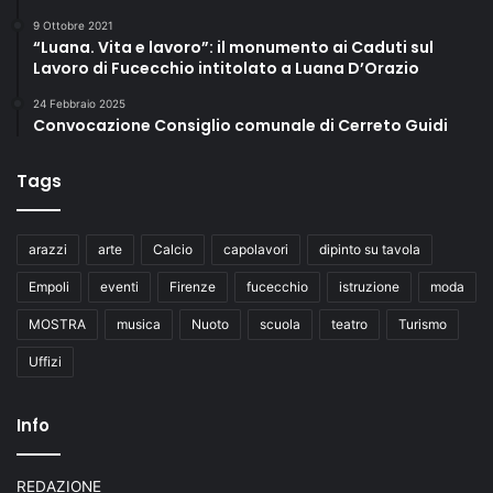
9 Ottobre 2021
“Luana. Vita e lavoro”: il monumento ai Caduti sul
Lavoro di Fucecchio intitolato a Luana D’Orazio
24 Febbraio 2025
Convocazione Consiglio comunale di Cerreto Guidi
Tags
arazzi
arte
Calcio
capolavori
dipinto su tavola
Empoli
eventi
Firenze
fucecchio
istruzione
moda
MOSTRA
musica
Nuoto
scuola
teatro
Turismo
Uffizi
Info
REDAZIONE