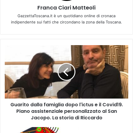
Franca Ciari Matteoli
GazzettaToscana.it è un quotidiano online di cronaca
indipendente sui fatti che circondano la zona della Toscana.
G
u
a
r
i
t
o
d
a
Guarito dalla famiglia dopo l'ictus e il Covid19.
l
Piano assistenziale personalizzato al San
l
a
Jacopo. La storia di Riccardo
f
a
M