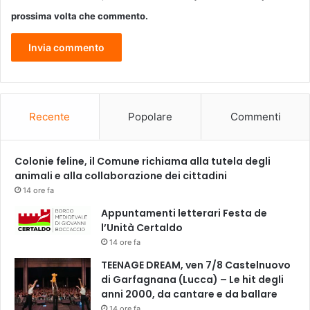
i
prossima volta che commento.
v
a
“
C
r
a
z
Recente
Popolare
Commenti
y
T
a
Colonie feline, il Comune richiama alla tutela degli
l
animali e alla collaborazione dei cittadini
e
14 ore fa
n
Appuntamenti letterari Festa de
t
l’Unità Certaldo
”
14 ore fa
,
u
TEENAGE DREAM, ven 7/8 Castelnuovo
n
di Garfagnana (Lucca) – Le hit degli
a
anni 2000, da cantare e da ballare
g
14 ore fa