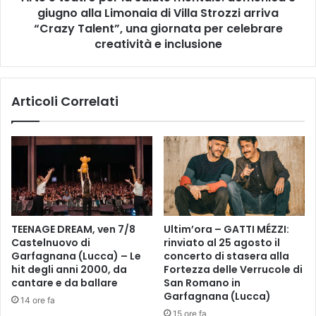
d
giugno alla Limonaia di Villa Strozzi arriva
o
i
p
“Crazy Talent”, una giornata per celebrare
v
e
creatività e inclusione
e
r
n
l
t
a
Articoli Correlati
a
s
g
a
a
l
l
u
l
t
e
e
r
m
i
e
a
n
TEENAGE DREAM, ven 7/8
Ultim’ora – GATTI MÉZZI:
d
t
Castelnuovo di
rinviato al 25 agosto il
’
a
Garfagnana (Lucca) – Le
concerto di stasera alla
a
l
hit degli anni 2000, da
Fortezza delle Verrucole di
r
e
cantare e da ballare
San Romano in
t
:
Garfagnana (Lucca)
14 ore fa
e
d
15 ore fa