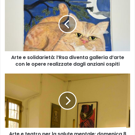
A
r
t
e
e
s
o
l
i
Arte e solidarietà: l’Rsa diventa galleria d’arte
d
con le opere realizzate dagli anziani ospiti
a
r
i
A
e
r
t
t
à
e
:
e
l
t
’
e
R
a
s
t
a
Arte e teatro per la salute mentale: domenica 8
r