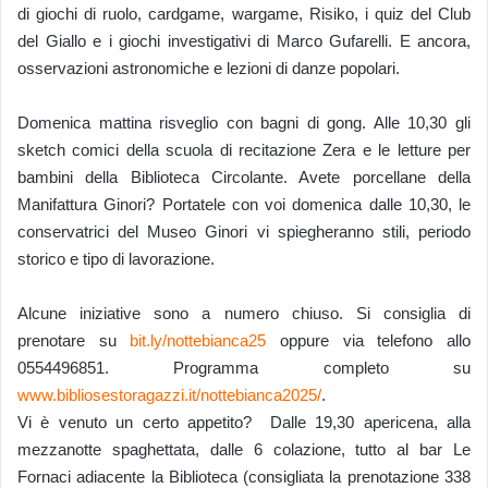
di giochi di ruolo, cardgame, wargame, Risiko, i quiz del Club
del Giallo e i giochi investigativi di Marco Gufarelli. E ancora,
osservazioni astronomiche e lezioni di danze popolari.
Domenica mattina risveglio con bagni di gong. Alle 10,30 gli
sketch comici della scuola di recitazione Zera e le letture per
bambini della Biblioteca Circolante. Avete porcellane della
Manifattura Ginori? Portatele con voi domenica dalle 10,30, le
conservatrici del Museo Ginori vi spiegheranno stili, periodo
storico e tipo di lavorazione.
Alcune iniziative sono a numero chiuso. Si consiglia di
prenotare su
bit.ly/nottebianca25
oppure via telefono allo
0554496851. Programma completo su
www.bibliosestoragazzi.it/nottebianca2025/
.
Vi è venuto un certo appetito? Dalle 19,30 apericena, alla
mezzanotte spaghettata, dalle 6 colazione, tutto al bar Le
Fornaci adiacente la Biblioteca (consigliata la prenotazione 338