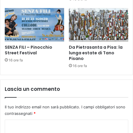
c
o
o
m
n
e
l
n
e
i
o
c
p
a
e
8
SENZA FILI – Pinocchio
Da Pietrasanta a Pisa: la
r
Street Festival
lunga estate di Tano
g
Pisano
e
i
16 ore fa
r
u
16 ore fa
e
g
a
n
l
o
Lascia un commento
i
a
z
l
z
l
Il tuo indirizzo email non sarà pubblicato.
I campi obbligatori sono
a
a
contrassegnati
*
t
L
e
i
C
d
m
o