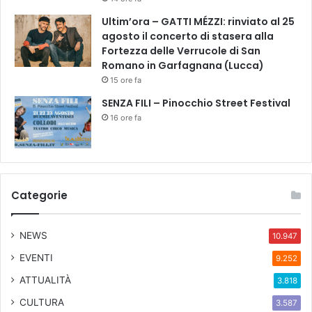
i
Ultim’ora – GATTI MÉZZI: rinviato al 25
o
agosto il concerto di stasera alla
r
Fortezza delle Verrucole di San
n
Romano in Garfagnana (Lucca)
a
t
15 ore fa
a
SENZA FILI – Pinocchio Street Festival
p
16 ore fa
e
r
c
e
l
Categorie
e
b
r
NEWS
10.947
a
r
EVENTI
9.252
e
ATTUALITÀ
3.818
c
r
CULTURA
3.587