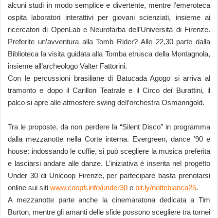
alcuni studi in modo semplice e divertente, mentre l’emeroteca
ospita laboratori interattivi per giovani scienziati, insieme ai
ricercatori di OpenLab e Neurofarba dell’Università di Firenze.
Preferite un’avventura alla Tomb Rider? Alle 22,30 parte dalla
Biblioteca la visita guidata alla Tomba etrusca della Montagnola,
insieme all’archeologo Valter Fattorini.
Con le percussioni brasiliane di Batucada Agogo si arriva al
tramonto e dopo il Carillon Teatrale e il Circo dei Burattini, il
palco si apre alle atmosfere swing dell’orchestra Osmanngold.
Tra le proposte, da non perdere la “Silent Disco” in programma
dalla mezzanotte nella Corte interna. Evergreen, dance ’90 e
house: indossando le cuffie, si può scegliere la musica preferita
e lasciarsi andare alle danze. L’iniziativa è inserita nel progetto
Under 30 di Unicoop Firenze, per partecipare basta prenotarsi
online sui siti
www.coopfi.info/under30
e
bit.ly/nottebianca25
.
A mezzanotte parte anche la cinemaratona dedicata a Tim
Burton, mentre gli amanti delle sfide possono scegliere tra tornei