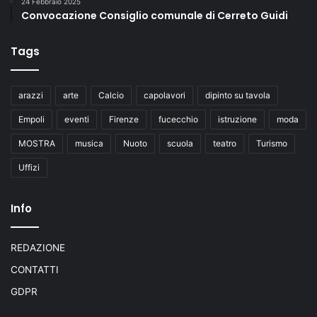
24 Febbraio 2025
Convocazione Consiglio comunale di Cerreto Guidi
Tags
arazzi
arte
Calcio
capolavori
dipinto su tavola
Empoli
eventi
Firenze
fucecchio
istruzione
moda
MOSTRA
musica
Nuoto
scuola
teatro
Turismo
Uffizi
Info
REDAZIONE
CONTATTI
GDPR