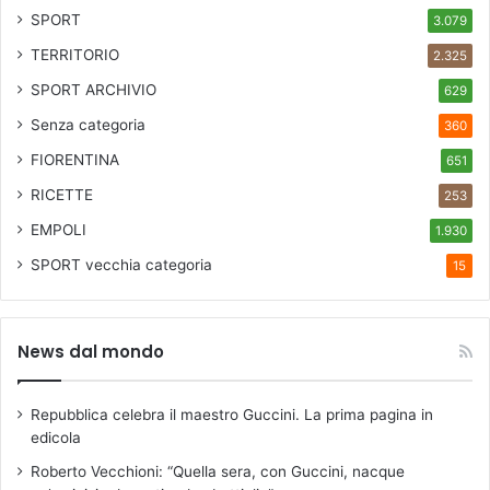
e
SPORT
3.079
a
t
TERRITORIO
2.325
i
SPORT ARCHIVIO
629
v
i
Senza categoria
360
t
FIORENTINA
651
à
e
RICETTE
253
i
EMPOLI
1.930
n
c
SPORT
vecchia categoria
15
l
u
s
i
News dal mondo
o
n
Repubblica celebra il maestro Guccini. La prima pagina in
e
edicola
Roberto Vecchioni: “Quella sera, con Guccini, nacque