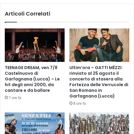
P
d
U
o
Articoli Correlati
B
t
B
t
L
o
I
r
C
E
O
s
I
p
N
o
P
s
TEENAGE DREAM, ven 7/8
Ultim’ora – GATTI MÉZZI:
I
i
Castelnuovo di
rinviato al 25 agosto il
E
t
Garfagnana (Lucca) – Le
concerto di stasera alla
D
o
hit degli anni 2000, da
Fortezza delle Verrucole di
I
è
cantare e da ballare
San Romano in
P
i
Garfagnana (Lucca)
7 ore fa
E
l
8 ore fa
R
n
L
u
’
o
O
v
R
o