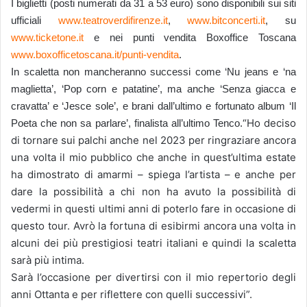
I biglietti (posti numerati da 31 a 53 euro) sono disponibili sui siti
ufficiali
www.teatroverdifirenze.it
,
www.bitconcerti.it
, su
www.ticketone.it
e nei punti vendita Boxoffice Toscana
www.boxofficetoscana.it/punti-vendita
.
In scaletta non mancheranno successi come ‘Nu jeans e ‘na
maglietta’, ‘Pop corn e patatine’, ma anche ‘Senza giacca e
cravatta’ e ‘Jesce sole’, e brani dall’ultimo e fortunato album ‘Il
“Ho deciso
Poeta che non sa parlare’, finalista all’ultimo Tenco.
di tornare sui palchi anche nel 2023 per ringraziare ancora
una volta il mio pubblico che anche in quest’ultima estate
ha dimostrato di amarmi – spiega l’artista – e anche per
dare la possibilità a chi non ha avuto la possibilità di
vedermi in questi ultimi anni di poterlo fare in occasione di
questo tour. Avrò la fortuna di esibirmi ancora una volta in
alcuni dei più prestigiosi teatri italiani e quindi la scaletta
sarà più intima.
Sarà l’occasione per divertirsi con il mio repertorio degli
anni Ottanta e per riflettere con quelli successivi”.