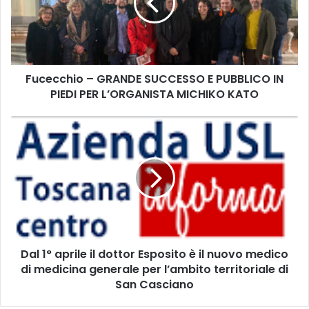
c
c
h
i
o
Fucecchio – GRANDE SUCCESSO E PUBBLICO IN
–
PIEDI PER L’ORGANISTA MICHIKO KATO
G
R
A
D
N
a
D
l
E
1
S
°
U
a
C
p
C
r
E
i
S
Dal 1° aprile il dottor Esposito è il nuovo medico
l
S
di medicina generale per l’ambito territoriale di
e
O
i
San Casciano
E
l