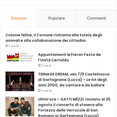
r
i
a
l
Recente
Popolare
Commenti
e
d
i
Colonie feline, il Comune richiama alla tutela degli
S
animali e alla collaborazione dei cittadini
a
7 ore fa
n
Appuntamenti letterari Festa de
C
l’Unità Certaldo
a
7 ore fa
s
c
TEENAGE DREAM, ven 7/8 Castelnuovo
i
di Garfagnana (Lucca) – Le hit degli
a
anni 2000, da cantare e da ballare
n
7 ore fa
o
Ultim’ora – GATTI MÉZZI: rinviato al 25
agosto il concerto di stasera alla
Fortezza delle Verrucole di San
Romano in Garfagnana (Lucca)