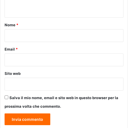
a
n
l
t
e
p
o
Nome
*
e
*
r
l
’
Email
*
a
m
b
i
Sito web
t
o
t
e
Salva il mio nome, email e sito web in questo browser per la
r
r
prossima volta che commento.
i
t
o