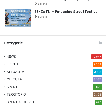
8 ore fa
SENZA FILI – Pinocchio Street Festival
8 ore fa
Categorie
NEWS
10.947
EVENTI
9.252
ATTUALITÀ
3.818
CULTURA
3.587
SPORT
3.079
TERRITORIO
2.325
SPORT ARCHIVIO
629