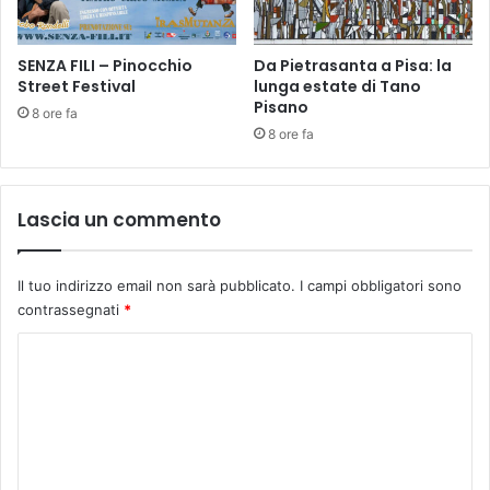
G
m
A
e
N
SENZA FILI – Pinocchio
Da Pietrasanta a Pisa: la
d
Street Festival
lunga estate di Tano
I
i
Pisano
S
c
8 ore fa
T
o
8 ore fa
A
d
M
i
I
m
Lascia un commento
C
e
H
d
I
i
Il tuo indirizzo email non sarà pubblicato.
I campi obbligatori sono
K
c
contrassegnati
*
O
i
K
n
C
A
a
o
T
g
O
e
m
n
m
e
r
e