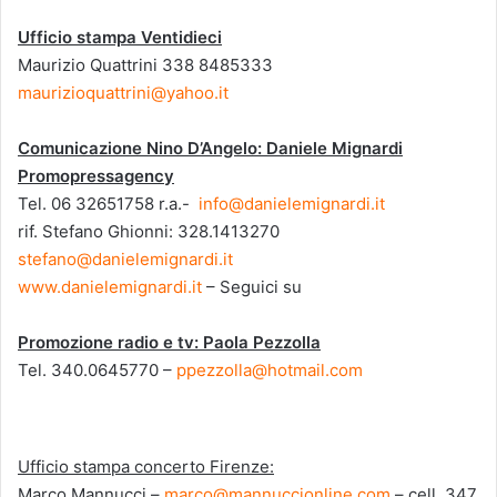
Ufficio stampa Ventidieci
Maurizio Quattrini 338 8485333
maurizioquattrini@yahoo.it
Comunicazione Nino D’Angelo: Daniele Mignardi
Promopressagency
Tel. 06 32651758 r.a.-
info@danielemignardi.it
rif. Stefano Ghionni: 328.1413270
stefano@danielemignardi.it
www.danielemignardi.it
– Seguici su
Promozione radio e tv: Paola Pezzolla
Tel. 340.0645770 –
ppezzolla@hotmail.com
Ufficio stampa concerto Firenze:
Marco Mannucci –
marco@mannuccionline.com
– cell. 347