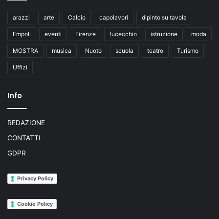
arazzi
arte
Calcio
capolavori
dipinto su tavola
Empoli
eventi
Firenze
fucecchio
istruzione
moda
MOSTRA
musica
Nuoto
scuola
teatro
Turismo
Uffizi
Info
REDAZIONE
CONTATTI
GDPR
Privacy Policy
Cookie Policy